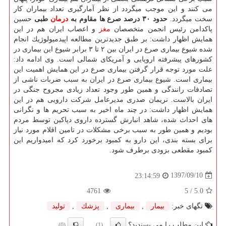
می كنند و این موجب میگردد از نظر آمارگیری تعداد بیماران كار
سخت میگردد.
حدود ۳۰ درصد صرع ها مقاوم به
درمان
طبی
حسین
پاكدامن رئیس انجمن متخصصان
مغز
و اعصاب ایران هم در این
همایش اظهار داشت: بر طبق جدیدترین مطالعه اپیدمیولوژیك انجام
شده شیوع بیماری صرع در ایران بین ۲ تا ۳ برابر شیوع این بیماری در
كشورهای پیشرفته اروپایی و آمریكای شمالی است. وی ادامه داد:
علت مورد توجه قرار گرفتن بیماری صرع در این همایش اهمیت این
بیماری است. شیوع بیماری صرع در ایران به سبب ضربات ناشی از
تصادفات رانندگی و همین طور وجود تعداد زیادی مجروح جنگی در
ایران بالاست. نریمان صدری مدیرعامل شركت دارویی هم در این
همایش اظهار داشت: در چند ماه اخیر به سبب تحریم ها و نگرانی
های احداث شده، شاهد انبارش گسترده داروی دپاكین توسط مردم
بودیم و همین طور به سبب برخی مشكلات در تامین اقلام مورد نیاز
برای بسته بندی، این دارو به كمبود برخورد كرد كه امیدواریم این
كمبود مقطعی بزودی برطرف شود.
1397/09/10
23:14:59
4761
/ 5
5.0
تگهای خبر:
بیمار
,
بیماری
,
پزشك
,
تولید
این مطلب را می پسندید؟
(0)
(1)