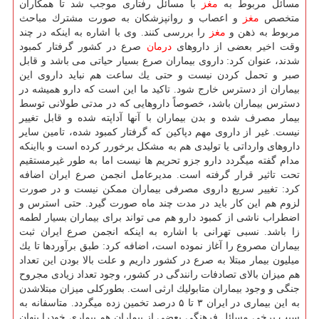
مسائل مربوط به
مغز
با مسائل رفتاری موجب شد تا همكاران
متخصص
مغز
و اعصاب و روانپزشكان به صورت مشترك مباحث
مربوط به ذهن و
مغز
را بررسی كنند. وی با اشاره به اینكه در چند
وقت اخیر بعضی از داروهای
درمان
صرع در كشور گرفتار كمبود
شدند، عنوان كرد: داروی بیماران صرع بسیار حیاتی می باشد و قابل
صبر و تحمل كردن نیست و حتی یك ساعت هم نباید داروی این
بیماران از دسترس خارج شود. تاكید ما این است كه دارو همیشه در
دسترس بیماران باشد، خصوصاً داروهایی كه در مدتی طولانی توسط
بیمار مصرف شده و بدن بیماران با آنها آداپته شده و قابل تغییر
نیست. غیر از داروی مهم دپاكین كه گرفتار كمبود شده، تامین سایر
داروهای وارداتی یا تولیدی هم به مشكل برخورر كرده است و بااینكه
مدام گفته میگردد دارو جزو تحریم ها نیست اما به طور غیرمستقیم
تحت تاثیر قرار گرفته است. مدیرعامل انجمن صرع ایران اضافه
كرد: تغییر سریع داروی مصرفی بیماران ممكن نیست و در صورت
لزوم هم این كار باید در مدت چند ماه صورت گیرد. حتی استرس و
اضطراب ناشی از كمبود دارو هم می تواند برای بیماران بسیار لطمه
زا باشد. نسبی تهرانی با اشاره به اینكه انجمن صرع ایران ثبت
بیماران مصروع را آغاز نموده است، اضافه كرد: طبق برآوردها تا یك
میلیون بیمار مبتلا به صرع در كشور داریم و علت بالا بودن این تعداد
هم میزان بالای تصادفات رانندگی در كشور، وجود تعداد زیادی مجروح
جنگی و وجود بیماران متابولیك ارثی است. بطوركلی میزان مبتلاشدن
به این بیماری در ایران ۳ تا ۵ درصد تخمین زده میگردد. متاسفانه به
سبب برخی مسائل فرهنگی بعضی از بیماران هم بیماری خودرا پنهان