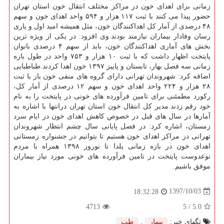
زمانی برای اهدای خون در مراكز مختلف انتقال خون استان تهران
حضور پیدا می كنند با ثبت ۱۱۷ هزار و ۵۹۴ واحد اهدای خون و سهم
۴۸ درصدی از آمار كل اهداكنندگان خون، مثل همیشه امید اول و یاری
رسان وفادار بیماران نیازمند بودند.وی افزود: در یكی از ویژه ترین
بخش های آماری اهداكنندگان خون، باید از سهم ۴ درصدی بانوان
پایتخت اظهار داشت كه با ثبت ۱۰ هزار و ۷۵۳ واحد در طول بازه
زمانی سه فصل بهار، تابستان و پاییز ۱۳۹۷ خون اهدا كردند.طباطبایی
اضافه كرد: شهروندان تهرانی دارای گروه های منفی خون باز با ثبت
۲۸ هزار و ۲۲۴ واحد اهدای خون و سهم ۱۲ درصدی از آمار كل،
ركورد مطمئنی برای تامین فرآورده های خونی در پایتخت را به نام
خود رقم زدند.مدیر كل انتقال خون استان تهران درانتها با اشاره به
آمارها در سال های قبل در خصوص كاهش اهدای خون در ایام سرد
زمستان، اشاره كرد: در فصل پایانی سال چشم انتظار شهروندان
تهرانی در مراكز اهدای خون هستیم تا بتوانیم در جشنواره زمستانی
اهدای خون در بازه زمانی یلدا تا نوروز ۱۳۹۸ همراه با مردم
نوعدوست پایتخت در تامین فرآورده های خونی مورد نیاز بیماران
موفق باشیم.
1397/10/03
18:32:28
4713
/ 5
5.0
تگهای خبر:
بیمار
,
طب