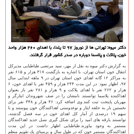
دكتر میوه: تهرانی ها از نوروز ۹۷ تا یلدا، با اهدای ۲۶۰ هزار واحد
خون، پلاكت و پلاسما دوباره در صدر كشور قرار گرفتند.
به گزارش دكتر میوه به نقل از مهر، سید مرتضی طباطبایی مدیركل
انتقال خون استان تهران، با اشاره به بازگشت ۳۱۷ هزار و ۶۱۵ نفر
به مراكز ۱۲ گانه اهدای خون استان تهران در ۹ ماهه ابتدایی سال
۹۷، اظهار نمود: در این مدت ۲۴۴ هزار و ۴۵۹ نفر با اهدای خون، ۶
هزار و ۲۶۲ نفر با اهدای پلاكت و ۹ هزار و ۲۸۱ نفر باز بعنوان
اهداكننده پلاسما توانستند نامشان را در صف شهروندان ایثارگر و
مهربان پایتخت ثبت كنند.وی اضافه كرد: ۴۶ هزار و ۳۳۸ نفر برای
نخستین بار به حلقه ایثار و نوعدوستی اهداكنندگان خون پیوستند و با
سهم ۱۹ درصدی از آمار كل اهدای خون در سه فصل گذشته،
توانستند بارقه های امید را برای شكل گیری نسل جدید اهداكنندگان
مستمر به وجود بیاورند.طباطبایی اظهار داشت: در این مدت
اهداكنندگان مستمر خون كه در طول سال و برمبنای یك تقویم منظم