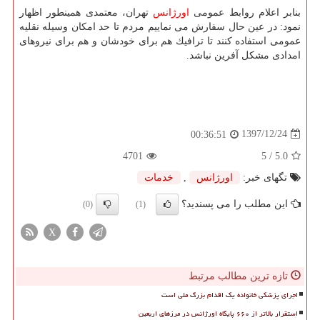
بنابر اعلام روابط عمومی
اورژانس
تهران، معتمدی همینطور اظهار
نمود: در عین حال سفارش می نماییم مردم تا حد امكان وسیله نقلیه
عمومی استفاده كنند تا ترافیك هم برای خودشان و هم برای نیروهای
امدادی مشكل آفرین نباشد.
1397/12/24
00:36:51
4701
/ 5
5.0
تگهای خبر:
اورژانس
,
خدمات
این مطلب را می پسندید؟
(0)
(1)
X
تازه ترین مطالب مرتبط
اجرای پزشکی خانواده یک اقدام بزرگ ملی است
استقرار بالاتر از ۶۶۰ پایگاه اورژانس در مرزهای اربعین