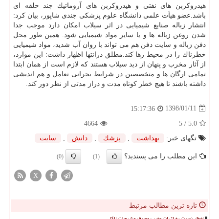
هیدروكربن های نفتی و هیدروكربن های آروماتیك چند حلقه ای
باشد.عضو هیأت علمی دانشگاه علوم پزشكی جندی شاپور، بیان كرد:
انتشار زباله صنایع شیمیایی در اثر سیلاب امكان دارد موجب جدا
شدن روغن زباله ها و یا سایر مواد شیمیایی شود. همین طور محل
دفن زباله و سایت دفن هم می تواند با روان آب شدید، مواد شیمیایی
خطرناك را در محیط رها كند.مطلق درانتها اظهار داشت: این موارد،
از آثار مخرب و پنهان از دید سیلاب هستند كه لازم است از همان ابتدا
تمامی ارگان ها و متخصصین در شرایط بحرانی تعامل و هم اندیشی
داشته باشند تا هیچ خطر كوتاه مدت و دراز مدتی از نظر دور كند.
1398/01/11
15:17:36
4664
/ 5
5.0
تگهای خبر:
بهداشت
,
پزشك
,
دانش
,
سایت
این مطلب را می پسندید؟
(0)
(1)
X
تازه ترین مطالب مرتبط
اخطار نسبت به اثرات مخرب مصرف مشروبات الکلی