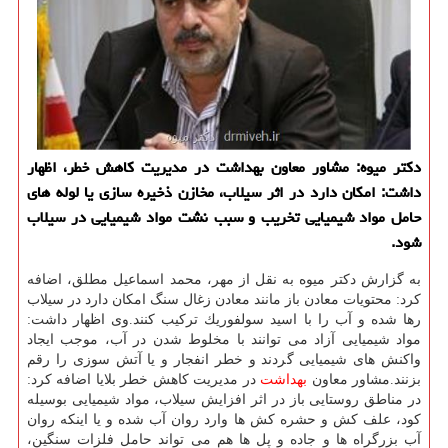
دكتر میوه: مشاور معاون بهداشت در مدیریت كاهش خطر، اظهار
داشت: امكان دارد در اثر سیلاب، مخازن ذخیره سازی یا لوله های
حامل مواد شیمیایی تخریب و سبب نشت مواد شیمیایی در سیلاب
شود.
به گزارش دكتر میوه به نقل از مهر، محمد اسماعیل مطلق، اضافه
كرد: محتویات معادن باز مانند معادن زغال سنگ امكان دارد در سیلاب
رها شده و آب را با اسید سولفوریك تركیب كنند.وی اظهار داشت:
مواد شیمیایی آزاد می توانند با مخلوط شدن در آب، موجب ایجاد
واكنش های شیمیایی گردند و خطر انفجار و یا آتش سوزی را رقم
بزنند.مشاور معاون
بهداشت
در مدیریت كاهش خطر بلایا اضافه كرد:
در مناطق روستایی باز در اثر افزایش سیلاب، مواد شیمیایی بوسیله
كود، علف كش و حشره كش ها وارد روان آب شده و یا اینكه روان
آب بزرگراه ها و جاده و پل ها هم می تواند حامل فلزات سنگین،