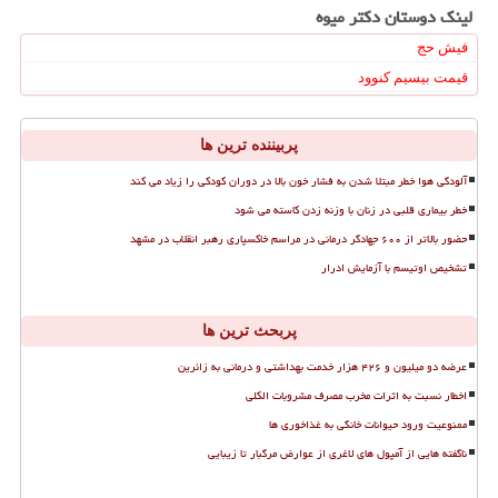
لینک دوستان دكتر میوه
فیش حج
قیمت بیسیم کنوود
پربیننده ترین ها
آلودگی هوا خطر مبتلا شدن به فشار خون بالا در دوران کودکی را زیاد می کند
خطر بیماری قلبی در زنان با وزنه زدن کاسته می شود
حضور بالاتر از ۶۰۰ جهادگر درمانی در مراسم خاکسپاری رهبر انقلاب در مشهد
تشخیص اوتیسم با آزمایش ادرار
پربحث ترین ها
عرضه دو میلیون و ۴۲۶ هزار خدمت بهداشتی و درمانی به زائرین
اخطار نسبت به اثرات مخرب مصرف مشروبات الکلی
ممنوعیت ورود حیوانات خانگی به غذاخوری ها
ناگفته هایی از آمپول های لاغری از عوارض مرگبار تا زیبایی