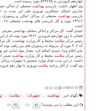
چهاردهم فروردین به ۵۲۴۶۷۵ مورد رسیده است.
وی اظهار داشت: بازرسی
بهداشت
محیطی از اماكن عمو
بازرسی
بهداشت
محیطی از مراكز، اماكن و رستوران ه
است.
جنیدی گفت: كل مراكز و اماكن متخلف بهداشتی معرفی ش
قضائی تا روز چهاردهم فروردین ۹۴۶۲ مورد بوده كه از این تعداد ۶۶۰ مورد مربوط به مراكز و رستوران های بین راهی است.
رئیس مركز
سلامت
محیط و كار وزارت
بهداشت
كه ۳۰۶ مورد آن مربوط به رستوران های بین راهی بوده است.
بنابر اعلام وبدا، جنیدی اضافه كرد: مقدار مواد غذایی غیر بهداشتی معدوم 
رئیس مركز
سلامت
محیط و كار وزارت
بهداشت
ضمن اشا
داشت: در این مدت تعداد موارد سنجش با تجهیزات پرتابل بازرسی ۴۳۶۳۳۱ مورد
وی گفت: از آغاز برنامه
سلامت
نوروزی تا چهار دهم فروردین تعداد م
1398/01/16
18:01:52
تگهای خبر:
بهداشت
,
تجهیزات
,
سلامت
,
و
این مطلب را می پسندید؟
(0)
(1)