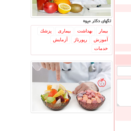
تگهای دكتر میوه
بیمار
بهداشت
بیماری
پزشك
آموزش
رپورتاژ
آزمایش
خدمات