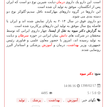
است. این دارو یك داروی
درمان
دیابت شیرین نوع دو است كه ایران
پس از انگلستان، موفق به تولید آن شده است.
این داروها در گروه داروهای مهاركننده ناقل سدیم-گلوكز نوع دو
دسته بندی می شوند.
دو داروی فوق در سال ۲۰۱۴ به بازار نمایش شده اند و ایران با
فاصله پنج سال موفق به تولید این داروهای پركاربرد شده است.
به گزارش دكتر میوه به نقل از ایسنا،
چهار داروی ایرانی كه توسط
محققان در شركت های
دانش
بنیان ایرانی در حوزه
سرطان
و دیابت
به تولید رسیده اند، امروز با حضور معاون علمی و فناوری رئیس
جمهوری، وزیر
بهداشت
، درمان و
آموزش
پزشكی و استاندار البرز
رونمایی شدند.
منبع:
دكتر میوه
1398/02/17
14:06:16
4495
/ 5
5.0
تگهای خبر:
آموزش
,
بهداشت
,
پزشك
,
تولید