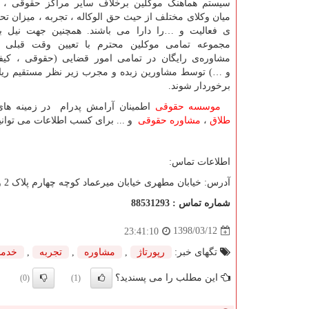
سیستم هماهنگ موکلین برخلاف سایر مراکز حقوقی ، 
میان وکلای مختلف از حیث حق الوکاله ، تجربه ، میزان تح
ی فعالیت و …را دارا می باشند. همچنین جهت نیل به
مجموعه تمامی موکلین محترم با تعیین وقت قبلی می
مشاوره‌ی رایگان در تمامی امور قضایی (حقوقی ، کیفر
و …) توسط مشاورین زبده و مجرب زیر نظر مستقیم ر
برخوردار شوند.
موسسه حقوقی
اطمینان آرامش پدرام در زمینه ها
طلاق
،
مشاوره حقوقی
و ... برای کسب اطلاعات می توانید
اطلاعات تماس:
آدرس: خیابان مطهری خیابان میرعماد کوچه چهارم پلاک 2 واحد 15
شماره تماس : 88531293
1398/03/12
23:41:10
تگهای خبر:
رپورتاژ
,
مشاوره
,
تجربه
,
خدما
این مطلب را می پسندید؟
(0)
(1)