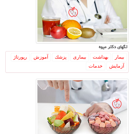
تگهای دكتر میوه
بیمار
بهداشت
بیماری
پزشك
آموزش
رپورتاژ
آزمایش
خدمات