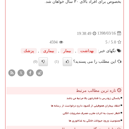
بخصوص برای افراد بالای ۳۰ سال خواهان شد.
1398/03/16
19:38:49
4594
/ 5
5.0
تگهای خبر:
بهداشت
,
بیمار
,
بیماری
,
پزشك
این مطلب را می پسندید؟
(0)
(1)
X
تازه ترین مطالب مرتبط
یائسگی زودرس با فشارخون بالا مرتبط می باشد
انتقاد بیماران هموفیلی از کمبود دارو درخواست از رسانه ها
اخطار نسبت به اثرات مخرب مصرف مشروبات الکلی
ممنوعیت ورود حیوانات خانگی به غذاخوری ها