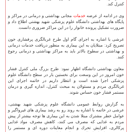
كنترل كند.
وی در ادامه از عرضه
خدمات
مجانی بهداشتی و درمانی در مراكز و
پایگاه های بهداشتی دانشگاه علوم پزشكی شهید بهشتی اطلاع داد و
ضرورت تشكیل پرونده خانوار را در این مراكز ضروری دانست.
عرشی با اشاره به اجرای گام اول طرح غربالگری پرفشاری خون
تصریح كرد: مبتلایان به این بیماری به منظور دریافت خدمات درمانی
و بهداشتی در سطوح بالاتر باید به مراكز بهداشتی و درمانی رجوع
كنند.
معاون بهداشتی دانشگاه اظهار نمود: طرح بزرگ ملی كنترل فشار
خون امروز در این وسعت برای نخستین بار در سطح دانشگاه علوم
پزشكی اجرا شده است و انتظار داریم در خاتمه اجرای این
غربالگری مردم و مسئولان به مبحث كنترل، اندازه گیری و درمان
مستمر فشار خون حساس شوند.
به گزارش روابط عمومی دانشگاه علوم پزشكی شهید بهشتی،
عرشی در خاتمه با اشاره به روند رو به رشد بیماری های غیرواگیر و
عوامل خطر مشترك مبتلا شدن به این بیماری ها توجه بیشتر از پیش
مردم به غذایی كه مصرف می كنند، كاهش مصرف مواد غذایی
پركالری، افزایش تحرك و انجام معاینات دوره ای و مستمر را