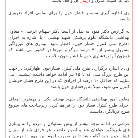
باید به اهمیت كنترل و
درمان
آن واقف باشند.
وی اندازه گیری مستمر فشار خون را برای تمامی افراد ضروری
دانست.
به گزارش دكتر میوه به نقل از ایسنا دكتر شهنام عرشی - معاون
بهداشتی دانشگاه علوم پزشكی شهید بهشتی - با اشاره به اجرای
«طرح ملی كنترل فشار خون» اظهار نمود: بیماری های غیرواگیر
مسوول بیشتر از ۷۰ درصد مرگ و میرها در كشور می باشند كه
همچون آنها پرفشاری خون یا فشار خون بالاست.
وی با اشاره برگزاری طرح ملی كنترل فشارخون اظهاركرد: در جهت
این طرح بزرگ ملی كه تا ۱۵ تیر ادامه خواهد داشت، پیشبینی می
نماییم كه حداقل ۱۰ درصد از افرادی كه در این طرح فشار خونشان
كنترل می شود، مبتلا به پرفشاری خون باشند.
معاون امور بهداشتی دانشگاه شهید بهشتی یكی از مهمترین اهداف
اجرای طرح كنترل فشار خون را فراهم كردن زیرساخت های شروع
طرح غربالگری دانست.
عرشی در ادامه توجه بیشتر از پیش مسئولان و مردم را به بیماری
های غیرواگیر خواهان شد و اظهار داشت: هر فردی باید از میزان
فشار خون خود آگاه باشد تا در صورت لزوم این مهم را درمان و