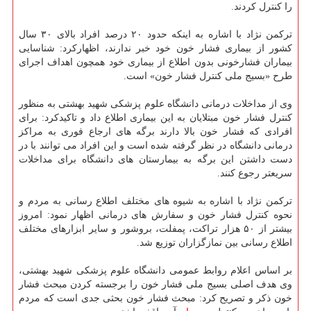
را كنترل كردند.
تركمن نژاد با اشاره به اینكه حدود ۲۰ درصد افراد بالای ۳۰ سال
كشور از بیماری فشار خون خود خبر ندارند، اظهاركرد: شناسایی
بیماران فشارخونی بدون اطلاع از بیماری خود همچون اهداف اجرای
طرح «بسیج ملی كنترل فشار خون» است.
وی از مداخلات درمانی دانشگاه علوم پزشكی شهید بهشتی به منظور
كنترل فشار خون مبتلایان به این بیماری اطلاع داد و تاكیدكرد: برای
افرادی كه فشار خون بالا دارند برگه های ارجاع فوری به مراكز
درمانی دانشگاه در نظر گرفته شده است و این افراد می توانند با در
دست داشتن این برگه به بیمارستان های دانشگاه برای مداخلات
سریعتر رجوع كنند.
تركمن نژاد با اشاره به شیوه های مختلف اطلاع رسانی به مردم و
نحوه كنترل فشار خون و سفارش های درمانی اظهار نمود: امروز
بیشتر از ۵۰ هزار تراكت، پمفلت، بروشور و سایر ابزارهای مختلف
اطلاع رسانی بین نمازگزاران توزیع شد.
بر اساس اعلام روابط عمومی دانشگاه علوم پزشكی شهید بهشتی،
وی هدف اصلی بسیج ملی فشار خون را برجسته كردن مبحث فشار
خون ذكر و تصریح كرد: مبحث فشار خون بحثی جدی است كه مردم