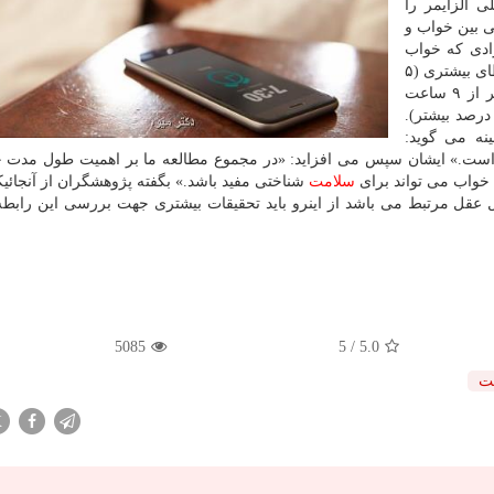
 آلزایمر را
لی بین خواب و
رادی كه خواب
بصری خطای بیشتری (۵
درصد بیشتر) داشتند و همین طور افرادی كه خواب بیشتر از ۹ ساعت
تند اشتباهاتشان در این تست به مراتب بیشتر بود (۹ درصد بیشتر).
ینه می گوید:
زرگسال خواب ۷ تا ۹ ساعت در روز است.» ایشان سپس می افزاید: «در مجموع مطالعه ما بر اهمیت طول م
ت خواب می تواند برای
سلامت
شناختی مفید باشد.» بگفته پژوهشگران از آنجائی
ال عقل مرتبط می باشد از اینرو باید تحقیقات بیشتری جهت بررسی این راب
5085
/ 5
5.0
ت
X