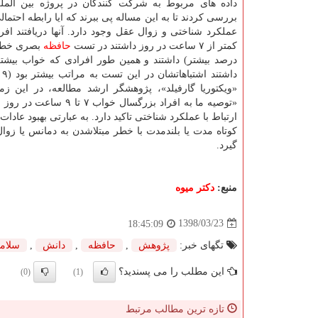
داده های مربوط به شركت كنندگان در پروژه بین المللی
بررسی كردند تا به این مساله پی ببرند كه ایا رابطه احتما
عملكرد شناختی و زوال عقل وجود دارد. آنها دریافتند اف
كمتر از ۷ ساعت در روز داشتند در تست
حافظه
داش
«ویكتوریا گارفیلد»، پژوهشگر ارشد مطالعه، در این زم
«توصیه ما به افراد ب
ارتباط با عملكرد شناختی تاكید دارد. به عبارتی بهبود عادا
كوتاه مدت یا بلندمدت با خطر مبتلاشدن به دمانس یا زو
گیرد.
منبع:
دكتر میوه
1398/03/23
18:45:09
تگهای خبر:
پژوهش
,
حافظه
,
دانش
,
سلام
این مطلب را می پسندید؟
(0)
(1)
تازه ترین مطالب مرتبط