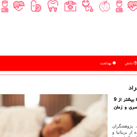
دانش
بهداشت
راد
دكتر میوه: بگفته پژوهشگران، خواب كمتر از 7 ساعت یا بیشتر از 9
صری و زمان
، پژوهشگران
زار شركت كننده از بریتانیا و