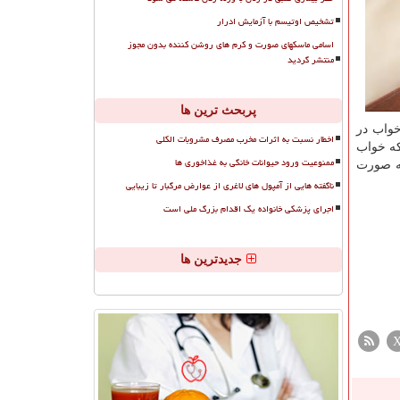
تشخیص اوتیسم با آزمایش ادرار
اسامی ماسکهای صورت و کرم های روشن کننده بدون مجوز
منتشر گردید
پربحث ترین ها
دت خواب در
اخطار نسبت به اثرات مخرب مصرف مشروبات الکلی
كه خواب
ممنوعیت ورود حیوانات خانگی به غذاخوری ها
طه صورت
ناگفته هایی از آمپول های لاغری از عوارض مرگبار تا زیبایی
اجرای پزشکی خانواده یک اقدام بزرگ ملی است
جدیدترین ها