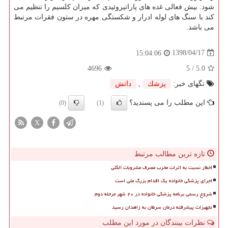
شود. بیش فعالی غده های پاراتیروئیدی كه میزان كلسیم را تنظیم می
كند با سنگ های لوله ادرار و شكستگی مهره در ستون فقرات مرتبط
می باشد.
1398/04/17
15:04:06
4696
/ 5
5.0
تگهای خبر:
پزشك
,
دانش
این مطلب را می پسندید؟
(0)
(1)
X
تازه ترین مطالب مرتبط
اخطار نسبت به اثرات مخرب مصرف مشروبات الکلی
اجرای پزشکی خانواده یک اقدام بزرگ ملی است
شروع رسمی برنامه پزشکی خانواده در ۲۰ شهر مرحله دوم
تجهیزات پیشرفته درمان سرطان به زاهدان رسید
نظرات بینندگان در مورد این مطلب