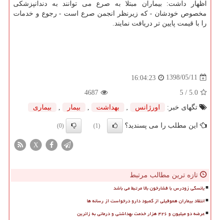
اظهار داشت: بیماران مبتلا به صرع می توانند به دندانپزشكی
مخصوص خودشان - كه زیرنظر انجمن صرع است - رجوع و خدمات
را با قیمت پایین تر دریافت نمایند.
1398/05/11
16:04:23
4687
/ 5
5.0
تگهای خبر:
اورژانس
,
بهداشت
,
بیمار
,
بیماری
این مطلب را می پسندید؟
(0)
(1)
X
تازه ترین مطالب مرتبط
یائسگی زودرس با فشارخون بالا مرتبط می باشد
انتقاد بیماران هموفیلی از کمبود دارو درخواست از رسانه ها
عرضه دو میلیون و ۴۲۶ هزار خدمت بهداشتی و درمانی به زائرین