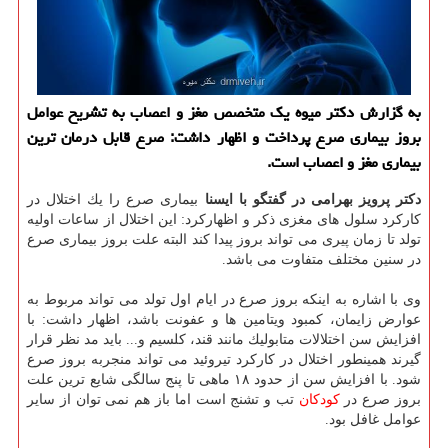
به گزارش دكتر میوه یك متخصص مغز و اعصاب به تشریح عوامل
بروز بیماری صرع پرداخت و اظهار داشت: صرع قابل درمان ترین
بیماری مغز و اعصاب است.
دكتر پرویز بهرامی در گفتگو با ایسنا
بیماری صرع را یك اختلال در
كاركرد سلول های مغزی ذكر و اظهاركرد: این اختلال از ساعات اولیه
تولد تا زمان پیری می تواند بروز پیدا كند البته علت بروز بیماری صرع
در سنین مختلف متفاوت می باشد.
وی با اشاره به اینكه بروز صرع در ایام اول تولد می تواند مربوط به
عوارض زایمان، كمبود ویتامین ها و عفونت باشد، اظهار داشت: با
افزایش سن اختلالات متابولیك مانند قند، كلسیم و... باید مد نظر قرار
گیرند همینطور اختلال در كاركرد تیروئید می تواند منجربه بروز صرع
شود. با افزایش سن از حدود ۱۸ ماهی تا پنج سالگی شایع ترین علت
بروز صرع در
كودكان
تب و تشنج است اما باز هم نمی توان از سایر
عوامل غافل بود.