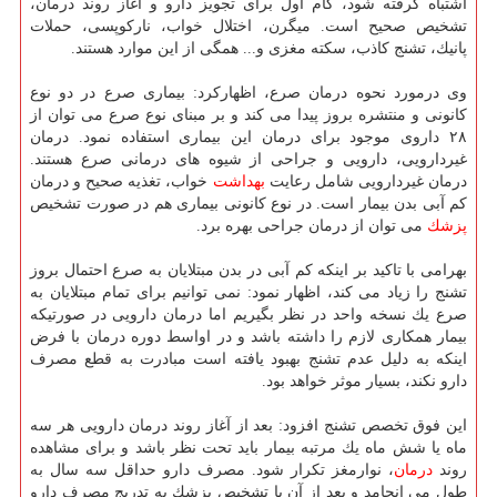
اشتباه گرفته شود، گام اول برای تجویز دارو و آغاز روند درمان،
تشخیص صحیح است. میگرن، اختلال خواب، ناركوپسی، حملات
پانیك، تشنج كاذب، سكته مغزی و... همگی از این موارد هستند.
وی درمورد نحوه درمان صرع، اظهاركرد: بیماری صرع در دو نوع
كانونی و منتشره بروز پیدا می كند و بر مبنای نوع صرع می توان از
۲۸ داروی موجود برای درمان این بیماری استفاده نمود. درمان
غیردارویی، دارویی و جراحی از شیوه های درمانی صرع هستند.
درمان غیردارویی شامل رعایت
بهداشت
خواب، تغذیه صحیح و درمان
كم آبی بدن بیمار است. در نوع كانونی بیماری هم در صورت تشخیص
پزشك
می توان از درمان جراحی بهره برد.
بهرامی با تاكید بر اینكه كم آبی در بدن مبتلایان به صرع احتمال بروز
تشنج را زیاد می كند، اظهار نمود: نمی توانیم برای تمام مبتلایان به
صرع یك نسخه واحد در نظر بگیریم اما درمان دارویی در صورتیكه
بیمار همكاری لازم را داشته باشد و در اواسط دوره درمان با فرض
اینكه به دلیل عدم تشنج بهبود یافته است مبادرت به قطع مصرف
دارو نكند، بسیار موثر خواهد بود.
این فوق تخصص تشنج افزود: بعد از آغاز روند درمان دارویی هر سه
ماه یا شش ماه یك مرتبه بیمار باید تحت نظر باشد و برای مشاهده
روند
درمان
، نوارمغز تكرار شود. مصرف دارو حداقل سه سال به
طول می انجامد و بعد از آن با تشخیص پزشك به تدریج مصرف دارو