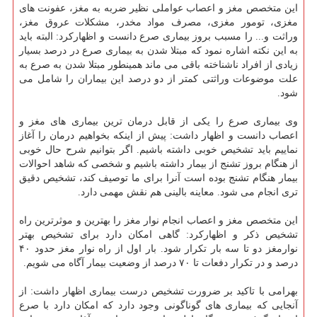
این متخصص مغز و اعصاب عواملی نظیر ضربه به مغز، عفونت های
مغزی، تومور مغزی، مصرف مواد مخدر، مشكلات عروق مغز،
وراثت و... را مسبب بروز بیماری صرع دانست و اظهاركرد: البته باید
به این نكته اشاره نمود كه مبتلا شدن به بیماری صرع در درصد بسیار
زیادی از افراد ناشناخته باقی می ماند همینطور مبتلا شدن به صرع به
علت موضوعات وراثتی كمتر از دو درصد این بیماران را شامل می
شود.
وی بیماری صرع را یكی از قابل درمان ترین بیماری های مغز و
اعصاب دانست و اظهار داشت: پیش از اینكه بخواهیم درمان را آغاز
نماییم باید تشخیص خوبی داشته باشیم. اگر بتوانیم شرح حال خوبی
از هنگام بروز تشنج از بیمار داشته باشیم و شخصی كه شاهد احوالات
بیمار هنگام تشنج بوده است آنرا برای ما توصیف كند، تشخیص دقیق
تری انجام می شود. معاینه بالینی هم نقش مهمی دارد.
این متخصص مغز و اعصاب انجام نوار مغز را بهترین و موثرترین راه
تشخیص ذكر و اظهاركرد: گاهی امكان دارد برای تشخیص بهتر
نوارمغز دو تا سه بار تكرار شود. بار اول از راه نوار مغز حدود ۴۰
درصد و در تكرار دفعات تا ۷۰ درصد از وضعیت بیمار آگاه می شویم.
بهرامی با تاكید بر ضرورت تشخیص درست بیماری اظهار داشت: از
آنجایی كه بیماری های گوناگونی وجود دارد كه امكان دارد با صرع