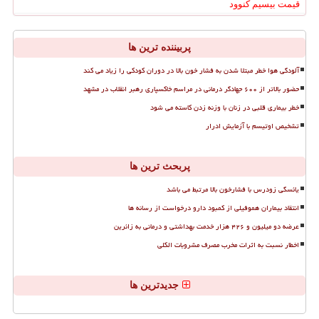
قیمت بیسیم کنوود
پربیننده ترین ها
آلودگی هوا خطر مبتلا شدن به فشار خون بالا در دوران کودکی را زیاد می کند
حضور بالاتر از ۶۰۰ جهادگر درمانی در مراسم خاکسپاری رهبر انقلاب در مشهد
خطر بیماری قلبی در زنان با وزنه زدن کاسته می شود
تشخیص اوتیسم با آزمایش ادرار
پربحث ترین ها
یائسگی زودرس با فشارخون بالا مرتبط می باشد
انتقاد بیماران هموفیلی از کمبود دارو درخواست از رسانه ها
عرضه دو میلیون و ۴۲۶ هزار خدمت بهداشتی و درمانی به زائرین
اخطار نسبت به اثرات مخرب مصرف مشروبات الکلی
جدیدترین ها