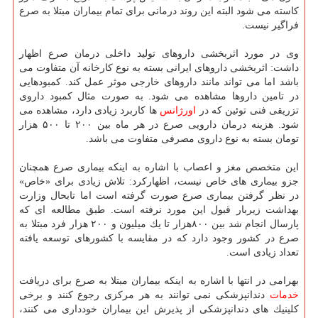
كاسته می شود البته این روند درمانی برای تمام بیماران مبتلا به صرع
فراگیر نیست.
وی در مورد اثربخشی داروهای تولید داخلی درمان صرع اظهار
داشت: اثربخشی داروهای ایرانی بسته به نوع كارخانه آن متفاوت می
باشد اما می تواند مانند داروهای خارجی موثر عمل كند. كمبودهایی
در تامین داروها مشاهده می شود. به صورت مثال كمبود داروی
تزریقی فنی توئین كه در
اورژانس
ها كاربرد زیادی دارد، مشاهده می
شود. هزینه درمان دارویی صرع در هر ماه بین ۲۰۰ تا ۵۰۰ هزار
تومان بسته به نوع داروی مصرفی متفاوت می باشد.
این متخصص مغز و اعصاب با اشاره به اینكه بیماری صرع همچنان
جزو بیماری های خاص نیست، اظهاركرد: تلاش زیادی برای «خاص»
در نظر گرفتن بیماری صرع صورت گرفته است اما تابحال وزارت
بهداشت زیربار قبول این مورد نرفته است. طبق مطالعه ای كه
پارسال انجام شد بین ۸۰۰هزار تا یك میلیون و ۲۰۰ هزار فرد مبتلا به
صرع در كشور وجود دارد كه در مقایسه با كشورهای توسعه یافته
تعداد زیادی است.
بهرامی در انتها با اشاره به اینكه بیماران مبتلا به صرع برای دریافت
خدمات
دندانپزشكی نمی توانند به هر مركزی رجوع كنند و برخی
كلینیك های دندانپزشكی از پذیرش این بیماران خودداری می كنند،