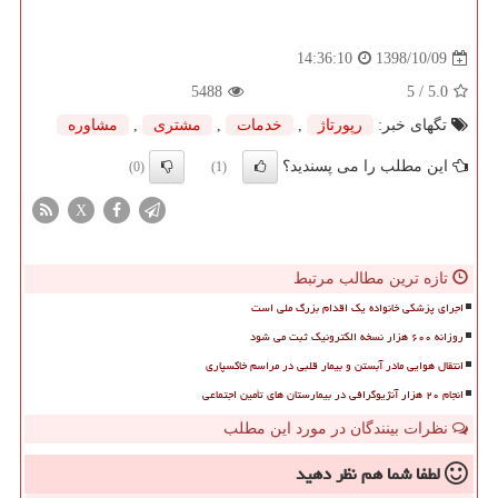
1398/10/09
14:36:10
5488
/ 5
5.0
تگهای خبر:
رپورتاژ
,
خدمات
,
مشتری
,
مشاوره
این مطلب را می پسندید؟
(0)
(1)
X
تازه ترین مطالب مرتبط
اجرای پزشکی خانواده یک اقدام بزرگ ملی است
روزانه ۶۰۰ هزار نسخه الکترونیک ثبت می شود
انتقال هوایی مادر آبستن و بیمار قلبی در مراسم خاکسپاری
انجام ۲۰ هزار آنژیوگرافی در بیمارستان های تأمین اجتماعی
نظرات بینندگان در مورد این مطلب
لطفا شما هم
نظر دهید