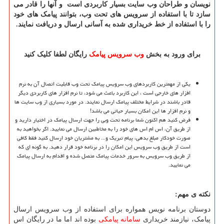
نویسان و طراحان وب سایت بسیار کاربردی است و آنها را قادر می
سازد تا با استفاده از سرویس های تحت وب، بتوانند پیامک های خود
را با استفاده از خط خریداری شده به آسانی ارسال و دریافت نمایند.
برای ورود به بخش
وب سرویس پیامک
رایگان لطفا کلیک کنید
یکی از مهمترین کاربردهای وب سرویس پیامک تحت وب قابلیت اتصال آن به نرم
افزار های خارجی است ، این کاربرد باعث می شود، تا نرم افزار های کاربردی دیگر
قادر باشند در شرایط مختلف پیامک ارسال نمایند. در مورد بسیاری از وب سایت ها
و نرم افزار ها این امکان بسیار حیاتی می باشد!
فرض کنید هم اکنون شما برنامه تحت وبی را جهت ارسال پیامک در اختیار دارید و
از طریق آن، اس ام اس های خود را به مخاطبین ارسال می نمایید. اگر بخواهید به
صورت خودکار مبلغ بدهی، پیام تبریک و... به مشتریان خود ارسال کنید فقط کافی
است از طریق وب سرویس این امکان را در برنامه خود قرار دهید. به گونه ای که
از طریق وب سرویس به سرور خدمات پیامک متصل شده و اقدام به ارسال پیامک
می نمایید.
نکته ی مهم:
دوستان برنامه نویس همواره برای استفاده از وب سرویس ارسال
پیامک، نیازمند خریداری
سامانه پیامکی
بوده اند اما ما در رایگان اس