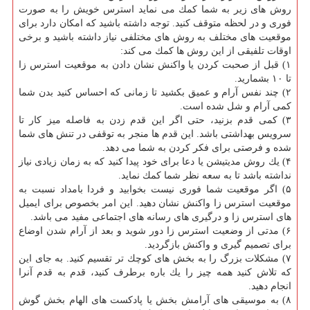
روش های زیر به شما كمك می نماید استرس خویش را به صورت
فوری و در لحظه متوقف كنید. توجه داشته باشید كه امكان دارد برای
موقعیت های مختلف به روش های مختلفی نیاز داشته باشید و برخی
اوقات تلفیقی از این روش ها كمك می كند:
۱) قبل از صحبت كردن یا واكنش نشان دادن به موقعیت استرس زا
تا ۱۰ بشمارید.
۲) چند نفس آرام و عمیق بكشید تا زمانی كه احساس كنید بدن شما
كمی آرام و شل شده است.
۳) كمی قدم بزنید، حتی اگر این قدم زدن به فاصله میز كار تا
سرویس بهداشتی باشد. این قدم ها منجر به توقفی در تنش های شما
شده و فرصتی برای فكر كردن به شما می دهد.
۴) یك روش مدیتیشن یا دعا برای خود پیدا كنید كه به زمان زیادی نیاز
نداشته باشد تا به سعه نظر شما كمك نماید.
۵) اگر موقعیت شما فوری نیست بخوابید و فردا بامداد نسبت به
موقعیت استرس زا واكنش نشان دهید. این امر بخصوص برای ایمیل
های استرس زا و درگیری های رسانه های اجتماعی مفید می باشد.
۶) مدتی از وضعیت استرس زا دور شوید و بعد از آرام شدن اوضاع
برای تصمیم گیری و واكنش بازگردید.
۷) مشكلات بزرگ را به بخش های كوچك تر تقسیم كنید. به جای این
كه تلاش كنید همه چیز را یك باره برطرف كنید، قدم به قدم آنرا
انجام دهید.
۸) به موسیقی های آرامش بخش یا پادكست های الهام بخش گوش