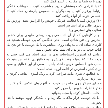
دهید تا به شما در مقابله با خشم كمك كنند.
۹) با افرادی كه دوستشان دارید معاشرت كنید، با حیوانات خانگی
ارتباط برقرار كنید یا به دیگران به خصوص نیازمندان كمك كنید تا
احساس خوبی از آنها دریافت كنید.
۱۰) ورزش كنید یا فعالیت فیزیكی خویش را افزایش دهید، ورزش یك
پادزهر عالی برای استرس است.
فعالیت های استرس زدا
انجام كارهایی كه از آن لذت می برید، روشی طبیعی برای كاهش
استرس و یافتن شادی است. حتی هنگامی كه بی حوصله هستید هم
كارهای ساده ای مانند پیاده روی، معاشرت با یك دوست یا خواندن یك
كتاب خوب می تواند برای شما لذت بخش باشد.
زمانی كه استرس احساسات بدی در شما ایجاد می كند، حتی به
مدت ۱۰ تا ۱۵ دقیقه وقت خویش را به فعالیتهایی اختصاص دهید كه
سبب شود احساس خوبی داشته باشید. بعضی از این فعالیتهای مفید
برای كنترل استرس در ادامه آورده شده است:
- به فعالیتهای هنری مانند طراحی كردن، رنگ آمیزی، نقاشی كردن یا
ساز زدن بپردازید.
- برای تمركز روی خاطرات خوب به آلبوم های عكس نگاه كنید یا
دفتر خاطرات خویش را مرور كنید.
- كتاب، داستان كوتاه یا مجله بخوانید.
- با یك دوست قرار ملاقات بگذارید و با یكدیگر قهوه بنوشید یا غذا
بخورید.
- یك ورزش مورد علاقه خویش را مانند گلف، تنیس یا بسكتبال بازی