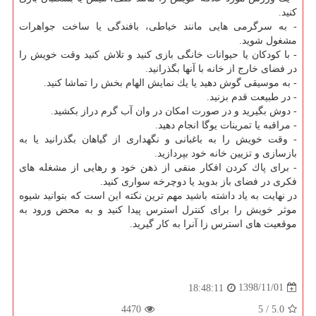
كنید.
- به سرگرمی هایی مانند خیاطی، بافندگی یا ساخت جواهرات
مشغول شوید.
- با كودكان یا حیوانات خانگی بازی كنید و تلاش كنید وقت خویش را
در فضای خارج از خانه با آنها بگذرانید.
- به موسیقی گوش دهید یا یك نمایش الهام بخش را تماشا كنید.
- در طبیعت قدم بزنید.
- دوش بگیرید و در صورت امكان در وان آب گرم دراز بكشید.
- مراقبه یا تمرینات یوگا انجام دهید.
- وقت خویش را به باغبانی و نگهداری از گیاهان بگذرانید یا به
بازسازی و تزیین خانه خود بپردازید.
- برای پاك كردن افكار منفی از ذهن خود و رهایی از مشغله های
فكری در فضای باز بدوید یا دوچرخه سواری كنید.
در نهایت به یاد داشته باشید مهم ترین نكته این است كه بتوانید شیوه
موثر خویش را برای كنترل استرس پیدا كنید و به محض ورود به
موقعیت های استرس زا آنرا به كار گیرید.
1398/11/01
18:48:11
4470
/ 5
5.0