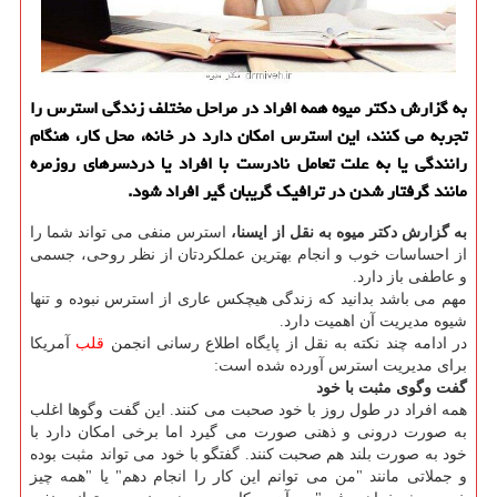
به گزارش دكتر میوه همه افراد در مراحل مختلف زندگی استرس را
تجربه می كنند، این استرس امكان دارد در خانه، محل كار، هنگام
رانندگی یا به علت تعامل نادرست با افراد یا دردسرهای روزمره
مانند گرفتار شدن در ترافیك گریبان گیر افراد شود.
به گزارش دكتر میوه به نقل از ایسنا،
استرس منفی می تواند شما را
از احساسات خوب و انجام بهترین عملكردتان از نظر روحی، جسمی
و عاطفی باز دارد.
مهم می باشد بدانید كه زندگی هیچكس عاری از استرس نبوده و تنها
شیوه مدیریت آن اهمیت دارد.
در ادامه چند نكته به نقل از پایگاه اطلاع رسانی انجمن
قلب
آمریكا
برای مدیریت استرس آورده شده است:
گفت وگوی مثبت با خود
همه افراد در طول روز با خود صحبت می كنند. این گفت وگوها اغلب
به صورت درونی و ذهنی صورت می گیرد اما برخی امكان دارد با
خود به صورت بلند هم صحبت كنند. گفتگو با خود می تواند مثبت بوده
و جملاتی مانند "من می توانم این كار را انجام دهم" یا "همه چیز