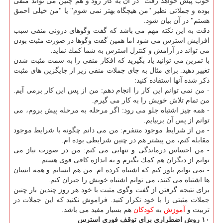
خوب پیش خواهد رفت" در آن به كار رود و هم چنین می تواند منفی
بوده و جملاتی نظیر "من هیچگاه بهتر نمی شوم" یا "من خیلی احمق
هستم" در آن بیان شود.
دقت به این نكته مهم می باشد كه گفت وگوهای درونی منفی سبب
افزایش استرس می شود اما همین گفت وگوها در صورت مثبت بودن
می تواند در آرامش و كنترل استرس به شما كمك نماید.
با تمرین می توانید یاد بگیرید كه افكار منفی را به سمت مثبت شدن
تغییر دهید. برای مثال به جای جملات منفی زیر از جایگزین های مثبت
ذكر شده آنها استفاده كنید:
- من نمی توانم این كار را انجام دهم: من از پس این كار برمی آیم.
من تمام تلاش خویش را به كار می گیرم.
- همه چیز اشتباه جلو می رود: اگر مرحله به مرحله پیش بروم، می
توانم از پس آن بربیایم.
- من از شرایط موجود متنفرم: من می دانم چگونه با شرایط موجود
مقابله كنم، من پیشتر هم در چنین شرایطی بوده ام.
- من احساس درماندگی و تنهایی می كنم: من در صورت نیاز می
توانم از دیگران هم كمك بگیرم و به اندازه كافی قوی هستم.
- نمی توانم باور كنم كه اشتباه كرده ام: من هم انسانم و همه انسان
ها اشتباه می كنند، می توانم اشتباه خویش را جبران كنم.
برای نتیجه گرفتن از گفت وگوی مثبت با خود هر روز چندین بار چنین
جملات مثبتی را با خود تكرار كنید. فراموش نكنید كه این جملات در
تربیت و
آموزش
به
كودكان
هم بسیار مفید می باشد.
۱۰ روش اضطراری برای توقف فوری استرس