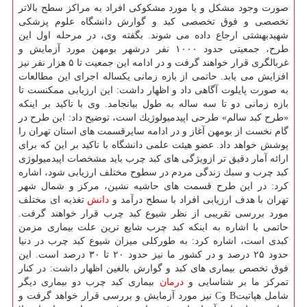
صورت وجود مشكل و یا مورد مشكوكی افراد به مراكز سطح بالاتر
تخصصی و فوق تخصصی كبد و گوارش دانشگاه علوم پزشكی
شهیدبهشتی ارجاع داده می شوند. بگفته وی، در مرحله اول این
طرح، جمعیتی حدود ۱۰۰۰ نفر درشهر بومهن مورد آزمایش و
غربالگری قرار خواهند گرفت و در ادامه این جمعیت تا ۵ هزار نفر نیز
افزایش می یابد. حاتمی از بازه زمانی یكساله اجرای این مطالعات
به صورت پایلوت آگاهی داد و اظهار داشت: این ارزیابی ممكنست تا
بازه زمانی دو تا سه ساله به طول بیانجامد. وی با تاكید بر اینكه
«طرح كبد سالم» طرحی اپیدمیولوژیك است، توضیح داد: این طرح در
گام نخست از بومهن آغاز و در ادامه سایرقسمت های استان تهران را
پوشش خواهد داد. عضو هیئت علمی دانشگاه با تاكید بر این كه برای
ارائه آمار دقیق تر ازویژگی های كبد چرب باید مشخصات اپیدمیولوژی
كبد چرب و سبك زندگی مردم در سطوح مختلف ارزیابی شود، اشاره
كرد: در این طرح قسمت های حاشیه نشین، مركز و شمال شهر
تهران با هدف ارزیابی افراد با سطح درآمد و
دانش
تغذیه ای مختلف
مورد بررسی تقریبی از نظر شیوع كبد چرب قرار خواهند گرفت.
حاتمی با اشاره به اینكه كبد چرب شایع ترین علت بیماری مزمن
كبدی است، اشاره كرد: به طوركلی میزان شیوع كبد چرب در دنیا
حدود ۲۵ درصد و در كشور ما نیز حدود ۲۰ تا ۳۰ درصد است. این
فوق تخصص بیماری های كبد و گوارش بالغین اظهار داشت: در كنار
تمركز ما بر شناسایی و
درمان
بیماری كبد چرب دو بیماری دیگر
شامل هپاتیتB وC نیز مورد آزمایش و بررسی قرار خواهد گرفت و