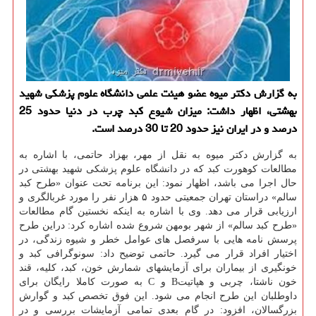
به گزارش دكتر میوه عضو هیئت علمی دانشگاه علوم پزشكی شهید
بهشتی، اظهار داشت: میزان شیوع كبد چرب در دنیا حدود 25
درصد و در ایران نیز حدود 20 تا 30 درصد است.
به گزارش دكتر میوه به نقل از مهر، بهزاد حاتمی، با اشاره به
مطالعات كوهورت كبد كه در دانشگاه علوم پزشكی شهید بهشتی در
حال اجرا می باشد، اظهار نمود: این برنامه تحت عنوان «طرح كبد
سالم» دراستان تهران جمعیتی حدود ۵ هزار نفر را مورد غربالگری و
ارزیابی قرار می دهد. وی با اشاره به اینكه نخستین گام مطالعات
«طرح كبد سالم» از شهر بومهن شروع شده اشاره كرد: دراین طرح
پرسش نامه هایی با سرفصل های عوامل خطر و شیوه زندگی، در
اختیار افراد قرار می گیرد. حاتمی توضیح داد: سونوگرافی كبد و
خونگیری از بیماران برای آزمایشهای شمارش خون، كبد، كلیه، قند
خون ناشتا، چربی و هپاتیتB و C به صورت كاملا رایگان برای
داوطلبان این طرح انجام می شود. این فوق تخصص كبد و گوارش
بزرگسالان، افزود: در گام بعدی تمامی آزمایشات بررسی و در