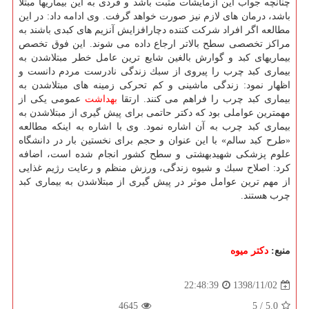
چنانچه جواب این آزمایشات مثبت باشد و فردی به این بیماریها مبتلا
باشد، درمان های لازم نیز صورت خواهد گرفت. وی ادامه داد: در این
مطالعه اگر افراد شركت كننده دچارافزایش آنزیم های كبدی باشند به
مراكز تخصصی سطح بالاتر ارجاع داده می شوند. این فوق تخصص
بیماریهای كبد و گوارش بالغین شایع ترین عامل خطر مبتلاشدن به
بیماری كبد چرب را پیروی از سبك زندگی نادرست مردم دانست و
اظهار نمود: زندگی ماشینی و كم تحركی زمینه های مبتلاشدن به
بیماری كبد چرب را فراهم می كنند. ارتقا
بهداشت
عمومی یكی از
مهمترین عواملی بود كه دكتر حاتمی برای پیش گیری از مبتلاشدن به
بیماری كبد چرب به آن اشاره نمود. وی با اشاره به اینكه مطالعه
«طرح كبد سالم» با این عنوان و حجم برای نخستین بار در دانشگاه
علوم پزشكی شهیدبهشتی و سطح كشور انجام شده است، اضافه
كرد: اصلاح سبك و شیوه زندگی، ورزش منظم و رعایت رژیم غذایی
از مهم ترین عوامل موثر در پیش گیری از مبتلاشدن به بیماری كبد
چرب هستند.
منبع:
دكتر میوه
1398/11/02
22:48:39
4645
/ 5
5.0