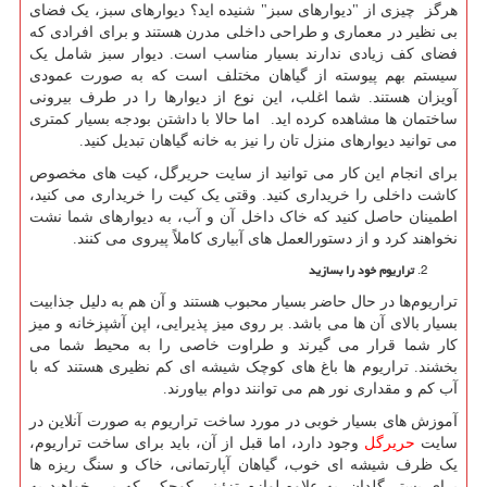
هرگز چیزی از "دیوارهای سبز" شنیده اید؟ دیوارهای سبز، یک فضای
بی نظیر در معماری و طراحی داخلی مدرن هستند و برای افرادی که
فضای کف زیادی ندارند بسیار مناسب است. دیوار سبز شامل یک
سیستم بهم پیوسته از گیاهان مختلف است که به صورت عمودی
آویزان هستند. شما اغلب، این نوع از دیوارها را در طرف بیرونی
ساختمان ها مشاهده کرده اید. اما حالا با داشتن بودجه بسیار کمتری
می توانید دیوارهای منزل تان را نیز به خانه گیاهان تبدیل کنید.
برای انجام این کار می توانید از سایت حریرگل، کیت های مخصوص
کاشت داخلی را خریداری کنید. وقتی یک کیت را خریداری می کنید،
اطمینان حاصل کنید که خاک داخل آن و آب، به دیوارهای شما نشت
نخواهند کرد و از دستورالعمل های آبیاری کاملاً پیروی می کنند.
تراریوم خود را بسازید
تراریوم‌ها در حال حاضر بسیار محبوب هستند و آن هم به دلیل جذابیت
بسیار بالای آن ها می باشد. بر روی میز پذیرایی، اپن آشپزخانه و میز
کار شما قرار می گیرند و طراوت خاصی را به محیط شما می
بخشند. تراریوم ها باغ های کوچک شیشه ای کم نظیری هستند که با
آب کم و مقداری نور هم می توانند دوام بیاورند.
آموزش های بسیار خوبی در مورد ساخت تراریوم‌ به صورت آنلاین در
سایت
حریرگل
وجود دارد، اما قبل از آن، باید برای ساخت تراریوم،
یک ظرف شیشه ای خوب، گیاهان آپارتمانی، خاک و سنگ ریزه ها
برای بستر گلدان، به علاوه لوازم تزئینی کوچکی که می خواهید به