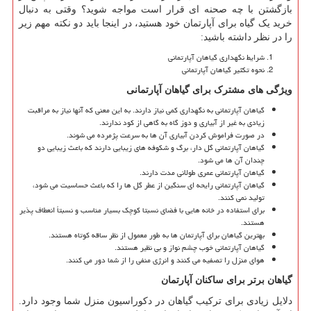
بازگشتن با چه صحنه ای قرار است مواجه شوید؟ وقتی به دنبال
خرید یک گیاه برای آپارتمان خود هستید، در اینجا باید دو نکته مهم زیر
را در نظر داشته باشید:
شرایط نگهداری گیاهان آپارتمانی
نحوه تکثیر گیاهان آپارتمانی
ویژگی های مشترک برای گیاهان آپارتمانی
گیاهان آپارتمانی به نگهداری کمی نیاز دارند. به این معنی که آنها نیاز به مراقبت
زیادی به غیر از آبیاری و دوز گاه به گاهی از کود ندارند.
در صورت فراموش کردن آبیاری آن ها به سرعت پژمرده می شوند.
گیاهان آپارتمانی گل دار، برگ و شکوفه های زیبایی دارند که باعث زیبایی دو
چندان آن ها می شود.
گیاهان آپارتمانی عمری طولانی مدت دارند.
گیاهان آپارتمانی رایحه ای سنگین از عطر گل ها را که باعث حساسیت می شود،
تولید نمی کنند.
برای استفاده در خانه هایی با فضای نسبتا کوچک بسیار مناسب و نسبتاً انعطاف پذیر
هستند.
بهترین گیاهان برای آپارتمان ها به طور معمول از نظر ساقه کوتاه هستند.
گیاهان آپارتمانی خوب چشم نواز و بی نظیر هستند.
هوای منزل را تصفیه می کنند و انرژی منفی را از شما دور می کنند.
گیاهان برتر برای ساکنان آپارتمان
دلایل زیادی برای ترکیب گیاهان در دکوراسیون منزل شما وجود دارد.