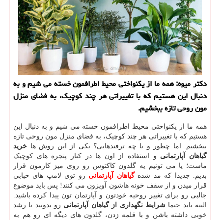
دكتر میوه: همه ما از یكنواختی محیط اطرافمون خسته می شیم و به
دنبال این هستیم كه با تغییراتی هر چند كوچیك، به فضای منزل
مون روحی تازه ببخشیم.
همه ما از یکنواختی محیط اطرافمون خسته می شیم و به دنبال این
هستیم که با تغییراتی هر چند کوچیک، به فضای منزل مون روحی تازه
ببخشیم. اما چطور و با چه ترفندهایی؟ یکی از این روش ها
خرید
گیاهان آپارتمانی
و استفاده از اون ها در کنار پنجره های کوچیک
ماست؛ یا می تونیم یه گلدون کاکتوس رو روی میز کارمون قرار
بدیم. جدیدا که مد شده
گیاهان آپارتمانی
رو توی لامپ های حبابی
قرار میدن و از سقف خونه هاشون آویزون می کنند! پس باید موضوع
جالبی رو برای تغییر روحیه خودتون و آپارتمان تون پیدا کرده باشید.
البته باید حتما
شرایط نگهداری از گیاهان آپارتمانی
رو بدونید تا رشد
خوبی داشته باشن و با قلمه زدن، گلدون های دیگه ای رو هم به