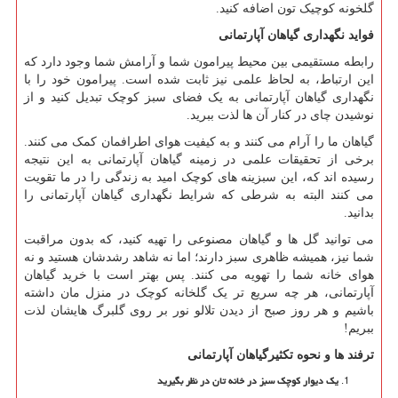
گلخونه کوچیک تون اضافه کنید.
فواید نگهداری گیاهان آپارتمانی
رابطه مستقیمی بین محیط پیرامون شما و آرامش شما وجود دارد که
این ارتباط، به لحاظ علمی نیز ثابت شده است. پیرامون خود را با
نگهداری گیاهان آپارتمانی به یک فضای سبز کوچک تبدیل کنید و از
نوشیدن چای در کنار آن ها لذت ببرید.
گیاهان ما را آرام می کنند و به کیفیت هوای اطرافمان کمک می کنند.
برخی از تحقیقات علمی در زمینه گیاهان آپارتمانی به این نتیجه
رسیده اند که، این سبزینه های کوچک امید به زندگی را در ما تقویت
می کنند البته به شرطی که شرایط نگهداری گیاهان آپارتمانی را
بدانید.
می توانید گل ها و گیاهان مصنوعی را تهیه کنید، که بدون مراقبت
شما نیز، همیشه ظاهری سبز دارند؛ اما نه شاهد رشدشان هستید و نه
هوای خانه شما را تهویه می کنند. پس بهتر است با خرید گیاهان
آپارتمانی، هر چه سریع تر یک گلخانه کوچک در منزل مان داشته
باشیم و هر روز صبح از دیدن تلالو نور بر روی گلبرگ هایشان لذت
ببریم!
ترفند ها و نحوه تکثیرگیاهان آپارتمانی
یک دیوار کوچک سبز در خانه تان در نظر بگیرید