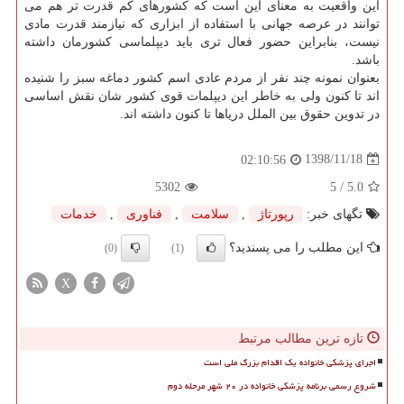
این واقعیت به معنای این است که کشورهای کم قدرت تر هم می
توانند در عرصه جهانی با استفاده از ابزاری که نیازمند قدرت مادی
نیست، بنابراین حضور فعال تری باید دیپلماسی کشورمان داشته
باشد.
بعنوان نمونه چند نفر از مردم عادی اسم کشور دماغه سبز را شنیده
اند تا کنون ولی به خاطر این دیپلمات قوی کشور شان نقش اساسی
در تدوین حقوق بین الملل دریاها تا کنون داشته اند.
1398/11/18
02:10:56
5302
/ 5
5.0
تگهای خبر:
رپورتاژ
,
سلامت
,
فناوری
,
خدمات
این مطلب را می پسندید؟
(0)
(1)
X
تازه ترین مطالب مرتبط
اجرای پزشکی خانواده یک اقدام بزرگ ملی است
شروع رسمی برنامه پزشکی خانواده در ۲۰ شهر مرحله دوم