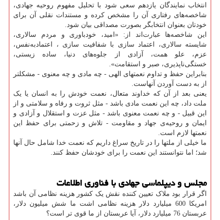
انتخاب نمایندگان یازدهم سعی شود با تحلیل مفهوم روحیه جهادی،
شاخصه‌های رفتاری آن را مشخص کرده و مستندات نقلی آن برای
خودتان بعنوان انتخابگر بصورت مصداقی بیان شود.
این شاخصه‌ها عبارت‌اند از: «امید، خودباوری و مردم سالاری،
شایسته سالاری، اعتماد سازی با شفافیت سازی ، اعتمادبه‌نفس،
عزم، علو همت، آزادی از جلوه‌های دنیا، ساده زیستی،
خستگی‌ناپذیری، صبر و استقامت».
بنابراین حفظ و تداوم نعمتهای الهی - چه مادی و چه معنوی - مشکلتر
از به ‌دست آوردن آنهاست.
یعنی بعد از آن که خداوند متعال، نعمت خودش را به انسان یا یک
ملت داد، چه این نعمت مادی باشد - مثل ثروت و رفاه و سلامتی و از
این قبیل - و چه نعمت معنوی باشد - مثل عزت و استقلال و آزادی و
ایمان و روحیه‌ی جهاد و مقاومت - تلاش و زحمتی برای حفظ این
نعمتها لازم است.
ما خیلی از ملتها را در تاریخ سراغ داریم که نعمت خدا شامل حال آنها
شد؛ اما نتوانستند این نعمت را برای خودشان حفظ کنند.
مجلس و دیپلماسی جهادی با فناوری اطلاعات
اگر قرار بود ملاک تعیین کننده نقش یک کشور هزینه نظامی آن باشد
امریکا 600 میلیارد دلار هزینه نظامی اشت ما شش میلیون دلار،
عربستان 76 میلیارد دلار، آیا عربستان از ما قوی تر است؟