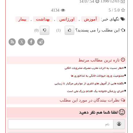
1398/12/03
14:07:54
4134
/ 5
5.0
تگهای خبر:
آموزش
,
اورژانس
,
بهداشت
,
بیمار
این مطلب را می پسندید؟
(0)
(1)
X
تازه ترین مطالب مرتبط
اخطار نسبت به اثرات مخرب مصرف مشروبات الکلی
ممنوعیت ورود حیوانات خانگی به غذاخوری ها
ناگفته هایی از آمپول های لاغری از عوارض مرگبار تا زیبایی
اجرای پزشکی خانواده یک اقدام بزرگ ملی است
نظرات بینندگان در مورد این مطلب
لطفا شما هم
نظر دهید