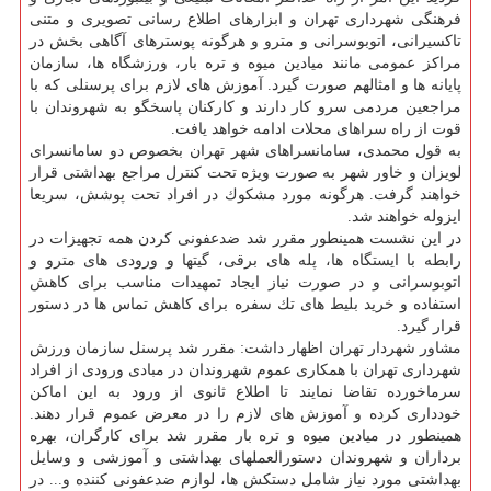
فرهنگی شهرداری تهران و ابزارهای اطلاع رسانی تصویری و متنی
تاكسیرانی، اتوبوسرانی و مترو و هرگونه پوسترهای آگاهی بخش در
مراكز عمومی مانند میادین میوه و تره بار، ورزشگاه ها، سازمان
پایانه ها و امثالهم صورت گیرد. آموزش های لازم برای پرسنلی كه با
مراجعین مردمی سرو كار دارند و كاركنان پاسخگو به شهروندان با
قوت از راه سراهای محلات ادامه خواهد یافت.
به قول محمدی، سامانسراهای شهر تهران بخصوص دو سامانسرای
لویزان و خاور شهر به صورت ویژه تحت كنترل مراجع بهداشتی قرار
خواهند گرفت. هرگونه مورد مشكوك در افراد تحت پوشش، سریعا
ایزوله خواهند شد.
در این نشست همینطور مقرر شد ضدعفونی كردن همه تجهیزات در
رابطه با ایستگاه ها، پله های برقی، گیتها و ورودی های مترو و
اتوبوسرانی و در صورت نیاز ایجاد تمهیدات مناسب برای كاهش
استفاده و خرید بلیط های تك سفره برای كاهش تماس ها در دستور
قرار گیرد.
مشاور شهردار تهران اظهار داشت: مقرر شد پرسنل سازمان ورزش
شهرداری تهران با همكاری عموم شهروندان در مبادی ورودی از افراد
سرماخورده تقاضا نمایند تا اطلاع ثانوی از ورود به این اماكن
خودداری كرده و آموزش های لازم را در معرض عموم قرار دهند.
همینطور در میادین میوه و تره بار مقرر شد برای كارگران، بهره
برداران و شهروندان دستورالعملهای بهداشتی و آموزشی و وسایل
بهداشتی مورد نیاز شامل دستكش ها، لوازم ضدعفونی كننده و... در