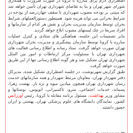
اضطراری لازم برای مبارزه با كرونا در صورت ضرورت با همكاری
شورای شهر تهران و بنا به تقاضای شهرداری تهران تأمین خواهد شد
كه مبتنی بر بودجه مصوب شهرداری تا سقف چهاردرصد از بودجه در
شرایط بحرانی می تواند هزینه شود. همینطور دستورالعملهای شرایط
بحران توسط سازمان مدیریت بحران و نقش هر كدام از سازمانها و
افراد سریعا در چك لیستهای مصوب ابلاغ خواهد گردید.
بنابر تصمیمات این جلسه، هماهنگی های ستادی و كنترل عملیات
مبارزه با كرونا توسط سازمان پیشگیری و مدیریت بحران شهرداری
تهران صورت خواهد گرفت. ستاد رسانه و اطلاع رسانی فعالیت های
شهرداری تهران با مسئولیت مركز ارتباطات و امور بین الملل
شهرداری تهران تشكیل شد و هر گونه اطلاع رسانی تنها از این طریق
صورت خواهد گرفت.
طبق گزارش شهرنوشت، در جلسه اضطراری تشكیل شده، مدیركل
دفتر شهردار تهران، معاونان مرتبط شهردار و همه سازمانهای خدمت
رسان شهرداری تهران همچون میادین میوه و تره بار، بهشت زهرا،
پسماند، خدمات اجتماعی، مترو، تاكسیرانی، اتوبوس، بوستانها و
مشاور وزیر
بهداشت
، مسئول برنامه مقابله با كرونا، رئیس
اورژانس
كشور، نمایندگان دانشگاه های علوم پزشكی تهران، بهشتی و ایران
حضور داشتند.