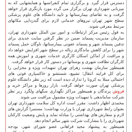
دسترس قرار گیرد. و برگزاری تمام كنفرانسها و همایشهایی كه به
میزبانی شهرداری تهران برگزار می گردد مورد بازنگری قرار خواهد
گرفت و به تقاضای بیمارستانها و تایید دانشگاه های علوم پزشكی
سطح شهر تهران نیروهای خدماتی لازم برای گندزدایی مكانهای
مرتبط معرفی شوند.
به قول رئیس مركز ارتباطات و امور بین الملل شهرداری تهران،
سازمان مدیریت پسماند ضمن در نظر گرفتن سایت جدیدی برای
تدفین پسماند شهر و پسماند عفونی بیمارستانها، ناوگان حمل پسماند
شهر را برای كاهش ماندگاری زباله در سطح شهر افزایش خواهد داد
و مراقبت از اماكن اسكان كارگری خدمات شهری و اموزش همه
كارگران نظافت شهری و بوستانها در دستور كار قرار خواهد گرفت.
همینطور سازمان بهشت زهرای تهران تمهیدات ویژه و مجزایی را
برای كل فرایند انتقال؛ تشییع، شستشو و خاكسپاری فوتی های
احتمالی مبتلا به كرونا را تدارك دیده است كه زیر نظر دانشگاه علوم
پزشكی تهران صورت خواهد گرفت. بازار روزها و مراكز خرید و
فروش
پرندگان و همینطور مراكز نگهداری سگهای ولگرد زبر نظر
شركت ساماندهی با تمهیدات ویژه مشمول مراقبت می شوند.
محمدی اظهار داشت: مقرر است اداره كل سلامت شهرداری تهران
بعنوان رابط شهرداری تهران با وزارت بهداشت؛ مستمرا گزارش های
لازم و سفارش های بهداشتی را مبادله نماید و پایش وضعیت كاركنان
شهرداری را با مشاركت شركت شهر سالم انجام دهد.
همینطور به پیشنهاد مجید فراهانی عضو شورای شهر، بودجه