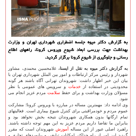
به گزارش دكتر میوه جلسه اضطراری شهرداری تهران و وزارت
بهداشت جهت بررسی ابعاد شیوع ویروس كرونا، راههای اطلاع
رسانی و جلوگیری از شیوع كرونا برگزار گردید.
به گزارش دكتر میوه به نقل از ایسنا،
غلامحسین محمدی، مشاور
شهردار و رئیس مركز ارتباطات و امور بین الملل شهرداری تهران با
بیان این خبر اظهار داشت: شهروندان تهرانی آگاه باشند هر گونه
محدودیتی در استفاده از
خدمات
و سرویس های عمومی با نظر
مسؤلان وزارت بهداشت و برای حفظ
سلامت
مردم عزیز انجام می
شود.
وی ادامه داد: مهمترین مساله در مبارزه با ویروس كرونا؛ مشاركت
عموم مردم و خودمراقبتی برای كنترل شیوع بیماری است. فعالیتهای
تمام ارگانها بدون همكاری شهروندان نتیجه بخش نخواهد بود و
بنابراین ما تقاضا داریم مردم عزیز به این مهم توجه داشته باشند.
راهبرد اصلی عبور از این مساله
آموزش
شهروندان است كه مقرر
گردید این امر از راه حداكثر امكانات تبلیغی و بیلبوردهای تجاری و