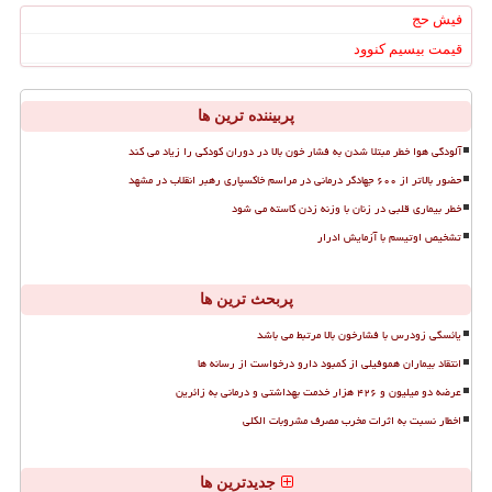
فیش حج
قیمت بیسیم کنوود
پربیننده ترین ها
آلودگی هوا خطر مبتلا شدن به فشار خون بالا در دوران کودکی را زیاد می کند
حضور بالاتر از ۶۰۰ جهادگر درمانی در مراسم خاکسپاری رهبر انقلاب در مشهد
خطر بیماری قلبی در زنان با وزنه زدن کاسته می شود
تشخیص اوتیسم با آزمایش ادرار
پربحث ترین ها
یائسگی زودرس با فشارخون بالا مرتبط می باشد
انتقاد بیماران هموفیلی از کمبود دارو درخواست از رسانه ها
عرضه دو میلیون و ۴۲۶ هزار خدمت بهداشتی و درمانی به زائرین
اخطار نسبت به اثرات مخرب مصرف مشروبات الکلی
جدیدترین ها