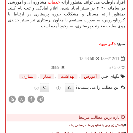
افراد داوطلب می توانند بمنظور ارائه
خدمات
مشاوره ای و آموزشی
در سامانه ۴۰۳۰ در بستر ایجاد شده، اعلام آمادگی و ثبت نام كنند.
بمنظور ارائه مسائل و مشكلات حوزه پرستاری در ارتباط با
كروناویروس، به صورت مستقیم با معاون پرستاری نیز بستر جدیدی
روی سایت معاونت پرستاری، به وجود آمده است.
منبع:
دكتر میوه
1398/12/11
13:43:50
3889
/ 5
5.0
تگهای خبر:
آموزش
,
بهداشت
,
بیمار
,
بیماری
این مطلب را می پسندید؟
(0)
(1)
X
تازه ترین مطالب مرتبط
یائسگی زودرس با فشارخون بالا مرتبط می باشد