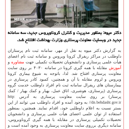
دكتر میوه: بمنظور مدیریت و كنترل كروناویروس جدید، سه سامانه
جدید در وبسایت معاونت پرستاری وزارت بهداشت افتتاح شد.
به گزارش دكتر میوه به نقل از مهر، سامانه ثبت نام پرستاران
داوطلب در مراكز ریفرال كرونا ویروس و سامانه ثبت نام اعضای
هیأت علمی پرستاری و دانشجویان تحصیلات تكمیلی جهت
مشاوره
و
آموزش
مقابله با همه گیری كرونا در سامانه ۴۰۳۰ بر روی سایت
معاونت پرستاری افتتاح شد. لذا، باتوجه به شیوع بیماری كرونا
ویروس و لزوم مقابله با آن و همچنین، كمبود كادر پرستاری در
بیمارستان های ریفرال سامانه ثبت نام افراد داوطلب خدمت گروه
پرستاری (پرستاری، هوشبری، اتاق عمل، بهیار و كمك بهیار / كمك
پرستار) بر روی سایت معاونت پرستاری به آدرس http:
//dn.behdasht.gov.ir به وجود آمده و افراد داوطلب می توانند از این
بستر نسبت به اعلام داوطلبی خود، اقدام نمایند. همچنین، بمنظور
استفاده از توان علمی اعضای هیأت علمی پرستاری و دانشجویان
تحصیلات تكمیلی پرستاری در مقابله با همه گیری كروناویروس،
سامانه دیگری برروی سایت معاونت پرستاری به وجود آمده است و