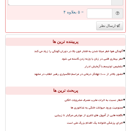
= ۵ بعلاوه ۴
ارسال نظر
پربیننده ترین ها
آلودگی هوا خطر مبتلا شدن به فشار خون بالا در دوران کودکی را زیاد می کند
خطر بیماری قلبی در زنان با وزنه زدن کاسته می شود
تشخیص اوتیسم با آزمایش ادرار
حضور بالاتر از ۶۰۰ جهادگر درمانی در مراسم خاکسپاری رهبر انقلاب در مشهد
پربحث ترین ها
اخطار نسبت به اثرات مخرب مصرف مشروبات الکلی
ممنوعیت ورود حیوانات خانگی به غذاخوری ها
ناگفته هایی از آمپول های لاغری از عوارض مرگبار تا زیبایی
اجرای پزشکی خانواده یک اقدام بزرگ ملی است