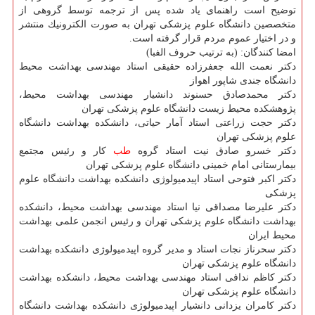
توضیح است راهنمای یاد شده پس از ترجمه توسط گروهی از
متخصصین دانشگاه علوم پزشكی تهران به صورت الكترونیك منتشر
و در اختیار عموم مردم قرار گرفته است.
امضا كنندگان: (به ترتیب حروف الفبا)
دكتر نعمت الله جعفرزاده حقیقی استاد مهندسی بهداشت محیط
دانشگاه جندی شاپور اهواز
دكتر محمدصادق حسنوند دانشیار مهندسی بهداشت محیط،
پژوهشكده محیط زیست دانشگاه علوم پزشكی تهران
دكتر حجت زراعتی استاد آمار حیاتی، دانشكده بهداشت دانشگاه
علوم پزشكی تهران
دكتر خسرو صادق نیت استاد گروه
طب
كار و رئیس مجتمع
بیمارستانی امام خمینی دانشگاه علوم پزشكی تهران
دكتر اكبر فتوحی استاد اپیدمیولوژی دانشكده بهداشت دانشگاه علوم
پزشكی
دكتر علیرضا مصداقی نیا استاد مهندسی بهداشت محیط، دانشكده
بهداشت دانشگاه علوم پزشكی تهران و رئیس انجمن علمی بهداشت
محیط ایران
دكتر سحرناز نجات استاد و مدیر گروه اپیدمیولوژی دانشكده بهداشت
دانشگاه علوم پزشكی تهران
دكتر كاظم ندافی استاد مهندسی بهداشت محیط، دانشكده بهداشت
دانشگاه علوم پزشكی تهران
دكتر كامران یزدانی دانشیار اپیدمیولوژی دانشكده بهداشت دانشگاه