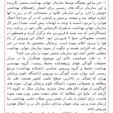
۱- خبر مذكور هیچگاه توسط سازمان جهانی بهداشت منتشر نگردیده
و این سازمان درگاه های رسمی برای انتشار راهنماهای بهداشتی
خویش را دارد. و این سازمان علاوه بر مستنداتی كه در زیر به آنها
اشاره خواهد شد و صفحه پرسش و پاسخی كه در آن صراحتاً انتقال
هوابرد را مردود دانسته با توجه به ابهامات پیش آمده، مجدداً دبیر كل
سازمان جهانی بهداشت به همراه كارشناس عالی خود در برنامه زنده
اینستاگرامی كه سه شنبه ۵ فروردین ماه برگزار گردید و همینطور در
نشست مطبوعاتی صبح ۹ فروردین خود، انتقال این ویروس از راه
هوا را مردود اعلام نموده است. پزشكان متخصص یاد شده در خبر
مذكور چه افرادی هستند و چگونه از سوی سازمان جهانی بهداشت
مطلبی عكس آنچه خود سازمان منتشر نموده را بیان می كنند؟
۲- به علت حساسیت بالای این موضوع، همكاران ما در مركز
تحقیقات آلودگی هوای پژوهشكده محیط زیست، گروه مهندسی
بهداشت محیط و گروه ویروس شناسی دانشكده بهداشت) مرجع
رسمی تأیید موارد مثبت آلودگی به ویروس (دانشگاه علوم پزشكی
تهران كه همگی در بالاترین سطح علمی كشور هستند، طی یك
مطالعه ی تحقیقاتی مصوب دانشگاه علوم پزشكی تهران، نمونه های
گوناگونی از هوای اتاق های محل بستری بیماران مبتال به كووید ۱۹
گرفته اند. نتایج این مطالعه كه نشان دهنده منفی بودن همه نمونه
هاست، برای انتشار به یكی از معتبر ترین مجلات علمی بهداشتی دنیا
ارسال شده و می تواند بعنوان مدعای دیگری دال بر رد انتقال هوابرد
ویروس باشد.