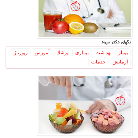
تگهای دكتر میوه
بیمار
بهداشت
بیماری
پزشك
آموزش
رپورتاژ
آزمایش
خدمات