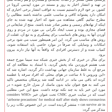
در تهیه و انتشار اخبار به روز و مستند در مورد اپیدمی كرونا در
كشور، بر خود لازم دانستیم نسبت به عواقب انتشار برخی اخباری كه
امكان دارد پشتوانه كافی و مناسب علمی نداشته باشند مطالبی را
مطرح نمائیم. گاهی مشاهده می شود كه اخبار تهیه شده به جای
اینكه از نهادهای رسمی و معتبر صادر شده باشند، منتج از شایعاتی در
فضای مجازی بوده و سبب ایجاد نگرانی بی مورد در مردم و روی
آوردن آنها به روش های نامناسب برای پیشگیری و به تبع آن، غفلت از
روش های مناسب می گردد. این امر همینطور سبب می شود برخی
امكانات و وسایلی كه صرفاً در موارد خاصی باید استفاده شوند،
كمیاب شده و از دسترس افرادی كه واقعاً به آنها نیاز دارند بیرون
برود.
برای مثال در خبری كه از بخش خبری شبكه سه سیما مورخ جمعه
شب هشتم فروردین ماه پخش گردید، با استناد به مطالعه ای كه
مرجع آن به غلط سازمان جهانی بهداشت ذكر گردید، اشاره شد كه
«این ویروس تا ۸ ساعت در هوای محلی كه افراد سرفه یا عطسه
كرده اند باقی می ماند. در ادامه گفته شد پزشكان متخصص تاكید
می كنند به هیچ عنوان نباید بدون ماسك از منزل خارج شوید.» در
مورد این خبر باید به چند نكته توجه داشت. منبع این خبر، مطلبی
است كه در سایت خبری CNBC تحت عنوان خبر «considers WHO
‘airborne precautions’ for medical staff after study shows coronavirus
can survive air in » منتشر گردیده است. در این خصوص نكات زیر را
متذكر می گردد: