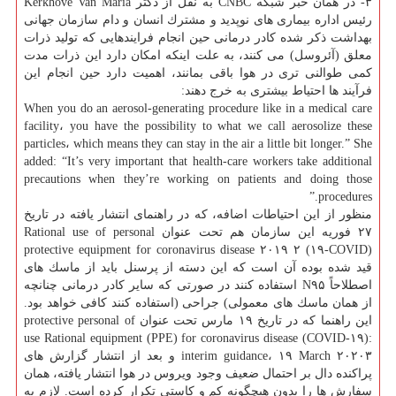
۳- در همان خبر شبكه CNBC به نقل از دكتر Kerkhove Van Maria
رئیس اداره بیماری های نوپدید و مشترك انسان و دام سازمان جهانی
بهداشت ذكر شده كادر درمانی حین انجام فرایندهایی كه تولید ذرات
معلق (آئروسل) می كنند، به علت اینكه امكان دارد این ذرات مدت
كمی طوالنی تری در هوا باقی بمانند، اهمیت دارد حین انجام این
فرآیند ها احتیاط بیشتری به خرج دهند:
When you do an aerosol-generating procedure like in a medical care
facility، you have the possibility to what we call aerosolize these
particles، which means they can stay in the air a little bit longer.” She
added: “It’s very important that health-care workers take additional
precautions when they’re working on patients and doing those
procedures.”
منظور از این احتیاطات اضافه، كه در راهنمای انتشار یافته در تاریخ
۲۷ فوریه این سازمان هم تحت عنوان Rational use of personal
protective equipment for coronavirus disease ۲۰۱۹ ۲ (۱۹-COVID)
قید شده بوده آن است كه این دسته از پرسنل باید از ماسك های
اصطلاحاً N۹۵ استفاده كنند در صورتی كه سایر كادر درمانی چنانچه
از همان ماسك های معمولی) جراحی (استفاده كنند كافی خواهد بود.
این راهنما كه در تاریخ ۱۹ مارس تحت عنوان protective personal of
use Rational equipment (PPE) for coronavirus disease (COVID-۱۹):
interim guidance، ۱۹ March ۲۰۲۰۳ و بعد از انتشار گزارش های
پراكنده دال بر احتمال ضعیف وجود ویروس در هوا انتشار یافته، همان
سفارش ها را بدون هیچگونه كم و كاستی تكرار كرده است. لازم به