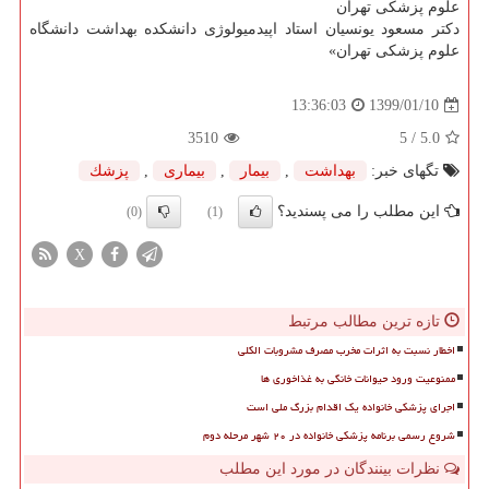
علوم پزشكی تهران
دكتر مسعود یونسیان استاد اپیدمیولوژی دانشكده بهداشت دانشگاه
علوم پزشكی تهران»
1399/01/10
13:36:03
3510
/ 5
5.0
تگهای خبر:
بهداشت
,
بیمار
,
بیماری
,
پزشك
این مطلب را می پسندید؟
(0)
(1)
X
تازه ترین مطالب مرتبط
اخطار نسبت به اثرات مخرب مصرف مشروبات الکلی
ممنوعیت ورود حیوانات خانگی به غذاخوری ها
اجرای پزشکی خانواده یک اقدام بزرگ ملی است
شروع رسمی برنامه پزشکی خانواده در ۲۰ شهر مرحله دوم
نظرات بینندگان در مورد این مطلب