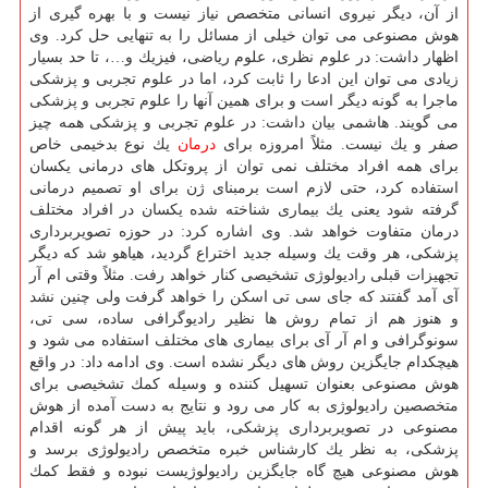
از آن، دیگر نیروی انسانی متخصص نیاز نیست و با بهره گیری از
هوش مصنوعی می توان خیلی از مسائل را به تنهایی حل كرد. وی
اظهار داشت: در علوم نظری، علوم ریاضی، فیزیك و…، تا حد بسیار
زیادی می توان این ادعا را ثابت كرد، اما در علوم تجربی و پزشكی
ماجرا به گونه دیگر است و برای همین آنها را علوم تجربی و پزشكی
می گویند. هاشمی بیان داشت: در علوم تجربی و پزشكی همه چیز
صفر و یك نیست. مثلاً امروزه برای
درمان
یك نوع بدخیمی خاص
برای همه افراد مختلف نمی توان از پروتكل های درمانی یكسان
استفاده كرد، حتی لازم است برمبنای ژن برای او تصمیم درمانی
گرفته شود یعنی یك بیماری شناخته شده یكسان در افراد مختلف
درمان متفاوت خواهد شد. وی اشاره كرد: در حوزه تصویربرداری
پزشكی، هر وقت یك وسیله جدید اختراع گردید، هیاهو شد كه دیگر
تجهیزات قبلی رادیولوژی تشخیصی كنار خواهد رفت. مثلاً وقتی ام آر
آی آمد گفتند كه جای سی تی اسكن را خواهد گرفت ولی چنین نشد
و هنوز هم از تمام روش ها نظیر رادیوگرافی ساده، سی تی،
سونوگرافی و ام آر آی برای بیماری های مختلف استفاده می شود و
هیچكدام جایگزین روش های دیگر نشده است. وی ادامه داد: در واقع
هوش مصنوعی بعنوان تسهیل كننده و وسیله كمك تشخیصی برای
متخصصین رادیولوژی به كار می رود و نتایج به دست آمده از هوش
مصنوعی در تصویربرداری پزشكی، باید پیش از هر گونه اقدام
پزشكی، به نظر یك كارشناس خبره متخصص رادیولوژی برسد و
هوش مصنوعی هیچ گاه جایگزین رادیولوژیست نبوده و فقط كمك