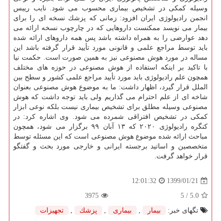
وسیله كمكی در تشخیص بیماری محسوب می شود. نایب رییس
انجمن رادیولوژی ایران افزود: زمانی كه پزشك نسخه ای را برای
بیمار می نویسد ممكنست داروهایی كه در چارچوب نسخه ارائه می
دهد عوارضی را به همراه داشته باشد پس همه داروهای ارائه شده
باید توسط مراجع علمی و قانونی مورد تأیید قرار گرفته باشد این
مساله در مورد هوش مصنوعی نیز به همین صورت است. حكمت نیا
با تاكید بر اینكه استفاده از هوش مصنوعی در حوزه های مختلف
همچون علم رادیولوژی باید مورد تأیید مراجع علمی كشور و سطح بین
الملل قرار گیرد، اظهار داشت: ما به موضوع هوش مصنوعی بعنوان
شاخه ای از علم احترام می گذاریم ولی باید توجه داشت كه هوش
مصنوعی وسیله مطلق برای تشخیص بیماری نیست بلكه نوعی ابزار
كمكی در تشخیص افتراقی شمرده می شود. وی اشاره كرد: در
كنگره رادیولوژی ۲۰۲۰ كه ۱۳ آبان ۹۹ برگزار می شود، همچون
مباحث ارائه شده موضوع هوش مصنوعی است كه این مسئله توسط
متخصصین و اساتید برجسته ایرانی و خارجی مورد بحث و گفتگو
قرار خواهد گرفت.
1399/01/21
12:01:32
3975
/ 5
5.0
تگهای خبر:
بیمار
,
بیماری
,
پزشك
,
تجهیزات