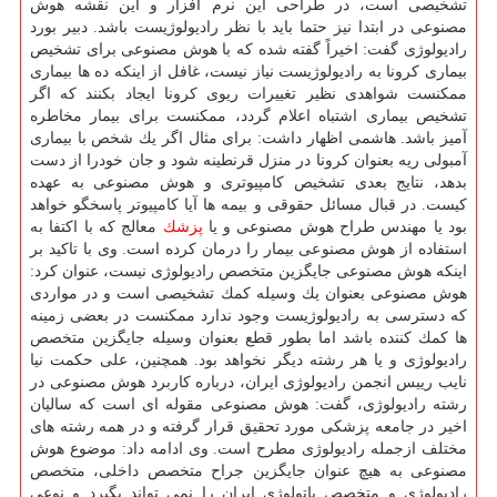
تشخیصی است، در طراحی این نرم افزار و این نقشه هوش
مصنوعی در ابتدا نیز حتما باید با نظر رادیولوژیست باشد. دبیر بورد
رادیولوژی گفت: اخیراً گفته شده كه با هوش مصنوعی برای تشخیص
بیماری كرونا به رادیولوژیست نیاز نیست، غافل از اینكه ده ها بیماری
ممكنست شواهدی نظیر تغییرات ریوی كرونا ایجاد بكنند كه اگر
تشخیص بیماری اشتباه اعلام گردد، ممكنست برای بیمار مخاطره
آمیز باشد. هاشمی اظهار داشت: برای مثال اگر یك شخص با بیماری
آمبولی ریه بعنوان كرونا در منزل قرنطینه شود و جان خودرا از دست
بدهد، نتایج بعدی تشخیص كامپیوتری و هوش مصنوعی به عهده
كیست. در قبال مسائل حقوقی و بیمه ها آیا كامپیوتر پاسخگو خواهد
بود یا مهندس طراح هوش مصنوعی و یا
پزشك
معالج كه با اكتفا به
استفاده از هوش مصنوعی بیمار را درمان كرده است. وی با تاكید بر
اینكه هوش مصنوعی جایگزین متخصص رادیولوژی نیست، عنوان كرد:
هوش مصنوعی بعنوان یك وسیله كمك تشخیصی است و در مواردی
كه دسترسی به رادیولوژیست وجود ندارد ممكنست در بعضی زمینه
ها كمك كننده باشد اما بطور قطع بعنوان وسیله جایگزین متخصص
رادیولوژی و یا هر رشته دیگر نخواهد بود. همچنین، علی حكمت نیا
نایب رییس انجمن رادیولوژی ایران، درباره كاربرد هوش مصنوعی در
رشته رادیولوژی، گفت: هوش مصنوعی مقوله ای است كه سالیان
اخیر در جامعه پزشكی مورد تحقیق قرار گرفته و در همه رشته های
مختلف ازجمله رادیولوژی مطرح است. وی ادامه داد: موضوع هوش
مصنوعی به هیچ عنوان جایگزین جراح متخصص داخلی، متخصص
رادیولوژی و متخصص پاتولوژی ایران را نمی تواند بگیرد و نوعی