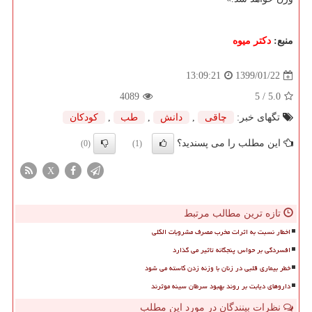
منبع:
دكتر میوه
1399/01/22
13:09:21
4089
/ 5
5.0
تگهای خبر:
چاقی
,
دانش
,
طب
,
كودكان
این مطلب را می پسندید؟
(0)
(1)
X
تازه ترین مطالب مرتبط
اخطار نسبت به اثرات مخرب مصرف مشروبات الکلی
افسردگی بر حواس پنجگانه تاثیر می گذارد
خطر بیماری قلبی در زنان با وزنه زدن کاسته می شود
داروهای دیابت بر روند بهبود سرطان سینه موثرند
نظرات بینندگان در مورد این مطلب