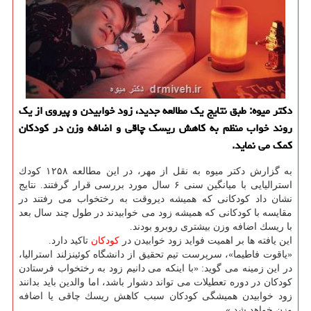
دكتر میوه: طبق نتایج یك مطالعه جدید، زود خوابیدن و پیروی از یك
روند خواب منظم به كاهش ریسك چاقی و اضافه وزن در كودكان
كمك می نماید.
به گزارش دكتر میوه به نقل از مهر، در این مطالعه ۱۲۵۸ كودك
استرالیایی با میانگین سنی ۶ سال مورد بررسی قرار گرفتند. نتایج
نشان داد كودكانی كه همیشه دیروقت به رختخواب می رفتند در
مقایسه با كودكانی كه همیشه زود می خوابیدند در طول چند سال بعد
با ریسك اضافه وزن بیشتری روبرو بودند.
این یافته ها بر اهمیت فواید زود خوابیدن در
كودكان
تاكید دارد.
«یاقوت فاطیما»، سرپرست تیم تحقیق از دانشگاه كوئینزلند استرالیا،
در این زمینه می گوید: «با اینكه می دانیم زود به رختخواب فرستادن
كودكان در دوره تعطیلات می تواند دشوار باشد، اما والدین باید بدانند
زود خوابیدن همیشگی كودكان سبب كاهش ریسك چاقی یا اضافه
وزن خواهد شد.»