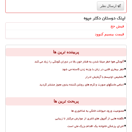
ارسال نظر
لینک دوستان دكتر میوه
فیش حج
قیمت بیسیم کنوود
پربیننده ترین ها
آلودگی هوا خطر مبتلا شدن به فشار خون بالا در دوران کودکی را زیاد می کند
خطر بیماری قلبی در زنان با وزنه زدن کاسته می شود
تشخیص اوتیسم با آزمایش ادرار
اسامی ماسکهای صورت و کرم های روشن کننده بدون مجوز منتشر گردید
پربحث ترین ها
ممنوعیت ورود حیوانات خانگی به غذاخوری ها
ناگفته هایی از آمپول های لاغری از عوارض مرگبار تا زیبایی
اجرای پزشکی خانواده یک اقدام بزرگ ملی است