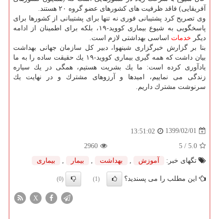
آفریقایی) فاقد ظرفیت های كشورهای عضو گروه ۲۰ هستند.
وی تصریح كرد پشتیبانی فوری نه تنها برای پشتیبانی از كشورها برای
پاسخگویی به شیوع بیماری كووید-۱۹، بلكه برای اطمینان از ادامه
دیگر
خدمات
اساسی بهداشتی لازم است.
بنا بر گزارش خبرگزاری شینهوا، دبیر كل سازمان جهانی بهداشت
بیان داشت كه همه گیری بیماری كووید-۱۹ یك حقیقت ساده را به ما
یادآوری كرده است: ما یك بشریت هستیم، همگی در یك سیاره
زندگی می نماییم، امیدها و آرزوهای مشترك و در نهایت یك
سرنوشت مشترك داریم.
1399/02/01
13:51:02
2960
/ 5
5.0
تگهای خبر:
آموزش
,
بهداشت
,
بیمار
,
بیماری
این مطلب را می پسندید؟
(0)
(1)
X