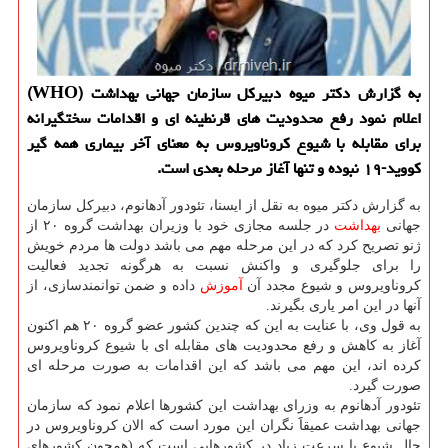
به گزارش دكتر میوه دبیركل سازمان جهانی بهداشت (WHO)
اعلام نمود رفع محدودیت های قرنطینه ای و اقدامات سختگیرانه
برای مقابله با شیوع كروناویروس به معنای آخر بیماری همه گیر
كووید-۱۹ نبوده و تنها آغاز مرحله بعدی است.
به گزارش دكتر میوه به نقل از ایسنا، تئودور آدهانوم، دبیركل سازمان
جهانی
بهداشت
در جلسه مجازی خود با وزیران بهداشت گروه ۲۰ از
ژنو تصریح كرد كه در این مرحله مهم می باشد دولت ها مردم خویش
را برای جلوگیری و واكنش نسبت به هرگونه تجدید فعالیت
كروناویروس و شیوع مجدد آن
آموزش
داده و ضمن توانمندسازی، از
آنها در این امر یاری بگیرند.
به قول وی، با عنایت به این كه چندین كشور عضو گروه ۲۰ هم اكنون
آغاز به كاهش و رفع محدودیت های مقابله ای با شیوع كروناویروس
كرده اند، این مهم می باشد كه این اقدامات به صورت مرحله ای
صورت گیرد.
تئودور آدهانوم به وزرای بهداشت این كشورها اعلام نمود كه سازمان
جهانی بهداشت عمیقاََ نگران این مورد است كه الان كروناویروس در
حال شیوع با سرعت زیاد در كشورهایی است كه (همچون كشورهای