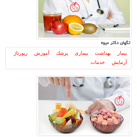
تگهای دكتر میوه
بیمار
بهداشت
بیماری
پزشك
آموزش
رپورتاژ
آزمایش
خدمات