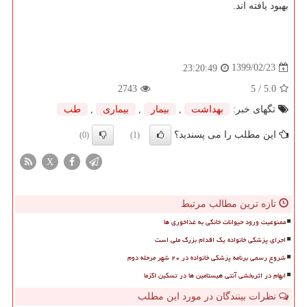
بهبود یافته اند.
1399/02/23
23:20:49
2743
/ 5
5.0
تگهای خبر:
بهداشت
,
بیمار
,
بیماری
,
طب
این مطلب را می پسندید؟
(0)
(1)
X
تازه ترین مطالب مرتبط
ممنوعیت ورود حیوانات خانگی به غذاخوری ها
اجرای پزشکی خانواده یک اقدام بزرگ ملی است
شروع رسمی برنامه پزشکی خانواده در ۲۰ شهر مرحله دوم
ابهام در اثربخشی آنتی هیستامین ها در تسکین اگزما
نظرات بینندگان در مورد این مطلب