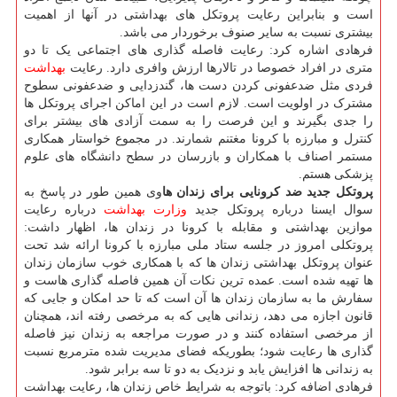
است و بنابراین رعایت پروتکل های بهداشتی در آنها از اهمیت
بیشتری نسبت به سایر صنوف برخوردار می باشد.
فرهادی اشاره کرد: رعایت فاصله گذاری های اجتماعی یک تا دو
متری در افراد خصوصا در تالارها ارزش وافری دارد. رعایت
بهداشت
فردی مثل ضدعفونی کردن دست ها، گندزدایی و ضدعفونی سطوح
مشترک در اولویت است. لازم است در این اماکن اجرای پروتکل ها
را جدی بگیرند و این فرصت را به سمت آزادی های بیشتر برای
کنترل و مبارزه با کرونا مغتنم شمارند. در مجموع خواستار همکاری
مستمر اصناف با همکاران و بازرسان در سطح دانشگاه های علوم
پزشکی هستم.
پروتکل جدید ضد کرونایی برای زندان ها
وی همین طور در پاسخ به
سوال ایسنا درباره پروتکل جدید
وزارت بهداشت
درباره رعایت
موازین بهداشتی و مقابله با کرونا در زندان ها، اظهار داشت:
پروتکلی امروز در جلسه ستاد ملی مبارزه با کرونا ارائه شد تحت
عنوان پروتکل بهداشتی زندان ها که با همکاری خوب سازمان زندان
ها تهیه شده است. عمده ترین نکات آن همین فاصله گذاری هاست و
سفارش ما به سازمان زندان ها آن است که تا حد امکان و جایی که
قانون اجازه می دهد، زندانی هایی که به مرخصی رفته اند، همچنان
از مرخصی استفاده کنند و در صورت مراجعه به زندان نیز فاصله
گذاری ها رعایت شود؛ بطوریکه فضای مدیریت شده مترمربع نسبت
به زندانی ها افزایش یابد و نزدیک به دو تا سه برابر شود.
فرهادی اضافه کرد: باتوجه به شرایط خاص زندان ها، رعایت بهداشت