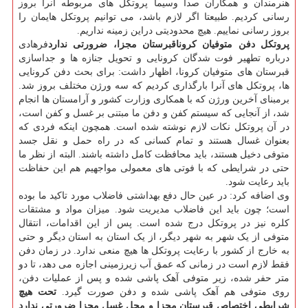
هنرمندان و همکاران صدا وسیما پروتکل های مربوطه آنرا بروز
رسانی کردیم. طبیعتا اگر لازم باشد، می توانیم پروتکل هایمان را
بروز رسانی نماییم. هیچ محدودیتی دراین زمینه نداریم.
پروتکل دفن متوفیان کرونا
قبرستان مجزا، ضرورتی ندارد
فرهادی
درباره تطهیر فوت شدگان کرونایی و تحویل جنازه ها و جداسازی
قبرستان های متوفیان کرونا، اظهار داشت: برای بحث دفن کرونایی
ها، پروتکل های آنرا بارگذاری کردیم که سه ورژن مختلف بروز شد.
برمبنای آخرین ورژن که با همکاری وزارت کشور و آرامستان ها انجام
شد، از آنجایی که سیستم کفن و دفن ما مبتنی بر غسل و کفن است،
در آن پروتکل نکات لازم نوشته شده است. همچون اینکه فردی که
بعنوان غسال هستند و تمام کسانی که در راه حمل و نقل جسد
متوفی دخیل هستند، باید محافظت کامل داشته باشند. البته از نظر ما
حتی در شرایطی که با فوتی های معمولی مواجهیم هم این حفاظت
باید رعایت شود.
وی اضافه کرد: در عین حال دفع بهداشتی فاضلاب مورد تاکید ما بوده
است؛ چون باید این فاضلاب مدیریت شود. میزان مواد و مشتقات
کلره نیز در پروتکل درج شده است. پس از این اقدامات، انتقال
متوفی از یک شهر به شهر دیگر، از یک استان به استان دیگر و حتی
به خارج از کشور با رعایت پروتکل ها هیچ منعی ندارد. در زمان دفن
فقط لازم است در زمانی که عمق آب زیرزمینی اجازه می دهد، تا دو
متر حفر شده، زیر متوفی آهک پاشی شده و پس از عملیات دفن،
روی متوفی هم آهک پاشی شده و دفن صورت گیرد.
تحت هیچ
شرایطی اختصاص قبرستان مجزا و محل غسل مجزا ضرورتی ندارد