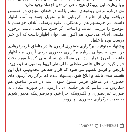
و با رعایت این پروتکل هیچ منعی در دفن اجساد وجود ندارد.
وی درباره برخی ویدئوهای انتشار یافته در فضای مجازی در خصوص
دریافت پول از خانواده کرونایی ها و تحویل جسد به آنها، اظهار
داشت: در خرمشهر هم از همکاران علوم پزشکی آبادان خواستیم تا
موضوع را بررسی نمایند و اساسا اگر چنین شرایطی باشد، برخورد
مقتضی انجام می شود. هم اکنون نمی توان اظهار داشت که این خبر
درست بوده یا غلط.
پیشنهاد ممنوعیت برگزاری حضوری آزمون ها در مناطق قرمز
فرهادی
در پاسخ به سوالی درباره برگزاری حضوری برخی آزمون ها، اظهار
داشت: امروز قرار بود این مساله در ستاد ملی کرونا مورد بحث
قرار گیرد.
در حال حاضر مناطق ما از نظر کرونا به سبز، سفید، زرد،
نارنجی و قرمز تقسیم می شود که قرار شد هر محدودیتی ذیل این
تقسیم بندی باشد و ابلاغ شود.
پیشنهاد شده که برگزاری آزمون های
حضوری در مناطق قرمز ممنوع شود. البته در سایر مناطق هم
سفارش می نماییم که هر جلسه ای یا آزمونی در صورت امکان، به
صورت غیرحضوری و الکترونیک اجرا شود و درصورتیکه مجبور شویم
به سمت برگزاری حضوری آنها رویم.
1399/03/31
15:00:33