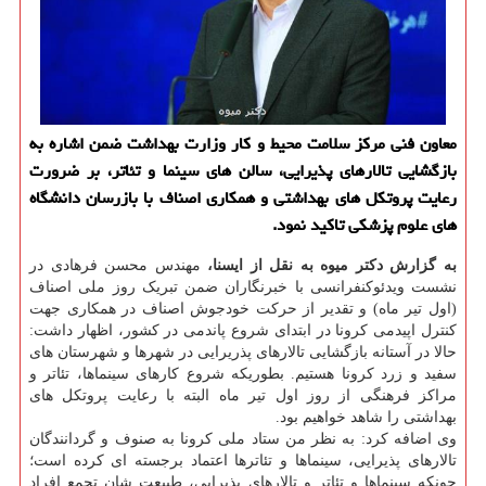
معاون فنی مركز سلامت محیط و كار وزارت بهداشت ضمن اشاره به
بازگشایی تالارهای پذیرایی، سالن های سینما و تئاتر، بر ضرورت
رعایت پروتكل های بهداشتی و همكاری اصناف با بازرسان دانشگاه
های علوم پزشكی تاكید نمود.
به گزارش دکتر میوه به نقل از ایسنا،
مهندس محسن فرهادی در
نشست ویدئوکنفرانسی با خبرنگاران ضمن تبریک روز ملی اصناف
(اول تیر ماه) و تقدیر از حرکت خودجوش اصناف در همکاری جهت
کنترل اپیدمی کرونا در ابتدای شروع پاندمی در کشور، اظهار داشت:
حالا در آستانه بازگشایی تالارهای پذریرایی در شهرها و شهرستان های
سفید و زرد کرونا هستیم. بطوریکه شروع کارهای سینماها، تئاتر و
مراکز فرهنگی از روز اول تیر ماه البته با رعایت پروتکل های
بهداشتی را شاهد خواهیم بود.
وی اضافه کرد: به نظر من ستاد ملی کرونا به صنوف و گردانندگان
تالارهای پذیرایی، سینماها و تئاترها اعتماد برجسته ای کرده است؛
چونکه سینماها و تئاتر و تالارهای پذیرایی، طبیعت شان تجمع افراد