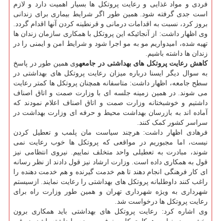
فردی و مواد غذایی و رعایت پروتکل ها بسیار اهمیت دارد و لازم
است جدی گرفته شود. همین طور اگر شرایط بیماری برای زندانی
بروز کرد، نسبت به اقدامات درمانی و قرنطینه کردن آنها اقدام گردد.
وی اظهار داشت: از آنجائیکه این پروتکل با همکاری سازمان زندان ها
تهیه شده، امیدواریم مو به مو اجرا شود و شرایط امن و ایمنی را در
زندان ها داشته باشیم.
کاهش رعایت پروتکل های بهداشتی در جامعه
وی همین طور در پاسخ
به سوال دیگر ایسنا درباره میزان رعایت پروتکل های بهداشتی در
سطح جامعه، اظهار داشت: متاسفانه همچنان پروتکل ها کمتر رعایت
می شوند. در همین زمینه جلسه ای با وزارت صمت و اتاق اصناف
داشتیم و خوشبختانه وزارت صمت و اتاق اصناف اعلام نمودند که
آماده اند به بازرسان بهداشت محیط و حرفه ای وزارت بهداشت در
سراسر کشور کمک کنند.
فرهادی اظهار داشت: هرچند سیاست مان پلمب و تعطیل کردن
نیست، اما مجبوریم در مواقعی که پروتکل ها خوب رعایت نمی
شوند، مبادرت به تعطیلی واحد متخلف نماییم. نیروی انتظامی نیز
قول به همکاری داده است. وزارت ارشاد نیز قول دادند از نظر رسانه
ای کار فرهنگی انجام دهند تا هم خدمت گیرنده و هم خدمت دهنده را
راغب کنند داوطلبانه پروتکل های بهداشتی را رعایت نمایند. ازسیستم
شهرداری به ویژه شهرداری تهران و همین طور وزارت راه برای
رعایت پروتکل ها درخواست شد.
وی اشاره کرد: رعایت پروتکل های بهداشتی باید همکاری برون