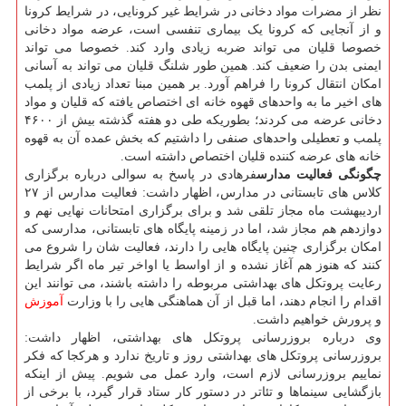
نظر از مضرات مواد دخانی در شرایط غیر کرونایی، در شرایط کرونا
و از آنجایی که کرونا یک بیماری تنفسی است، عرضه مواد دخانی
خصوصا قلیان می تواند ضربه زیادی وارد کند. خصوصا می تواند
ایمنی بدن را ضعیف کند. همین طور شلنگ قلیان می تواند به آسانی
امکان انتقال کرونا را فراهم آورد. بر همین مبنا تعداد زیادی از پلمب
های اخیر ما به واحدهای قهوه خانه ای اختصاص یافته که قلیان و مواد
دخانی عرضه می کردند؛ بطوریکه طی دو هفته گذشته بیش از ۴۶۰۰
پلمب و تعطیلی واحدهای صنفی را داشتیم که بخش عمده آن به قهوه
خانه های عرضه کننده قلیان اختصاص داشته است.
چگونگی فعالیت مدارس
فرهادی در پاسخ به سوالی درباره برگزاری
کلاس های تابستانی در مدارس، اظهار داشت: فعالیت مدارس از ۲۷
اردیبهشت ماه مجاز تلقی شد و برای برگزاری امتحانات نهایی نهم و
دوازدهم هم مجاز شد، اما در زمینه پایگاه های تابستانی، مدارسی که
امکان برگزاری چنین پایگاه هایی را دارند، فعالیت شان را شروع می
کنند که هنوز هم آغاز نشده و از اواسط یا اواخر تیر ماه اگر شرایط
رعایت پروتکل های بهداشتی مربوطه را داشته باشند، می توانند این
اقدام را انجام دهند، اما قبل از آن هماهنگی هایی را با وزارت
آموزش
و پرورش خواهیم داشت.
وی درباره بروزرسانی پروتکل های بهداشتی، اظهار داشت:
بروزرسانی پروتکل های بهداشتی روز و تاریخ ندارد و هرکجا که فکر
نماییم بروزرسانی لازم است، وارد عمل می شویم. پیش از اینکه
بازگشایی سینماها و تئاتر در دستور کار ستاد قرار گیرد، با برخی از