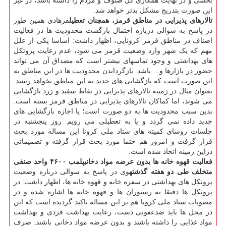
بخشی و در نهایت همکاری کل صنوف و مردم را داشته باشد، در غیر
این صورت بتدریج مشکل بدتر خواهد شد.
تالارهای پذیرایی در مناطق قرمز، همچنان تعطیل
فرهادی همین طور
در پاسخ به سوالی درباره احتمال بازگشت محدودیت ها در فعالیت
اصناف در مناطق قرمز کرونایی، اظهار داشت: اساسا یکی از علل
مهم که یک شهر وارد وضعیت قرمز می شود، عدم رعایت پروتکل
های بهداشتی و وجود تماسهای بیشتر است که مصداق آن می تواند
حضور در بازارها و... باشد. بازگرداندن محدودیت ها در این مناطق به
این صورت است که بازگشایی های جدید به این مناطق نخواهد رسید.
بعنوان مثال در زمینه تالارهای پذیرایی در نقاط سفید و زرد بازگشایی
می شوند، اما کماکان تالارهای پذیرایی در مناطق قرمز بسته است.
بدین سبب محدودیت ها به دو صورت است؛ یا اجازه بازگشایی های
جدید داده نمی گردد و یا به تعطیلی می رویم. روز پنجشنبه در
جلسات روسای کمیته های ستاد ملی کرونا این مساله مورد بحث
قرار گرفت و امروز هم حتما مورد بحث قرار گرفته و تصمیماتی
دراین زمینه اتخاذ شده است.
فعالیت قهوه خانه ها بدون عرضه مواد دخانی
پلمب ۴۶۰۰ واحد صنفی
متخلف طی دو هفته گذشته
وی در پاسخ به سوالی درباره وضعیت
پروتکل های بهداشتی در سفره خانه و قهوه خانه ها، اظهار داشت: در
پروتکل ها دقیقا به رستوران ها و قهوه خانه ها اشاره شده و در
مصوبات ستاد ملی کرونا هم بر این مساله تاکید گردیده است که این
در محل ها باید ضدعفونی دست، رعایت بهداشت فردی و بهداشت
مواد غذایی را داشته باشند و بدون عرضه مواد دخانی باشند. صرف