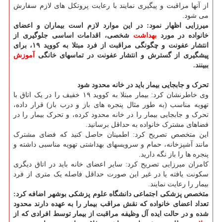
از آنها مراقبت و پیگیری نمایند با رعایت پروتکل های لازم سفارش
می شود.
میرزایی اظهار نمود: در این موارد لازم است بیماران و اعضای
خانواده در مورد
بهداشت
شخصی، اقدامات اساسی جلوگیری از
انتشار عفونت و چگونگی مراقبت از فرد مبتلا به کووید ۱۹، برای
پیشگیری از گسترش و انتشار عفونت در تماسهای خانگی
آموزش
ببینند.
تحرک و جابجایی بیمار باید در خانه محدود شود
وی خاطرنشان کرد: بیمار مبتلا به کووید ۱۹ خفیف را در یک اتاق با
تهویه مناسب (به طور مثال پنجره های باز و درب باز) قرار داده،
تحرک و جابجایی بیمار را در خانه محدود کرده، و تحرک بیمار را در
فضاهای مشترک خانواده به حداقل برسانید.
این متخصص تصریح کرد: اطمینان حاصل کنید که فضای مشترک
مانند آشپزخانه، حمام و سرویسهای بهداشتی تهویه مناسبی داشته و
پنجره ها را باز نگه دارید.
کامران میرزایی تصریح کرد: سایر اعضای خانه باید در اتاق دیگری
سکونت یافته یا در غیر این صورت حداقل فاصله یک متری از فرد
بیمار را رعایت نمایند.
متخصص پزشکی اجتماعی دانشگاه علوم پزشکی بوشهر اضافه کرد:
تعداد اعضای خانواده که نقش مراقب بیمار را به عهده دارند محدود
شده و در حالت ایده آل وظیفه مراقبت از بیمار توسط افرادی که از