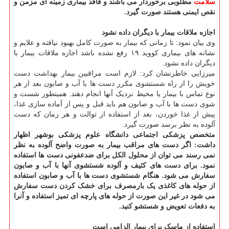
سلامت
مطلوبی برخوردار می باشند و فاقد بیماری زمینه ای مزمن و
نقص ایمنی هستند صورت گیرد.
اجازه ملاقات بیمار با دیگران داده نشود
وی بیان نمود: تا زمانی که بیمار به صورت کامل بهبود نیافته و علایم و
نشانه های بیماری کووید ۱۹ رفع نشده باشد اجازه ملاقات بیمار با
دیگران داده نشود.
میرزایی خاطرنشان کرد: لازم است مراقبین بیمار بهداشت دست
خویش را از راه شستشوی مکرر دست ها با آب و صابون بعد از هر
نوع تماس با بیمار یا محیط نزدیک آنها انجام دهند. همینطور شست و
شوی دست ها با آب و صابون هم باید قبل و پس از آماده سازی غذا،
پیش از غذا خوردن، بعد از استفاده از توالت و هر زمان که دست
آلوده به نظر برسد صورت گیرد.
متخصص پزشکی اجتماعی دانشگاه علوم پزشکی بوشهر اظهار
داشت: اگر دست های مراقب بیمار به صورت واضح آلوده به نظر
نمی رسند می توان از محلول الکل برای ضدعفونی دست ها استفاده
نمود. برای دست های کثیف و آلوده شستشوی آنها با آب و صابون
سفارش می شود. هنگام شستشوی دست ها با آب و صابون استفاده
از حوله های کاغذی یک بارمصرف برای خشک کردن دست سفارش
می شود در غیر این صورت از حوله های پارچه ای تمیز استفاده و آنرا
به دفعات تعویض و شستشو کنید.
استفاده از ماسک برای بیمار الزامی است