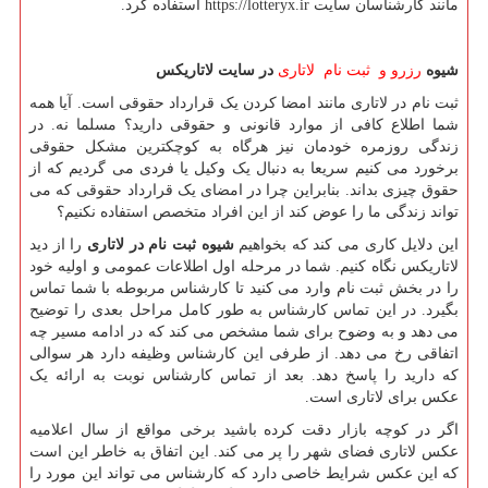
مانند کارشناسان سایت
https://lotteryx.ir
استفاده کرد.
شیوه
رزرو و ثبت نام لاتاری
در سایت لاتاریکس
ثبت نام در لاتاری مانند امضا کردن یک قرارداد حقوقی است. آیا همه
شما اطلاع کافی از موارد قانونی و حقوقی دارید؟ مسلما نه. در
زندگی روزمره خودمان نیز هرگاه به کوچکترین مشکل حقوقی
برخورد می کنیم سریعا به دنبال یک وکیل یا فردی می گردیم که از
حقوق چیزی بداند. بنابراین چرا در امضای یک قرارداد حقوقی که می
تواند زندگی ما را عوض کند از این افراد متخصص استفاده نکنیم؟
این دلایل کاری می کند که بخواهیم
شیوه ثبت نام در لاتاری
را از دید
لاتاریکس نگاه کنیم. شما در مرحله اول اطلاعات عمومی و اولیه خود
را در بخش ثبت نام وارد می کنید تا کارشناس مربوطه با شما تماس
بگیرد. در این تماس کارشناس به طور کامل مراحل بعدی را توضیح
می دهد و به وضوح برای شما مشخص می کند که در ادامه مسیر چه
اتفاقی رخ می دهد. از طرفی این کارشناس وظیفه دارد هر سوالی
که دارید را پاسخ دهد. بعد از تماس کارشناس نوبت به ارائه یک
عکس برای لاتاری است.
اگر در کوچه بازار دقت کرده باشید برخی مواقع از سال اعلامیه
عکس لاتاری فضای شهر را پر می کند. این اتفاق به خاطر این است
که این عکس شرایط خاصی دارد که کارشناس می تواند این مورد را