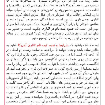
معنی پیدا می کند. از این رو افراد بسیاری به مهاجرت به آن جا
ترغیب می شوند. آمریکا با وجود سخت گیری هایی که در ارائه ویزا و
اقامت به خصوص به شهروندان کشورهای خاورمیانه و آسیای میانه
دارد، امکانی جالب برای سودآوری از اقبال مردم ایجاد کرده است.
لاتاری نوعی بازی شانس است شما امکان حضور در آن را دارید و
شانس خودتان را برای گرفتن ویزای آمریکا محک می زنید. اما سوال
مهم این است که
شیوه ثبت نام در لاتاری
چگونه است و چطور می
توان در این بازی شانس پرهیجان شرکت کرد؟ امروز در این مقاله
می خواهیم در این باره به شکل کامل توضیح دهیم
توجه داشته باشید که
شرایط و نحوه ثبت نام لاتاری آمریکا
شاید به
ظاهر ساده باشد و شما بتوانید با مراجعه به سایت رسمی و اصلی در
آن ثبت نام کنید. اما در این بین چند اشکال وجود دارد. اول این که
فرم پیش روی شما به زبان انگلیسی می باشد و اگر شما زبان
انگلیسی خوبی نداشته باشید یا تنها به شکل عمومی این زبان را می
دانید مسلما از پس پاسخ گویی به سوالات این فرم بر نخواهید آمد. از
طرفی دیگر آن چیزی که در
شیوه ثبت نام در لاتاری
مهم است نحوه
وارد کردن اطلاعات است. همانطور که می دایند آمریکا از کشورهای
قدرتمند در حوزه سرویس های اطلاعاتی است. اگر ناخواسته کلمه یا
جمله ای را استفاده کنید که سرویس های اطلاعاتی آمریکا را به جنب
و جوش می اندازد و باعث شود به شما شک کنند. حتی در صورت
برنده شده لاتاری نیز امکان دریافت ویزا نخواهید داشت. از این رو به
نظر می آید راه منطقی این است که برای ثبت نام از افراد متخصص