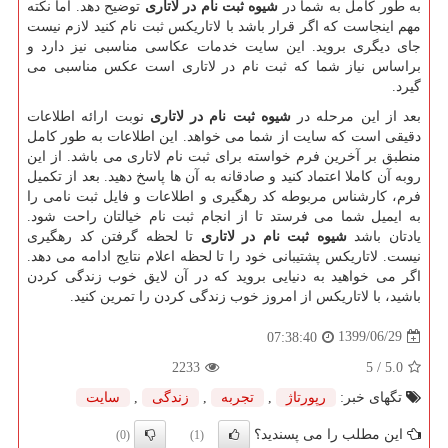
به طور کامل به شما در
شیوه ثبت نام در لاتاری
توضیح دهد. اما نکته
مهم اینجاست که اگر قرار باشد با لاتاریکس ثبت نام کنید لازم نیست
جای دیگری بروید. این سایت خدمات عکاسی مناسبی نیز دارد و
براساس نیاز شما که ثبت نام در لاتاری است عکس مناسبی می
گیرد.
بعد از این مرحله در
شیوه ثبت نام در لاتاری
نوبت ارائه اطلاعات
دقیقی است که سایت از شما می خواهد. این اطلاعات به طور کامل
منطبق بر آخرین فرم خواسته برای ثبت نام لاتاری می باشد. از این
روبه آن کاملا اعتماد کنید و صادقانه به آن ها پاسخ دهید. بعد از تکمیل
فرم، کارشناس مربوطه کد رهگیری و اطلاعات و فایل ثبت نامی را
به ایمیل شما می فرستد تا از انجام ثبت نام خیالتان راحت شود.
یادتان باشد
شیوه ثبت نام در لاتاری
تا لحظه گرفتن کد رهگیری
نیست. لاتاریکس پشتیبانی خود را تا لحظه اعلام نتایج ادامه می دهد.
اگر می خواهید به دنیایی بروید که در آن لایق خوب زندگی کردن
باشید، با لاتاریکس از امروز خوب زندگی کردن را تمرین کنید.
1399/06/29
07:38:40
2233
/ 5
5.0
تگهای خبر:
رپورتاژ
,
تجربه
,
زندگی
,
سایت
این مطلب را می پسندید؟
(0)
(1)