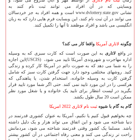
زمان
ثبت نام لاتاری
از اواسط مهر و آبان شروع می شود، و
وبسایتی که در آن افراد می توانند ثبت نام کنند به
نشانی
www.dvlottery.state.gov
است و همه افراد به جز خردسالان
می توانند در آن ثبت نام کنند، این وبسایت فرم هایی دارد که به زبان
انگلیسی می باشد و افراد موظفند تا آنها را تکمیل کنند.
چگونه
لاتاری آمریکا
واقعا کار می کند؟
در واقع
لاتاری
به این صورت است که کارت سبزی که به وسیله
اداره مهاجرت و شهروندی آمریکا تایید می شود،
(USCIS)
این اجازه
را به شما می دهد که به صورت دائم در آمریکا کار کرده و زندگی
کنید. روشهای مختلفی وجود دارد جهت گرفتن کارت سبز که شامل
گرفتن کارت به وسیله خانواده، استخدام شدن، یا پناهندگی که
هرکسی را در این مورد تایید نمی کنند. حتی اگر شما مورد تایید قرار
بگیرید در لیست انتظار برای تایید یک خانواده و یا شغل مورد نظر
ممکن است 20 سال طول بکشد.
گام به گام با شیوه
ثبت نام لاتاری 2022 امریکا
چه بخواهیم قبول کنیم یا نکنیم، آمریکا به عنوان کشوری قدرتمند در
دنیا شناخته می شود و این اتفاق می تواند هزار و یک دلیل داشته
باشد. مسلما یک کشور وقتی قدرتمند شناخته می شود، مردمانش
راحت تر زندگی می کنند و معنی رفاه اجتماعی در آن کشور بیشتر