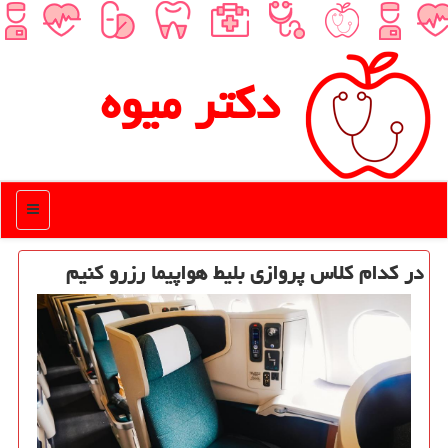
دكتر میوه
منو
در كدام كلاس پروازی بلیط هواپیما رزرو كنیم