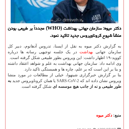
دكتر میوه: سازمان جهانی بهداشت (WHO) مجدداً بر طبیعی بودن
منشأ شیوع كروناویروس جدید تاكید نمود.
به گزارش دکتر میوه به نقل از ایسنا، تدروس آدهانوم، دبیر کل
سازمان جهانی
بهداشت
در یک جلسه توجیهی رسانه ها درباره
کووید-۱۹ اظهار داشت: این ویروس بطور طبیعی شکل گرفته است.
وی ادامه داد: سازمان جهانی بهداشت به علم و شواهد اعتقاد داشته
و بنا بر این است که بر علم، چاره ها و همبستگی تاکید دارد.
بنا بر گزارش خبرگزاری شینهوا، خیلی از مطالعات در مورد منشا
ویروس نشان داده اند که SARS-CoV-2 یا همان کروناویروس جدید
به
طور طبیعی و نه از جانب هیچ موسسه ای
شکل گرفته است.
منبع:
دكتر میوه