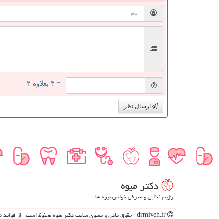
= ۳ بعلاوه ۲
ارسال نظر
دكتر میوه
رژیم غذایی و معرفی خواص میوه ها
drmiveh.ir - حقوق مادی و معنوی سایت دكتر میوه محفوظ است - از فوای