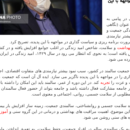
جهه با این
در پیامی به
عنوان (نگاهی
ردگی جمعیت و
تر نیازمندی
رت برنامه ریزی و سیاست گذاری در مواجهه با این پدیده، تصریح کرد.
هداشت
و سلامت، شاخص امید زندگی در اغلب جوامع افزایش یافته و در کشو
رده می شود.
یت سالمند در کشور، سبب نمود بیشتر نیازمندی های متفاوت اقتصادی، اج
ا در مواجهه با این پدیده ناگزیر می سازد. ایده آل آن است که جمعیت ما 
ت و عزت را
تجربه
کند. در این دوره از عمر، سالمند باید این امکان را داشته با
ر جامعه مشارکت فعال داشته باشد و جامعه بتواند از حضور فعال سالمندان 
طح مطلوبی از سلامت جسمی، روانی، اجتماعی و معنوی است.
وزه سلامت جسمی و روانشناختی، سالمندی جمعیت، زمینه ساز افزایش بار بیم
 این موضوع، اهمیت مراقبت های بهداشتی و درمانی در این گروه سنی و
آموز
روه های سنی روشن می شود.
به یک سالمندی سالم در افراد جمعیت، حفظ سلامت، به تعویق انداختن وا