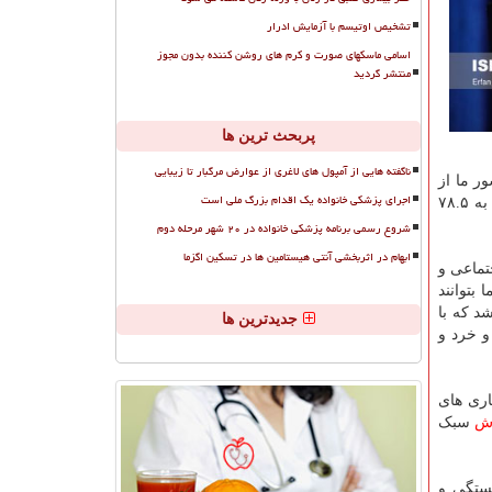
تشخیص اوتیسم با آزمایش ادرار
اسامی ماسکهای صورت و کرم های روشن کننده بدون مجوز
منتشر گردید
پربحث ترین ها
ناگفته هایی از آمپول های لاغری از عوارض مرگبار تا زیبایی
ر ما از
اجرای پزشکی خانواده یک اقدام بزرگ ملی است
رقمی کمتر از ۵۳ سال به رقمی بیشتر از ۷۵ سال افزایش یافته است؛ به نحوی که انتظار می رود در سال ۱۴۲۹، امید زندگی در ایران به ۷۸.۵
شروع رسمی برنامه پزشکی خانواده در ۲۰ شهر مرحله دوم
ابهام در اثربخشی آنتی هیستامین ها در تسکین اگزما
تماعی و
بتوانند
شد که با
جدیدترین ها
و خرد و
اری های
ش
سبک
بستگی و