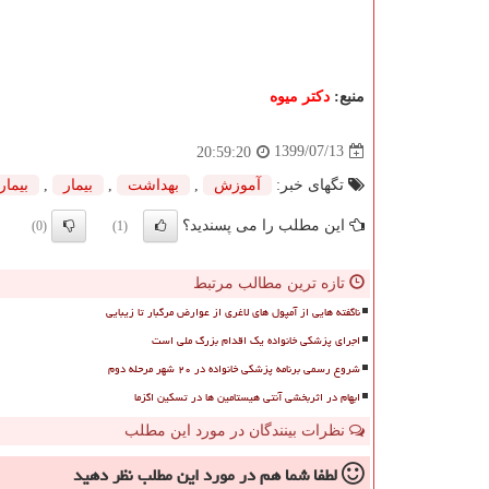
منبع:
دكتر میوه
1399/07/13
20:59:20
تگهای خبر:
آموزش
,
بهداشت
,
بیمار
,
بیمار
این مطلب را می پسندید؟
(0)
(1)
تازه ترین مطالب مرتبط
ناگفته هایی از آمپول های لاغری از عوارض مرگبار تا زیبایی
اجرای پزشکی خانواده یک اقدام بزرگ ملی است
شروع رسمی برنامه پزشکی خانواده در ۲۰ شهر مرحله دوم
ابهام در اثربخشی آنتی هیستامین ها در تسکین اگزما
نظرات بینندگان در مورد این مطلب
لطفا شما هم
در مورد این مطلب
نظر دهید