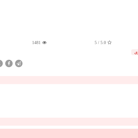
1481
/ 5
5.0
ی
X