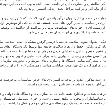
ی سالمندان و مشارکت آنان در جامعه است. البته بدیهی است که این مهم تنه
 تولد آغاز و در کلیه مراحل بعدی زندگی استمرار و تداوم یابد.
وزیر بهداشت در ادامه خاطرنشان کرد: علاوه بر همه این موارد، در ماه های اخیر، جهان درگیر پاندمی کووی
ی در مقایسه با سایر گروه های سنی هستند، تبدیل به یکی از مهمترین اول
رزشمند ای در حوزه های بهداشت، درمان و مراقبت از سالمندان، توسط ه
یه زحمات و فداکاری های این عزیزان قدر دانی می شود.
زشکی، بعنوان متولی سلامت جامعه با درنظر گرفتن مشکلات اصلی سلامت سال
شان کرد: ولیکن، حفظ و ارتقای سلامت جامعه تنها توسط یک دستگاه اتفاق نمی
شور و هم راستایی و عملیاتی کردن همزمان برنامه ها توسط همه دستگاه 
ون تبعیض سنی و رسیدن به بهترین پیامد برای کلیه سنین و تدوین یک چهارچ
با مشارکت تمامی دستگاه ها و سازمان های ذیربط و با محوریت سازمان ب
ا فراهم کردن یک چهارچوب عملیاتی، هدایت و هماهنگی لازم را برای پرداختن
 در سند مذکور، علاوه بر توجه به استراتژی های خاص سالمندان، به فرصت ها
سی آنان به همه خدمات در سرتاسر عمر، توجه شده است.
همراهی، همدلی و همکاری همه جانبه تمامی سازمان ها و دستگاه های دولتی و غی
 سیاستگذاران و مجریان، شاهد عملیاتی شدن و اجرای سند ملی سالمندان و ب
راد جامعه فرصت تجربه یک دوره سالمندی سالم، موفق و فعال را داشته باشند.