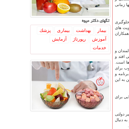
ا زمانی
تگهای دكتر میوه
د ۱۹ شد که کنترل بیماری و جلوگیری
ویت های
بیمار
بهداشت
بیماری
پزشك
مکاران
آموزش
رپورتاژ
آزمایش
خدمات
مندان و
 افتد و
ها است.
وب برای
رنامه و
 به این
یی برای
ر دولتی
ه دنبال