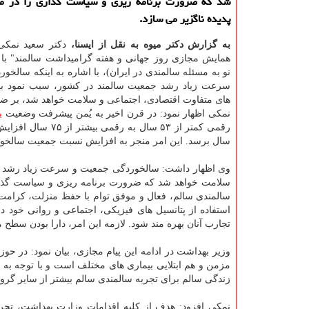
شد كه ضرورت برنامه ریزی و سیاست گذاری را در موا
پدیده ناگزیر می سازد.
به گزارش دکتر میوه به نقل از ایسنا،
دکتر سعید نمکی 
همایش مجازی روز جهانی و هفته گرامیداشت سالمند" با 
نو به مسئله سالمندی در ایران)، با اشاره به اینکه سالخو
سرعت زیاد رشد جمعیت سالمند در کشور، سبب نمود بیش
های متفاوت اقتصادی، اجتماعی و سلامت خواهد شد، بر ضرو
نمکی اظهار نمود: در قرن اخیر به یُمن پیشرفت وضعیت
ب
سال برسد. این امر منجر به افزایش نسبت جمعیت سالخو
وی اظهار داشت: سالخوردگی جمعیت و سرعت زیاد رشد جمع
سلامت خواهد شد که ضرورت برنامه ریزی و سیاست گذاری ر
سالمندی سالم، فعال و موفق توام با حفظ منزلت، کرام
استفاده از پتانسیل های فیزیکی، اجتماعی و روانی خود د
تجارب آنان بهره مند شود. لازمه این امر، دارا بودن س
وزیر بهداشت در ادامه این پیام مجازی، بیان نمود: در ح
مزمن و هم ابتلایی بیماری های مختلف است و با توجه به
زندگی سالم برای تجربه سالمندی سالم بیشتر از سایر گ
نمکی افزود: هدف از کلیه اقدامات وزارت بهداشت، تجر