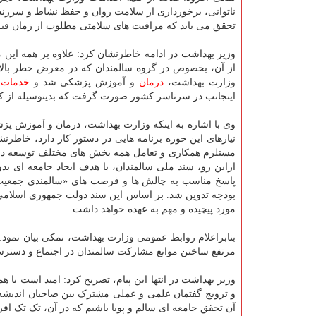
ناتوانی، برخورداری از سلامت روان و حفظ نشاط و سرزندگ
تحقق می یابد که مراقبت های سلامتی مطلوب از زمان قبل از
از آن، بخصوص در گروه سالمندان که در معرض خطر بالاتر
وزارت بهداشت،
درمان
و آموزش پزشکی شد و
خدمات
ا
اینجانب در سرتاسر کشور صورت گرفت که بدینوسیله از کل
وی با اشاره به اینکه وزارت بهداشت، درمان و آموزش پ
نیازهای این حوزه برنامه هایی در دستور کار دارد، خاطرن
مستلزم همکاری و تعامل همه بخش های مختلف توسعه در ک
ازاین رو، سند ملی سالمندان، با هدف ایجاد جامعه ای بد
پاسخ مناسب به چالش ها و فرصت های «سالمندی جمعیت» 
بودجه تدوین شد. بر اساس این سند دولت جمهوری اسلامی ب
مورد پیچیده و مهم به عهده خواهد داشت.
بنابراعلام روابط عمومی وزارت بهداشت، نمکی بیان نمود:
مرتفع ساختن موانع مشارکت سالمندان در اجتماع و دستر
وزیر بهداشت در انتها این پیام، تصریح کرد: امید است با 
و ترویج گفتمان علمی و عملی مشترک بین صاحبان اندیشه،
آن تحقق جامعه ای سالم و پویا باشیم که در آن، تک تک اف