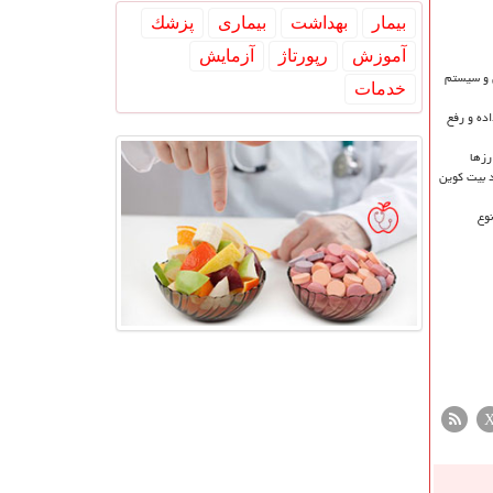
بیمار
بهداشت
بیماری
پزشك
آموزش
رپورتاژ
آزمایش
ل و سیستم
خدمات
ده و رفع
رزها
 بیت کوین
وع