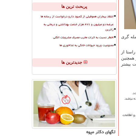
پربحث ترین ها
انتقاد بیماران هموفیلی از کمبود دارو درخواست از رسانه ها
عرضه دو میلیون و ۴۲۶ هزار خدمت بهداشتی و درمانی به
زائرین
اخطار نسبت به اثرات مخرب مصرف مشروبات الکلی
مله گری
ممنوعیت ورود حیوانات خانگی به غذاخوری ها
استا از
 همچنین
جدیدترین ها
ت بیشتر
د.
ه نباشد.
و اطلاعات
تگهای دكتر میوه