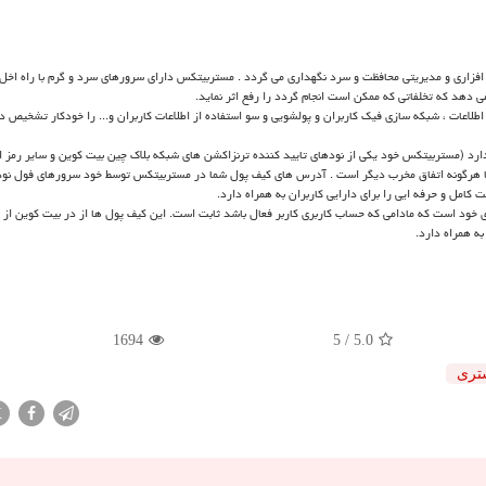
افزاری و مدیریتی محافظت و سرد نگهداری می گردد . مستربیتکس دارای سرورهای سرد و گرم با راه اخ
دهد که تخلفاتی که ممکن است انجام گردد را رفع اثر نماید.
لاعات ، شبکه سازی فیک کاربران و پولشویی و سو استفاده از اطلاعات کاربران و... را خودکار تشخیص دا
ارد (مستربیتکس خود یکی از نودهای تایید کننده ترنزاکشن های شبکه بلاک چین بیت کوین و سایر رمز ا
یا هرگونه اتفاق مخرب دیگر است . آدرس های کیف پول شما در مستربیتکس توسط خود سرورهای فول نود
کامل و حرفه ایی را برای دارایی کاربران به همراه دارد.
 خود است که مادامی که حساب کاربری کاربر فعال باشد ثابت است. این کیف پول ها از در بیت کوین از ن
ه همراه دارد.
1694
/ 5
5.0
تری
X