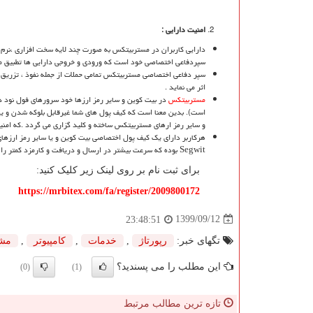
امنیت دارایی :
دارایی کاربران در مستربیتکس به صورت چند لایه سخت افزاری ،نرم 
سپردفاعی اختصاصی خود است که ورودی و خروجی دارایی ها تطبیق می 
سپر دفاعی اختصاصی مستربیتکس تمامی حملات از جمله نفوذ ، تزریق اط
اثر می نماید .
مستربیتکس
در بیت کوین و سایر رمز ارزها خود سرورهای فول نود د
است). بدین معنا است که کیف پول های شما غیرقابل بلوکه شدن و 
و سایر رمز ارهای مستربیتکس ساخته و کلید گزاری می گردد .که امنیت 
هرکاربر دارای یک کیف پول اختصاصی بیت کوین و یا سایر رمز ارزهای
Segwit
بوده که سرعت بیشتر در ارسال و دریافت و کارمزد کمتر را ب
برای ثبت نام بر روی لینک زیر کلیک کنید:
https://mrbitex.com/fa/register/2009800172
1399/09/12
23:48:51
تگهای خبر:
رپورتاژ
,
خدمات
,
كامپیوتر
,
مش
این مطلب را می پسندید؟
(0)
(1)
تازه ترین مطالب مرتبط