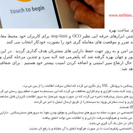
www.mrbitex
ای ساخت بهره
تن ابزارهای حرفه ایی نظیر
OCO
و
stop-limit
برای کاربران خود محیط معا
 خد ضرر و موقعیت های معامله گری خود را بصورت خودکار انتخاب می کنند.
ی امن و به روز جهت حفظ دارایی های مشتریان هدف گذاری گردید . در این ر
ر و جهان بهره گرفته شد که پلتفرمی چند لایه سرد و چندین مرحله کنترل و
ال ارتقاع سپر امنیتی و اضافه کردن امنیت بیشتر خود هستیم . برای شفافی
هد شد:
ربیتکس با پروتکل
SSL
رمز نگاری می گردد که امکان سرقت اطلاعات را از بین می برد.
 چند لایه سخت افزاری و نرم افزاری محافظت می گردد.که این سیستم به صورت منظم بروز رسانی می گرد
ری های بسیار پیشرفته ذخیره می گردد که در صورت ورود غیرمجاز به سرور اطلاعات کاربران قابل مشاهد
ریز و ثبت سفارش ورود به سیستم را از طریق ارسال ایمیل با خبر می گردند.
2
هستند.
 اختصاصی در صورت حمله به سرورهای
مستربیتکس
و موفق بودن نفوذ به سرورهای مستربیتکس ، دارایی 
می باشند و هیچگونه سرقت دارایی و یا اطلاعات نمی تواند اتفاق بیافتد.
دکار در حال بک آپ گیری می باشد.
ختصاصی پلتفرم است تا در صورت هرگونه اتفاق با آن مقابله و یا رفع اثر نمایند.