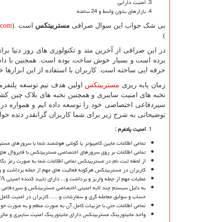
امنیت دارایی
بازارهای بدون واسط و 24 ساعته
بی شک جواب این سوال صرافی
مستربیتکس
است .(
.com
)
در این صرافی از آخرین متد و تکنولوزی های روز دنیا بر
برده است و بسیار خوش ساخت بوده است. همجنین با داش
حرفه ایی ساخته است. کاربران با استفاده از این ابزارها
زمان پایه ریزی
مستربیتکس
اولین هدف تیم توسعه پلتفرم
نخبه های امنیت سایبری و همچنین نخبه های بلاک چین کشو
سپردفاعی اختصاصی خود را توسعه داده ایم و همواره در ح
توضیحاتی به شرح زیر برای شما کاربران گرانقدر دتده خوا
امنیت پلتفرم :
تمامی اطلاعات مابین کامپیوتر یا گوشی هوشمند شما با سرورهای مست
تمامی اطلاعات بر روی سرورهای اختصاصی مستربیتکس با فایروال های
از لحظه ثبت نام در مستربیتکس تمامی اطلاعات شما به صورت رمز نگا
کاربران در مستربیتکس هرگونه فعالیت های مهم از جمله برداشت و وا
عملیات مهم از جمله واریز و برداشت و... دارای تایید کننده امنیتی
FA
به دلیل سیستم چند لایه امنیتی اختصاصی مستربیتکس و سپردفاعی
حساب و سوابق معامله گری و سفارشات و...... کاربران در امنیت کامل 
تمامی اطلاعات حتی با جزییات کامل آن به صورت منظم و به صورت خو
واحد مانیتورینگ مستربیتکس دارای مانیتورینگ امنیت سایبری و مالی ا