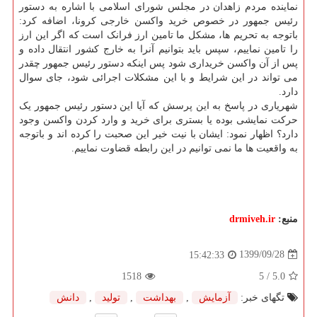
نماینده مردم زاهدان در مجلس شورای اسلامی با اشاره به دستور
رئیس جمهور در خصوص خرید واکسن خارجی کرونا، اضافه کرد:
باتوجه به تحریم ها، مشکل ما تامین ارز فرانک است که اگر این ارز
را تامین نماییم، سپس باید بتوانیم آنرا به خارج کشور انتقال داده و
پس از آن واکسن خریداری شود پس اینکه دستور رئیس جمهور چقدر
می تواند در این شرایط و با این مشکلات اجرائی شود، جای سوال
دارد.
شهریاری در پاسخ به این پرسش که آیا این دستور رئیس جمهور یک
حرکت نمایشی بوده یا بستری برای خرید و وارد کردن واکسن وجود
دارد؟ اظهار نمود: ایشان با نیت خیر این صحبت را کرده اند و باتوجه
به واقعیت ها ما نمی توانیم در این رابطه قضاوت نماییم.
منبع:
drmiveh.ir
1399/09/28
15:42:33
1518
/ 5
5.0
تگهای خبر:
آزمایش
,
بهداشت
,
تولید
,
دانش