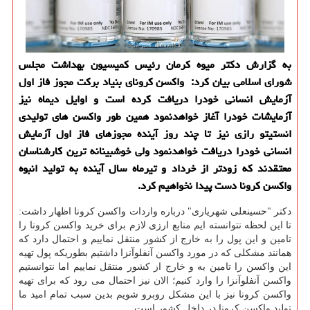
به گزارش دکتر میوه کرمان رئیس کمیسیون بهداشت مجلس
شورای اسلامی بیان کرد: واکسن کرونای بنیاد برکت مجوز فاز اول
آزمایش انسانی خودرا دریافت کرده است و اوایل دیماه نیز
آزمایشات خودرا آغاز خواهدنمود همین طور واکسن های تولیدی
انستیتو رازی نیز تا چند روز آینده مجوزهای فاز اول آزمایش
انسانی خودرا دریافت خواهدنمود ولی خوشبینانه ترین کارشناسان
معتقدند که زودتر از خرداد و تیرماه سال آینده به تولید انبوه
واکسن کرونا دست پیدا نخواهیم کرد.
دکتر "حسینعلی شهریاری" درباره واردات واکسن کرونا اظهار داشت:
تا این لحظه نتوانسته ایم منابع ارزی لازم برای خرید واکسن کرونا را
تامین و این پول را به خارج از کشور منتقل نماییم و احتمال دارد که
همانند مشکلی که در مورد واکسن آنفلوآنزا داشتیم بطوریکه پول تهیه
این واکسن را تامین به و خارج از کشور منتقل نماییم اما نتوانستیم
واکسن آنفلوآنزا را وارد کنیم؛ الان نیز احتمال می رود که برای تهیه
واکسن کرونا نیز با این مشکل روبرو شویم بدین سبب تمام امید ما
تولید واکسن کرونا در داخل کشور است.