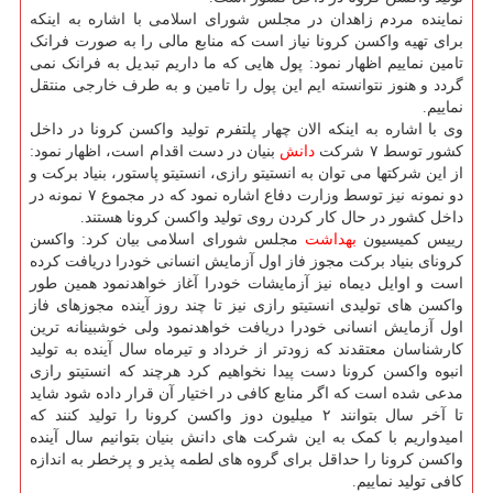
نماینده مردم زاهدان در مجلس شورای اسلامی با اشاره به اینکه
برای تهیه واکسن کرونا نیاز است که منابع مالی را به صورت فرانک
تامین نماییم اظهار نمود: پول هایی که ما داریم تبدیل به فرانک نمی
گردد و هنوز نتوانسته ایم این پول را تامین و به طرف خارجی منتقل
نماییم.
وی با اشاره به اینکه الان چهار پلتفرم تولید واکسن کرونا در داخل
کشور توسط ۷ شرکت
دانش
بنیان در دست اقدام است، اظهار نمود:
از این شرکتها می توان به انستیتو رازی، انستیتو پاستور، بنیاد برکت و
دو نمونه نیز توسط وزارت دفاع اشاره نمود که در مجموع ۷ نمونه در
داخل کشور در حال کار کردن روی تولید واکسن کرونا هستند.
رییس کمیسیون
بهداشت
مجلس شورای اسلامی بیان کرد: واکسن
کرونای بنیاد برکت مجوز فاز اول آزمایش انسانی خودرا دریافت کرده
است و اوایل دیماه نیز آزمایشات خودرا آغاز خواهدنمود همین طور
واکسن های تولیدی انستیتو رازی نیز تا چند روز آینده مجوزهای فاز
اول آزمایش انسانی خودرا دریافت خواهدنمود ولی خوشبینانه ترین
کارشناسان معتقدند که زودتر از خرداد و تیرماه سال آینده به تولید
انبوه واکسن کرونا دست پیدا نخواهیم کرد هرچند که انستیتو رازی
مدعی شده است که اگر منابع کافی در اختیار آن قرار داده شود شاید
تا آخر سال بتوانند ۲ میلیون دوز واکسن کرونا را تولید کنند که
امیدواریم با کمک به این شرکت های دانش بنیان بتوانیم سال آینده
واکسن کرونا را حداقل برای گروه های لطمه پذیر و پرخطر به اندازه
کافی تولید نماییم.