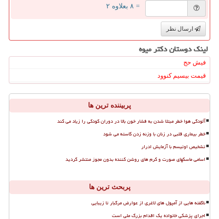
= ۸ بعلاوه ۲
ارسال نظر
لینک دوستان دكتر میوه
فیش حج
قیمت بیسیم کنوود
پربیننده ترین ها
آلودگی هوا خطر مبتلا شدن به فشار خون بالا در دوران کودکی را زیاد می کند
خطر بیماری قلبی در زنان با وزنه زدن کاسته می شود
تشخیص اوتیسم با آزمایش ادرار
اسامی ماسکهای صورت و کرم های روشن کننده بدون مجوز منتشر گردید
پربحث ترین ها
ناگفته هایی از آمپول های لاغری از عوارض مرگبار تا زیبایی
اجرای پزشکی خانواده یک اقدام بزرگ ملی است