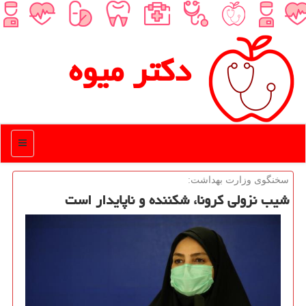
دكتر میوه
منو
سخنگوی وزارت بهداشت:
شیب نزولی كرونا، شكننده و ناپایدار است