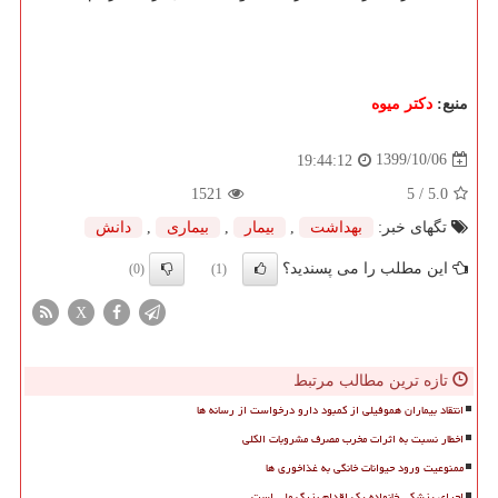
منبع:
دكتر میوه
1399/10/06
19:44:12
1521
/ 5
5.0
تگهای خبر:
بهداشت
,
بیمار
,
بیماری
,
دانش
این مطلب را می پسندید؟
(0)
(1)
X
تازه ترین مطالب مرتبط
انتقاد بیماران هموفیلی از کمبود دارو درخواست از رسانه ها
اخطار نسبت به اثرات مخرب مصرف مشروبات الکلی
ممنوعیت ورود حیوانات خانگی به غذاخوری ها
اجرای پزشکی خانواده یک اقدام بزرگ ملی است