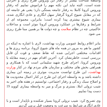
واسطه شناخت بیشتر از رفتار این ویروس طرح ریزی و اجرایی
شده است، البته نباید این نکته مهم را فراموش نماییم که رفتار
ویروس کرونا کاملا به رفتار جامعه بستگی دارد؛ یعنی هر جامعه ای
که در مقابل شیوع کرونا گرفتار سهل انگاری و عادی انگاری شده،
بیماری شیوع بیشتری پیدا کرده است؛ بنابراین، مجموعه ای از
شرایط و رفتارها در عملکرد ویروس کرونا موثر است و مداخلات
حاکمیتی چه در نظام
سلامت
و چه دولت ها بر همین مبنا طرح ریزی
می شود.
بنابر اعلام روابط عمومی وزارت بهداشت، لاری با اشاره به اینکه در
کشور ما هم به مرور در همه ماه های شیوع کرونا، برنامه ریزی ها و
اقدامات مختلفی اجرایی شده که نقاط ضعف و قوت آن قابل
بررسی است، خاطرنشان کرد: آخرین اقدام مهم در زمینه مقابله با
ویروس کرونا، اجرای طرح شهید سلیمانی است که با همکاری و
همراهی بخش های مختلف و سازمان های مردم نهاد در کنار
وزارت
بهداشت
، این طرح توانست مدیریت موثری در زمینه این بیماری
داشته باشد و به واسطه اجرای این طرح در کنار اعمال محدودیت ها
و اصلاح سبک زندگی و رفتار اجتماعی، توانستیم در هفته های اخیر به
شیب نزولی ابتلا، بستری و مرگ و میر به واسطه بیماری کووید 19
دست پیدا نماییم.
وی تصریح کرد: شیب نزولی کرونا بسیار شکننده و ناپایدار است و با
عادی انگاری شرایط به سرعت به وضعیت قبل برمی گردیم.