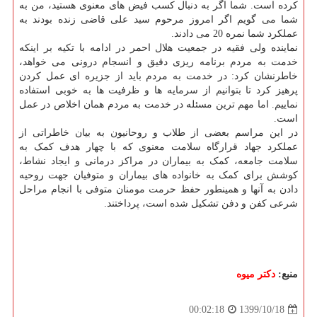
کرده است. شما اگر به دنبال کسب فیض های معنوی هستید، من به
شما می گویم اگر امروز مرحوم سید علی قاضی زنده بودند به
عملکرد شما نمره 20 می دادند.
نماینده ولی فقیه در جمعیت هلال احمر در ادامه با تکیه بر اینکه
خدمت به مردم برنامه ریزی دقیق و انسجام درونی می خواهد،
خاطرنشان کرد: در خدمت به مردم باید از جزیره ای عمل کردن
پرهیز کرد تا بتوانیم از سرمایه ها و ظرفیت ها به خوبی استفاده
نماییم. اما مهم ترین مسئله در خدمت به مردم همان اخلاص در عمل
است.
در این مراسم بعضی از طلاب و روحانیون به بیان خاطراتی از
عملکرد جهاد قرارگاه سلامت معنوی که با چهار هدف کمک به
سلامت جامعه، کمک به بیماران در مراکز درمانی و ایجاد نشاط،
کوشش برای کمک به خانواده های بیماران و متوفیان جهت روحیه
دادن به آنها و همینطور حفظ حرمت مومنان متوفی با انجام مراحل
شرعی کفن و دفن تشکیل شده است، پرداختند.
منبع:
دكتر میوه
1399/10/18
00:02:18