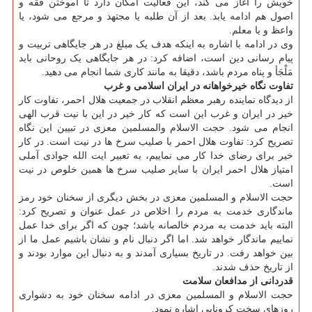
خویش را آغاز می کند، این فعالیت امکان دارد تا آموختن فقه و
اصول هم ادامه یابد. بعد از آن طلبه یا مجتهد و مرجع می شود، یا
واعظ و یا معلم.
وی در ادامه با اشاره به اینکه هدف یک مبلغ در هر جایگاهی تربیت و
پیام رسانی دین است، اضافه کرد: در هر جایگاهی یک روحانی باید
مَلْجَأ و پناه مردم باشد، دقیقا به مانند کاری شما انجام می دهید.
تفاوت نگاه خیرخواهانه در ایران اسلامی و غرب
از دیدگاه نماینده رهبر معظم انقلاب در جمعیت هلال احمر، تفاوت کار
خیر در ایران و غرب این است که کار خیر در این با نیت قرب الهی
انجام می شود. حجت الاسلام والمسلمین معزی در تبیین این نگاه
تصریح کرد: تفاوت هلال احمر با صلیب سرخ ها در نیت است. در کار
خیر برای رضای خدا کار می نماییم، به تعبیر ایت الله جوادی آملی
امتیاز هلال احمر ایران با سایر صلیب سرخ ها همین خلوص در نیت
است.
حجت الاسلام و المسلمین معزی در بخش دیگری از سخنان خود رمز
ماندگاری خدمت به مردم را اخلاص در عمل عنوان و تصریح کرد:
البته باید خدمت به مردم خالصانه باشد؛ چون که اگر برای خدا عمل
نماییم ماندگار خواهد شد. اما اگر دنبال نام و نشان باشیم عمل ما از
بین خواهد رفت. در تاریخ بسیاری آمدند و به دنبال این موارد بودند و
از تاریخ حذف شدند.
قدردانی از مدافعان سلامت
حجت الاسلام و المسلمین معزی در ادامه سخنان خود به دشواری
روزهای سخت کرونایی اشاره نمود.