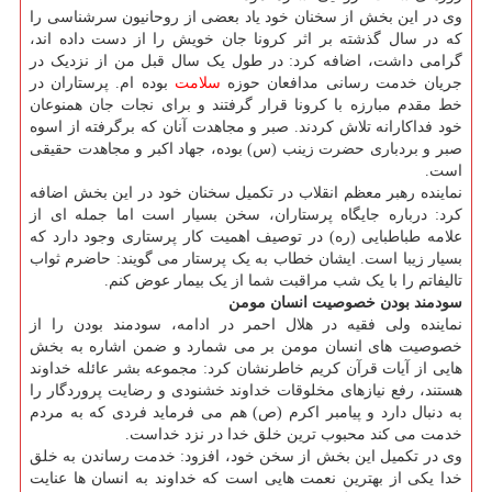
وی در این بخش از سخنان خود یاد بعضی از روحانیون سرشناسی را
که در سال گذشته بر اثر کرونا جان خویش را از دست داده اند،
گرامی داشت، اضافه کرد: در طول یک سال قبل من از نزدیک در
جریان خدمت رسانی مدافعان حوزه
سلامت
بوده ام. پرستاران در
خط مقدم مبارزه با کرونا قرار گرفتند و برای نجات جان همنوعان
خود فداکارانه تلاش کردند. صبر و مجاهدت آنان که برگرفته از اسوه
صبر و بردباری حضرت زینب (س) بوده، جهاد اکبر و مجاهدت حقیقی
است.
نماینده رهبر معظم انقلاب در تکمیل سخنان خود در این بخش اضافه
کرد: درباره جایگاه پرستاران، سخن بسیار است اما جمله ای از
علامه طباطبایی (ره) در توصیف اهمیت کار پرستاری وجود دارد که
بسیار زیبا است. ایشان خطاب به یک پرستار می گویند: حاضرم ثواب
تالیفاتم را با یک شب مراقبت شما از یک بیمار عوض کنم.
سودمند بودن خصوصیت انسان مومن
نماینده ولی فقیه در هلال احمر در ادامه، سودمند بودن را از
خصوصیت های انسان مومن بر می شمارد و ضمن اشاره به بخش
هایی از آیات قرآن کریم خاطرنشان کرد: مجموعه بشر عائله خداوند
هستند، رفع نیازهای مخلوقات خداوند خشنودی و رضایت پروردگار را
به دنبال دارد و پیامبر اکرم (ص) هم می فرماید فردی که به مردم
خدمت می کند محبوب ترین خلق خدا در نزد خداست.
وی در تکمیل این بخش از سخن خود، افزود: خدمت رساندن به خلق
خدا یکی از بهترین نعمت هایی است که خداوند به انسان ها عنایت