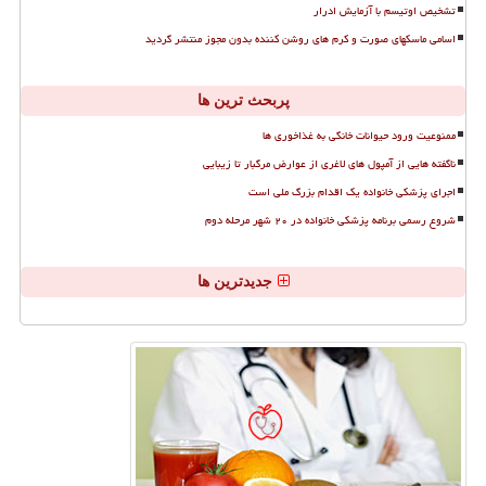
تشخیص اوتیسم با آزمایش ادرار
اسامی ماسکهای صورت و کرم های روشن کننده بدون مجوز منتشر گردید
پربحث ترین ها
ممنوعیت ورود حیوانات خانگی به غذاخوری ها
ناگفته هایی از آمپول های لاغری از عوارض مرگبار تا زیبایی
اجرای پزشکی خانواده یک اقدام بزرگ ملی است
شروع رسمی برنامه پزشکی خانواده در ۲۰ شهر مرحله دوم
جدیدترین ها