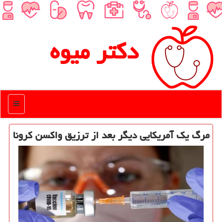
دكتر میوه
منو
مرگ یك آمریكایی دیگر بعد از ترزیق واكسن كرونا