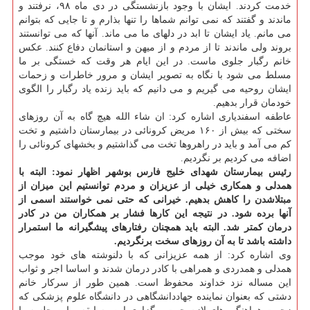
خدمت کردند. ایشان با وجود بازنشستگی در دی ماه ۹۸، نرفتند و
ماندند و گفتند که نمی توانم شماها را تنها بذارم و تا جایی که بتوانم
می مانم. یاد ایشان تا ابد در دلهای ما می ماند. آنها که می توانستند
بروند ولی ماندند تا از مردم و از میهن و استانمان دفاع کنند. عکس
خانم رگبار جلوی ماست. در این ایام هر وقت که خستگی بر ما
مسلط می شود با نگاه به تصویر ایشان و مرور خاطرات و زحمات
ایشان روحیه می گیریم و می دانیم که باید زنده یاد رگبار را الگوی
خودمان قرار بدهیم.
عاطفه اسفندیاری اشاره کرد: ان شاء الله هیچ گاه به آن روزهای
سختی که بیش از ۱۶۰ مریض کرونائی در بیمارستان داشتیم و تخت
کم می آمد و باید در راهروها تخت می گذاشتیم و بخشهای کرونائی را
اضافه می کردیم بر نگردیم.
رئیس بیمارستان شهدای خلیج فارس بوشهر اظهار نمود: البته با
همدلی و همکاری خیلی از عزیزان و مردم توانستیم این میزان از
مبتلاشدن را کاهش بدهیم. خیرانی که حتی نمی خواستند اسمی از
آنها برده شود. در نتیجه این کارها فشار بر همکاران من در کادر
درمان کمتر شد. البته باید همچنان رفتارهای پیشگیرانه ما استمرار
داشته باشد تا به آن روزهای سخت برنگردیم.
وی اشاره کرد: از همه عزیزانی که با دلنوشته های خود موجب
همدلی و همدردی و همراهی با کادر درمان شدند و اساسا اجر و ثواب
این مساله نزد خداوند محفوظ است. همین طور از سرکار خانم
دشتی که بعنوان نماینده جهاددانشگاهی در دانشگاه علوم پزشکی که