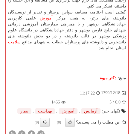
زحمت هماهنگی های لازم جهت برگزاری این مسابقه و این جلسه را
داشتند، تشکر می کنم.
گفتنی است اختتامیه مسابقه سپاس پرستار و تقدیر از نویسندگان
دلنوشته های برتر، به همت مرکز
آموزش
علمی کاربردی
جهاددانشگاهی بوشهر و با همراهی بیمارستان آموزشی درمانی
شهدای خلیج فارس بوشهر و دفتر جهاددانشگاهی در دانشگاه علوم
پزشکی بوشهر در قالب دلنوشته و در دو بخش دلنوشته های
دانشجویی و دلنوشته های پرستاران خطاب به شهدای مدافع
سلامت
استان انجام شد.
منبع:
دكتر میوه
1399/12/18
11:17:22
1466
/ 5
0.0
تگهای خبر:
آزمایش
,
آموزش
,
بهداشت
,
بیمار
این مطلب را می پسندید؟
(0)
(0)