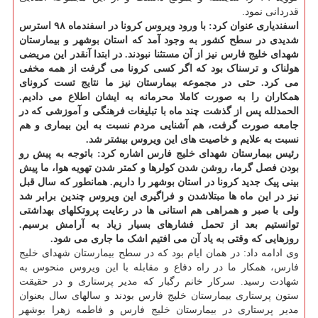
قدردانی نمود.
اسفندیاری عنوان کرد: با ورود ویروس کرونا در اسفندماه ۹۸ استرس
شدیدی در سطح کشور به وجود آمد که استان بوشهر و بیمارستان
شهدای خلیج فارس نیز از آن مستثنا نبودند. در ابتدا آنقدر این مریضی
هولناک و ترسناک بود که اگر کسی کرونا می گرفت از همه مخفی
می کرد. حتی در مجموعه بیمارستان نیز ما نتایج تست کرونای
همکاران را به صورت کاملا محرمانه به ایشان اطلاع می دادیم.
الحمدلله پس از گذشت چند ماه با تبلیغات فرهنگی و آموزشی که در
جامعه صورت گرفت، هم آشنایی مردم نسبت به این بیماری و هم
نسبت به علایم و خاصیت های این ویروس بیشتر شد.
رئیس بیمارستان شهدای خلیج فارس اشاره کرد: باتوجه به پیش رو
بودن فصل گرما، روشن شدن کولرها و کمتر شدن تهویه هوا، ما پیش
بینی پیک جدید کرونا در استان بوشهر را داریم. همانطور که سال قبل
نیز در این ماه ها مبتلاشدن و فراگیری این ویروس چندین برابر شد
ولی با صبر و همراهی هم استانی ها در رعایت پروتکلهای بهداشتی
توانستیم بعد از تحمل فشارهای بسیار زیاد به آرامش برسیم.
روزهایی که وقتی به یاد آن می افتیم اشک ما جاری می شود.
وی ادامه داد: در همان ایام بود که در سطح بیمارستان شهدای خلیج
فارس، همکار ما در راه دفاع و مقابله با این ویروس منحوس به
شهادت رسید. سرکار خانم رگبار که مدیر پرستاری و در حقیقت
ستون پرستاری بیمارستان خلیج فارس بودند و سالهای سال بعنوان
مدیر پرستاری در بیمارستان خلیج فارس و فاطمه زهرا بوشهر