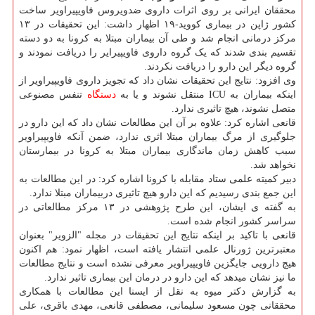
محققان ایرانی بر روی اثرات داروی ضدویروس فاویپیراویر ساخت
کشور ژاپن در بیماری کووید-۱۹ اظهار داشت: این تحقیقات در ۱۳
مرکز درمانی انجام شد و طی آن بیماران مبتلا به کرونا به دو دسته
تقسیم بندی شدند که یک گروه داروی فاویپیرایر را دریافت نمودند و
گروه دیگر این دارو را دریافت نکردند.
وی افزود: نتایج این تحقیقات نشان داد که تجویز داروی فاویپیراویر از
اینکه بیماران به ICU منتقل نشوند و یا به
دستگاه
تنفس مصنوعی
متصل نشوند، هیچ تاثیری ندارد.
قانعی اشاره کرد: علاوه بر آن این مطالعات نشان داد که این دارو در
جلوگیری از مرگ بیماران مبتلا اثری ندارد، ضمن آنکه فاویپیراویر
سبب کاهش زمان ماندگاری بیماران مبتلا به کرونا در بیمارستان
نخواهد شد.
دبیر کمیته علمی ستاد مقابله با کرونا اشاره کرد: در این مطالعات به
این جمع بندی رسیدیم که این دارو هیچ تاثیری دربیماران مبتلا ندارد.
به گفته ی ایشان، این طرح پژوهشی در ۱۳ مرکز مطالعاتی در
سراسر کشور انجام شده است.
قانعی با تاکید بر اینکه نتایج این تحقیقات در مجله "الزویر" بعنوان
معتبرترین ژورنال علمی انتشار یافته است، اظهار نمود: هم اکنون
هیچ دارویی جایگزین فاویپیراویر معرفی نشده است و نتایج مطالعات
ما نیز نشان میدهد که این دارو در درمان این بیماری تاثیر ندارد.
به گزارش دکتر میوه به نقل از ایسنا این مطالعات با همکاری
محققانی چون مسعود سلیمانی، مصطفی قانعی، مهدی باقری، علی