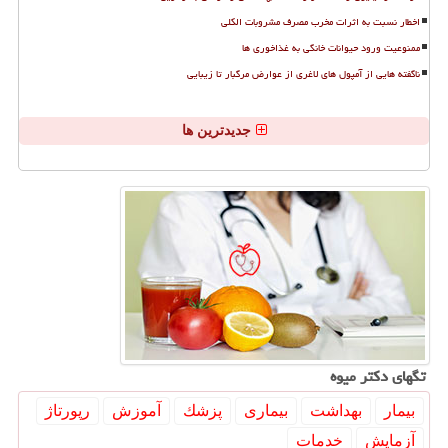
اخطار نسبت به اثرات مخرب مصرف مشروبات الکلی
ممنوعیت ورود حیوانات خانگی به غذاخوری ها
ناگفته هایی از آمپول های لاغری از عوارض مرگبار تا زیبایی
جدیدترین ها
تگهای دكتر میوه
بیمار
بهداشت
بیماری
پزشك
آموزش
رپورتاژ
آزمایش
خدمات