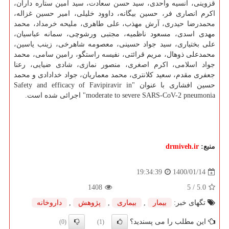
قزوینی، انسیه واحدی، سید حسن سعادت، سید امین ستاره داران،
اکرم انصاری فر، حسین بیگانه، داوود خلیلی، امیر حسین غزاله،
محمدرضا حیدری، آرش مهذب، علی طاهری، ملیحه خرمداد، محمد
مهدی اسدی، مسعود ناظمیه، مجتبی ورشوچی، سمانه عباسیان،
علی بختیاری، سید جواد حسینی، معصومه شاهرخی، زینب یاسین،
محمدعلی ذوهال، مریم قرائتی، نفیسه راستگو، رامین سامی، محمد
جواد اسلامی، اکرم اصغری، منصور نمازی، شادی ضیایی، رعنا
جعفری مقدم، سعید کلانتری، محمد معماریان، جواد خدادادی و محمد
حسین افشاری با عنوان "Safety and efficacy of Favipiravir in
moderate to severe SARS-CoV-2 pneumonia" اجرائی شده است.
منبع:
drmiveh.ir
1400/01/14
19:34:39
1408
/ 5
5.0
تگهای خبر:
بیمار
,
بیماری
,
پژوهش
,
داروخانه
این مطلب را می پسندید؟
(0)
(1)