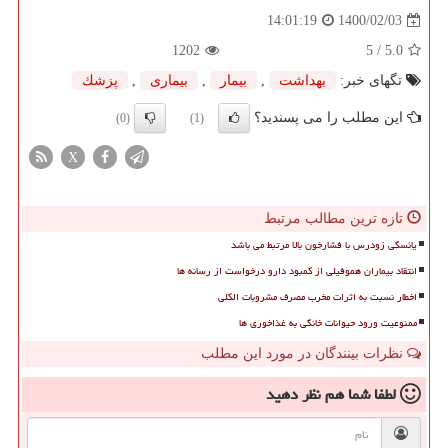
1400/02/03
14:01:19
1202
/ 5
5.0
تگهای خبر:
بهداشت
,
بیمار
,
بیماری
,
پزشك
این مطلب را می پسندید؟
(0)
(1)
X
تازه ترین مطالب مرتبط
یائسگی زودرس با فشارخون بالا مرتبط می باشد
انتقاد بیماران هموفیلی از کمبود دارو درخواست از رسانه ها
اخطار نسبت به اثرات مخرب مصرف مشروبات الکلی
ممنوعیت ورود حیوانات خانگی به غذاخوری ها
نظرات بینندگان در مورد این مطلب
لطفا شما هم
نظر دهید