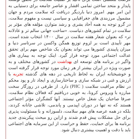
پایدار و متحد ساختن تمامی اقشار و عناصر جامعه برای دستیابی به
این امر مهم. امروز دنیا باردیگر دریافت که سلامت مردم و جهان
مشمول مرزبندی های جغرافیایی و سیاسی نیست و مفهوم سلامت،
در گرو توجه به همه آحاد بشری و رشد متوازن مؤلفه های مؤثر بر
سلامت در تمام کشورهای دنیاست. «ساخت جهانی سالم تر و عادلانه
تر» که بعنوان شعار هفته سلامت در سال ۱۴۰۰ انتخاب شده است،
مهر تأییدی است بر لزوم توزیع همگن واکسن در سرتاسر دنیا و
میزان پایبندی کشورها می تواند بعنوان یک شاخص مهم برای تحقق
عدالت اجتماعی مورد توجه قرار گیرد. اینک توجه به بیماری های
واگیر در برنامه های توسعه ای
بهداشت
در کشورهای مختلف و به
صورت ویژه در ایران بیشتر از هر زمان مورد توجه قرار گرفته است
و خوشبختانه ایران به لحاظ تاریخی در دهه های گذشته
تجربه
با
ارزش و غنی در شبکه سازی و ساختارسازی و ایجاد تار و پود محکم
در نظام مراقبت سلامت ( PHC) دارد. از طرفی در روزگار سخت
مبارزه با ویروس کرونا، به خوبی دریافتیم که فعالان نظام سلامت،
صرفا صاحبان یک شغل خاص نیستند. آنها کنشگران مؤثر اجتماعی
هستند که نه تنها در دوران اپیدمی و پاندمی، تلاشی جانانه کردند،
بلکه در همه عرصه های مهم سلامت، دلسوزانه و با مسئولیت پذیری
برای حل مشکلات پیش قدم شدند و ازاین رو مبحث پیکربندی جدید
برنامه ها برای حمایت، حفظ و حراست از این سرمایه های اجتماعی
باید با دقت و اهمیت بیشتری دنبال شود.