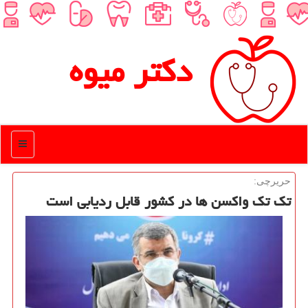
دكتر میوه
منو
حریرچی:
تك تك واكسن ها در كشور قابل ردیابی است