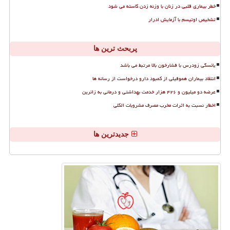
خطر بیماری قلبی در زنان با وزنه زدن کاسته می شود
تشخیص اوتیسم با آزمایش ادرار
پربحث ترین ها
یائسگی زودرس با فشارخون بالا مرتبط می باشد
انتقاد بیماران هموفیلی از کمبود دارو درخواست از رسانه ها
عرضه دو میلیون و ۴۲۶ هزار خدمت بهداشتی و درمانی به زائرین
اخطار نسبت به اثرات مخرب مصرف مشروبات الکلی
جدیدترین ها