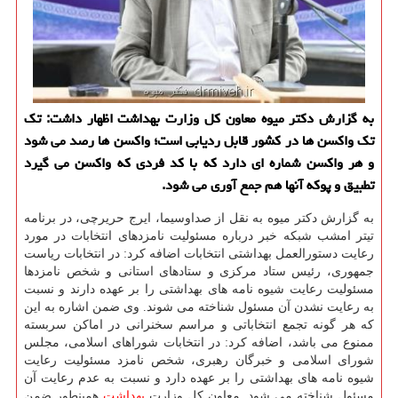
به گزارش دکتر میوه معاون کل وزارت بهداشت اظهار داشت: تک
تک واکسن ها در کشور قابل ردیابی است؛ واکسن ها رصد می شود
و هر واکسن شماره ای دارد که با کد فردی که واکسن می گیرد
تطبیق و پوکه آنها هم جمع آوری می شود.
به گزارش دکتر میوه به نقل از صداوسیما، ایرج حریرچی، در برنامه
تیتر امشب شبکه خبر درباره مسئولیت نامزدهای انتخابات در مورد
رعایت دستورالعمل بهداشتی انتخابات اضافه کرد: در انتخابات ریاست
جمهوری، رئیس ستاد مرکزی و ستادهای استانی و شخص نامزدها
مسئولیت رعایت شیوه نامه های بهداشتی را بر عهده دارند و نسبت
به رعایت نشدن آن مسئول شناخته می شوند. وی ضمن اشاره به این
که هر گونه تجمع انتخاباتی و مراسم سخنرانی در اماکن سربسته
ممنوع می باشد، اضافه کرد: در انتخابات شوراهای اسلامی، مجلس
شورای اسلامی و خبرگان رهبری، شخص نامزد مسئولیت رعایت
شیوه نامه های بهداشتی را بر عهده دارد و نسبت به عدم رعایت آن
مسئول شناخته می شود. معاون کل وزارت
بهداشت
همینطور ضمن