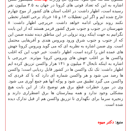
اشاره به این که تعداد فوتی های کرونا در جهان به ۳.۵ میلیون نفر
رسیده است، اظهار داشت: در اغلب استان های کشور از موج چهارم
خارج شده ایم و اگر این تعطیلات ۱۴ و ۱۵ خرداد برخی اقشار تخطی
نکنند روند نزولی ادامه خواهد داشت. حریرچی اظهار داشت: ۸
شهرستان در جنوب و جنوب شرق کشور قرمز هستند که از این بابت
نگرانیم به جهت اینکه روند نزولی در این مناطق دیده نشده ضمن این
که از جنوب و جنوب شرق ورود ویروس هندی و آفریقایی محتمل
است. وی ضمن اشاره به نظریه ای که می گوید ویروس کرونا جهش
های عمده اش را کرده است، اظهار داشت: خبر خوب این که اغلب
واکسن ها بر اغلب جهش های ویروس کرونا موثرند. حریرچی با
اشاره به اینکه تابحال ۳ میلیون و ۱۴۱ هزار واکسن تزریق کرده ایم
اظهار داشت: تک تک واکسن ها در کشور قابل ردیابی است؛ واکسن
ها رصد می شود و هر واکسن شماره ای دارد که با کد فردی که
واکسن می گیرد تطبیق می شود و پوکه آنها هم جمع آوری می شود.
وی در مورد خطرات قطع برق هم توضیح داد: از این بابت هیچ
مشکلی وجود ندارد و همه بیمارستان ها برق اضطراری دارند و
زنجیره سرما برای نگهداری تا تزریق واکسن هم از قبل تدارک دیده
شده است.
منبع:
دكتر میوه