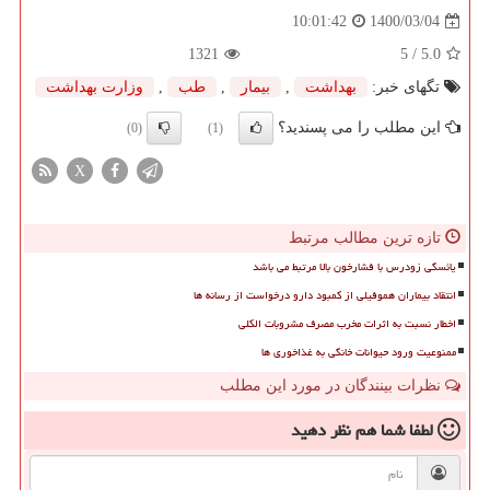
1400/03/04
10:01:42
1321
/ 5
5.0
تگهای خبر:
بهداشت
,
بیمار
,
طب
,
وزارت بهداشت
این مطلب را می پسندید؟
(0)
(1)
X
تازه ترین مطالب مرتبط
یائسگی زودرس با فشارخون بالا مرتبط می باشد
انتقاد بیماران هموفیلی از کمبود دارو درخواست از رسانه ها
اخطار نسبت به اثرات مخرب مصرف مشروبات الکلی
ممنوعیت ورود حیوانات خانگی به غذاخوری ها
نظرات بینندگان در مورد این مطلب
لطفا شما هم
نظر دهید