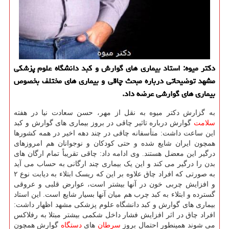
دکتر میوه: استاد بیماری های گوارش و کبد دانشگاه علوم پزشکی
مشهد توضیحاتی درباره مبحث چاقی و بیماری های مختلف بخصوص
بیماری های گوارشی عرضه داد.
به گزارش دکتر میوه به نقل از مهر، حسن سعادت نیا در هفته
سلامت
گوارش درباره تاثیر چاقی در بروز بیماری های گوارش و کبد
این ساعت داشت: متأسفانه چاقی در چند دهه اخیر در همه کشورها
همچون ایران شایع شده و حتی کودکان و نوجوانان هم امروزهای
درگیر این معضل هستند. وی ادامه داد: چاقی تقریباً تمام ارگان های
بدن را درگیر می کند و این یک بیماری چند ارگانی به حساب می آید
به صورتی که افراد چاق علاوه بر این که ریسک ابتلاء به دیابت نوع ۲
و افزایش چربی خون در آنها بیشتر است، عوارض قلبی و عروقی
گسترده و ابتلاء به کبد چرب هم میان آنها بسیار شایع است. این استاد
بیماری های گوارش و کبد دانشگاه علوم پزشکی مشهد اظهار داشت:
افراد چاق در اثر افزایش فشار داخل شکمی بیشتر مبتلا به رفلاکس
می شوند همینطور احتمال بروز
سرطان
های
دستگاه
گوارش همچون