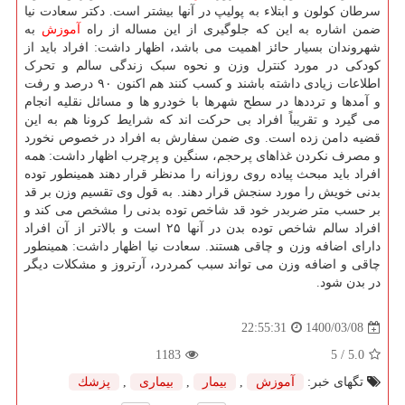
سرطان کولون و ابتلاء به پولیپ در آنها بیشتر است. دکتر سعادت نیا
ضمن اشاره به این که جلوگیری از این مساله از راه
آموزش
به
شهروندان بسیار حائز اهمیت می باشد، اظهار داشت: افراد باید از
کودکی در مورد کنترل وزن و نحوه سبک زندگی سالم و تحرک
اطلاعات زیادی داشته باشند و کسب کنند هم اکنون ۹۰ درصد و رفت
و آمدها و ترددها در سطح شهرها با خودرو ها و مسائل نقلیه انجام
می گیرد و تقریباً افراد بی حرکت اند که شرایط کرونا هم به این
قضیه دامن زده است. وی ضمن سفارش به افراد در خصوص نخورد
و مصرف نکردن غذاهای پرحجم، سنگین و پرچرب اظهار داشت: همه
افراد باید مبحث پیاده روی روزانه را مدنظر قرار دهند همینطور توده
بدنی خویش را مورد سنجش قرار دهند. به قول وی تقسیم وزن بر قد
بر حسب متر ضربدر خود قد شاخص توده بدنی را مشخص می کند و
افراد سالم شاخص توده بدن در آنها ۲۵ است و بالاتر از آن افراد
دارای اضافه وزن و چاقی هستند. سعادت نیا اظهار داشت: همینطور
چاقی و اضافه وزن می تواند سبب کمردرد، آرتروز و مشکلات دیگر
در بدن شود.
1400/03/08
22:55:31
1183
/ 5
5.0
تگهای خبر:
آموزش
,
بیمار
,
بیماری
,
پزشك