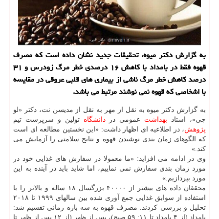
به گزارش دکتر میوه، تحقیقات جدید نشان داده است که مصرف
قهوه فقط در بامداد با کاهش ۱۶ درصدی خطر مرگ زودرس و ۳۱
درصد کاهش خطر مرگ ناشی از بیماری های قلبی عروقی در مقایسه
با اشخاصی که قهوه نمی نوشند مرتبط می باشد.
به گزارش دکتر میوه به نقل از مهر به نقل از مدیسن نت، دکتر «لو
چی»، استاد
بهداشت
عمومی در
دانشگاه
تولین و سرپرست تیم
پژوهش
، در اطلاعیه ای اظهار داشت: «این نخستین مطالعه ای است
که الگوهای زمان بندی نوشیدن قهوه و نتایج سلامتی را آزمایش می
کند.»
وی در ادامه می افزاید: «ما معمولا در سفارش های غذایی خود در
مورد زمان بندی سفارش نمی نماییم، اما شاید باید در آینده به این
مورد بپردازیم.»
محققان داده های بیشتر از ۴۰۰۰۰ بزرگسال ۱۸ ساله و بالاتر را با
استفاده از سوابق غذایی جمع آوری شده بین سالهای ۱۹۹۹ تا ۲۰۱۸
تحلیل و بررسی کردند. مصرف قهوه به سه بازه زمانی تقسیم شد:
بامداد (از ۴ بامداد تا ۱۱: ۵۹ صبح)، پس از ظهر (از ۱۲ پس از ظهر تا