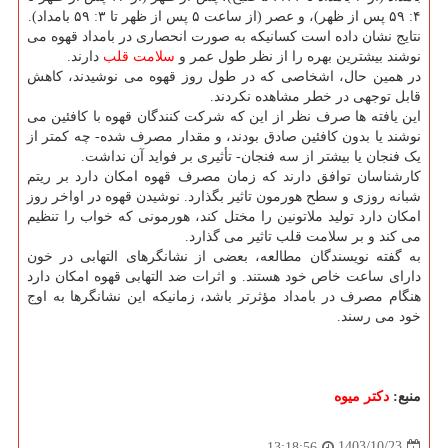
۴: ۵۹ پس از ظهر)، و عصر (از ساعت ۵ پس از ظهر تا ۳: ۵۹ بامداد).
نتایج نشان داده است کسانیکه به صورت انحصاری در بامداد قهوه می
نوشند بیشترین بهره را از نظر طول عمر و
سلامت
قلب
دارند.
در همین حال، اشخاصی که در طول روز قهوه می نوشیدند، کاهش
قابل توجهی در خطر مشاهده نکردند.
این یافته ها صرف نظر از این که شرکت کنندگان قهوه با کافئین می
نوشند یا بدون کافئین صادق بودند، و مقدار مصرف شده- چه کمتر از
یک فنجان یا بیشتر از سه فنجان- تأثیری بر فواید آن نداشت.
کارشناسان توافق دارند که زمان مصرف قهوه امکان دارد بر ریتم
شبانه روزی و سطح هورمون تاثیر بگذارد. نوشیدن قهوه در اواخر روز
امکان دارد تولید ملاتونین را مختل کند، هورمونی که خواب را تنظیم
می کند و بر سلامت قلب تاثیر می گذارد.
به گفته نویسندگان مطالعه، بعضی از نشانگرهای التهابی در خون
دارای ساعت خاص خود هستند. و اثرات ضد التهابی قهوه امکان دارد
هنگام مصرف در بامداد مؤثرتر باشد، زمانیکه این نشانگرها به اوج
خود می رسند.
منبع:
دكتر میوه
1403/10/23
13:18:56