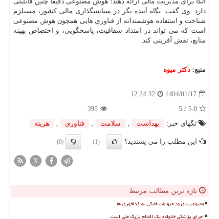
اتکا برای مدیریت مالی ارائه دهند؛ هوش مصنوعی دقیقاً چنین قابلیتی
دارد. وی گفت: نگاه آینده نگر در سیاستگذاری مالی کشور، مستلزم
شناخت و استفاده هوشمندانه از فناوری هایی همچون هوش مصنوعی
است که می تواند در امتداد شفافیت، پاسخگویی، و اختصاص بهینه
منابع، نقش آفرینی کند.
منبع:
دكتر میوه
1404/01/17
12:24:32
395
/ 5
5.0
تگهای خبر:
بهداشت
,
سلامت
,
فناوری
,
هزینه
این مطلب را می پسندید؟
(0)
(1)
X
تازه ترین مطالب مرتبط
ممنوعیت ورود حیوانات خانگی به غذاخوری ها
اجرای پزشکی خانواده یک اقدام بزرگ ملی است