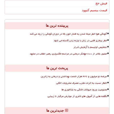
فیش حج
قیمت بیسیم کنوود
پربیننده ترین ها
آلودگی هوا خطر مبتلا شدن به فشار خون بالا در دوران کودکی را زیاد می کند
خطر بیماری قلبی در زنان با وزنه زدن کاسته می شود
تشخیص اوتیسم با آزمایش ادرار
حضور بالاتر از ۶۰۰ جهادگر درمانی در مراسم خاکسپاری رهبر انقلاب در مشهد
پربحث ترین ها
عرضه دو میلیون و ۴۲۶ هزار خدمت بهداشتی و درمانی به زائرین
اخطار نسبت به اثرات مخرب مصرف مشروبات الکلی
ممنوعیت ورود حیوانات خانگی به غذاخوری ها
ناگفته هایی از آمپول های لاغری از عوارض مرگبار تا زیبایی
جدیدترین ها