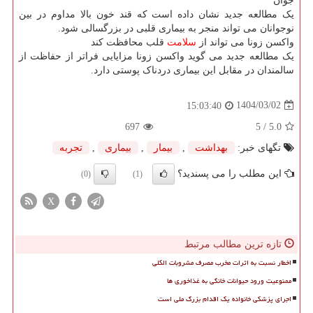
جوان
یک مطالعه جدید نشان داده است که قند خون بالا مداوم در بین
نوجوانان می تواند منجر به بیماری قلبی در بزرگسالی شود.
واکسن زونا می تواند از
سلامت
قلب محافظت کند
یک مطالعه جدید می گوید واکسن زونا مزایایی فراتر از حفاظت از
سالمندان در مقابل این بیماری دردناک پوستی دارد.
1404/03/02
15:03:40
697
/ 5
5.0
تگهای خبر:
بهداشت
,
بیمار
,
بیماری
,
تجربه
این مطلب را می پسندید؟
(0)
(1)
X
تازه ترین مطالب مرتبط
اخطار نسبت به اثرات مخرب مصرف مشروبات الکلی
ممنوعیت ورود حیوانات خانگی به غذاخوری ها
اجرای پزشکی خانواده یک اقدام بزرگ ملی است