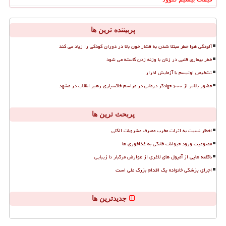
پربیننده ترین ها
آلودگی هوا خطر مبتلا شدن به فشار خون بالا در دوران کودکی را زیاد می کند
خطر بیماری قلبی در زنان با وزنه زدن کاسته می شود
تشخیص اوتیسم با آزمایش ادرار
حضور بالاتر از ۶۰۰ جهادگر درمانی در مراسم خاکسپاری رهبر انقلاب در مشهد
پربحث ترین ها
اخطار نسبت به اثرات مخرب مصرف مشروبات الکلی
ممنوعیت ورود حیوانات خانگی به غذاخوری ها
ناگفته هایی از آمپول های لاغری از عوارض مرگبار تا زیبایی
اجرای پزشکی خانواده یک اقدام بزرگ ملی است
جدیدترین ها