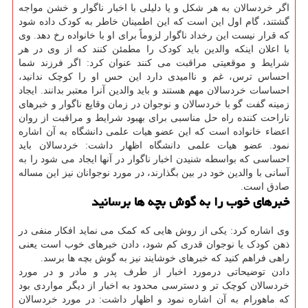
اگر خردسالان به هر شکل و یا دلیلی با اخبار ناگوار و خشن مواجه
گشتند، گام اول این است که این اطمینان خاطر به کودک داده شود
که قرار نیست این رخداد ناگوار لزوماً برای او با خانواده رخ دهد. وی
با اعلان اینکه والدین باید کودک را مطمئن کنند که از وی در هر
شرایط و موقعیتی مراقبت می کنند عنوان کرد: اگر فرزند شما
احساس ترس، غم و ناامیدی دارد این حس او را کوچک ندانید،
احساسات خردسالان مهم هستند و باید والدین آنرا معتبر بدانند. ایجاد
زمینه گفت گو با خردسالان و نوجوان در زمان وقایع ناگوار و خبرهای
ناراحت کننده راه حل مناسبی برای بهبود شرایط و مراقبت از روان
اعضاء خانواده است که این عضو هیات علمی دانشگاه به آن اشاره
نمود. عضو هیات علمی دانشگاه اظهار داشت: خردسالان باید
احساسی که بواسطه شنیدن اخبار ناگوار در آنها ایجاد می شود را به
آسانی با والدین خود در بین بگذارند، در مورد نوجوانان نیز این مساله
صادق است.
خبرهای خوب را به گوش بچه ها برسانید
وی اشاره کرد: یکی از روش هایی که کمک می نماید افکار منفی در
ذهن کودک یا نوجوان قدری کم شود، دادن خبرهای خوب است یعنی
راهی فراهم کنید که خبرهای خوشایند نیز به گوش بچه ها برسد.
دادن توضیحاتی درمورد اخبار از طرف پدر و مادر و در مورد
خردسالان کوچک تر و دسترسی محدود به اخبار از دیگر مواردی بود
که ماهورام به آن اشاره نمود و اظهار داشت: در مورد خردسالان