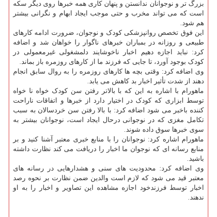
بزرگ تر و نوجوانان ندانستن و پنهان کاری همه خبرها روی دیگر سکه
است که می تواند مخرب و حتی موجب ایجاد ابهام و نگرانی بیشتر
هم شود.
این فوق تخصص روانپزشکی کودک و نوجوان، ضرورت ادامه کارهای
طبیعی و روزانه در بمباران خبرهای ناگوار را خواهان شد و اضافه
کرد: نباید اجازه دهیم اخبار ناخوشایند دلمشغولی غیرمعمولی در
کودک بوجود آورد، تا جایی که فرزند ما از کارهای روزمره باز بماند.
وی اضافه کرد: وقتی بچه ها کارهای روزمره را به روال سابق انجام
دهند از شدت تأثیر اخبار بد کاهش می یابد.
ماهورام با اشاره به این که با بالاتر رفتن سن کودک خواه نا خواه
توسط ابزاری که کودک در اختیار دارد از خبرها و اتفاقات ناراحت
کننده باخبر می شود اضافه کرد: با بالا رفتن سن خردسالان به سبب
تکامل مغزی که در نوجوانی درحال ایجاد است، نوجوانان بیشتر به
سوی خبرها سوق داده شوند.
ماهورام اشاره کرد: نوجوانان را با منابع خبری معتبر آشنا کنید و بر
منابع رسانه ای که نوجوان ما اخبار را دریافت می کند نظارت داشته
باشید.
وی اضافه کرد: محدودیت های سنی و هشدارهایی در رسانه های
معتبر قید می شود که لازم است والدین ضمن نظارت بر نحوه رصد
اخبار توسط فرزندخود اجازه مشاهده این تصاویر و اخبار را به او
ندهند.