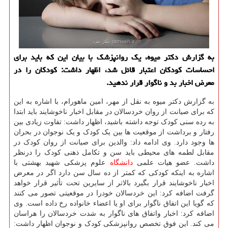
به گزارش دکتر میوه، یک روانپزشک با بیان این که باید برای
احساسات کودکان اعتبار قائل شد، اظهار داشت: کودکان را در
معرض اخبار بد و ناگوار قرار ندهید.
به گزارش دکتر میوه به نقل از مهر، امین ماهورام، با اشاره به این
که برای صیانت از روان خردسالان در مقابل اخبار ناخوشایند باید ابتدا
به رده سنی کودک توجه داشته باشید، اظهار داشت: تفاوت زیادی بین
رفتار و برداشت از موقعیت ها بین یک کودک و یک نوجوان در بحران
ها وجود دارد. وی ادامه داد: والدین برای صیانت از روان کودک در
مقابل لطمه های محیطی باید سن و تکامل ذهنی کودک را درنظر
داشت. عضو هیات علمی
دانشگاه
علوم پزشکی شهید بهشتی با
اشاره به اینکه کودکی که کمتر از ده سال سن دارد اگر در معرض
اخبار ناخوشایند قرار بگیرد بالاتر از سایرین تحت تأثیر قرار خواهد
گرفت اضافه کرد: این خردسالان خودرا در موقعیتی تصور می کنند
که گویا این اتفاق ناگوار برای او یا اعضاء خانواده رخ داده است. وی
اضافه کرد: اخبار واتفاق های ناگوار به شدت خردسالان را هراسان
می کند. این فوق تخصص روانپزشکی کودک و نوجوان اظهار داشت: