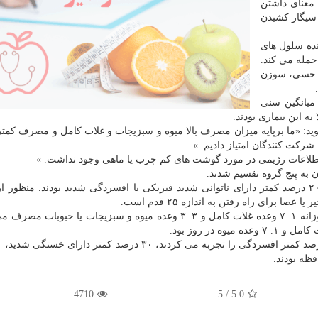
 معنای داشتن
سیگار كشیدن
ده سلول های
مله می كند.
ی حسی، سوزن
م اس بود. میانگین سنی
وید: «ما برپایه میزان مصرف بالا میوه و سبزیجات و غلات كامل و مصرف كم
ركت كنندگان امتیاز دادیم. »
اطلاعات رژیمی در مورد گوشت های كم چرب یا ماهی وجود نداشت. »
 به پنج گروه تقسیم شدند.
نتایج نشان داد گروه دارای سالم ترین رژیم غذایی حدود ۲۰ درصد كمتر دارای ناتوانی شدید فیزیكی یا افسردگی شدید بودند. منظ
ا برای راه رفتن به اندازه ۲۵ قدم است.
طبق یافته ها، افراد دارای رژیم غذایی با بالاترین كیفیت روزانه ۱. ۷ وعده غلات كامل و ۳. ۳ وعده میوه و سبزیجات یا 
ظه بودند.
4710
/ 5
5.0