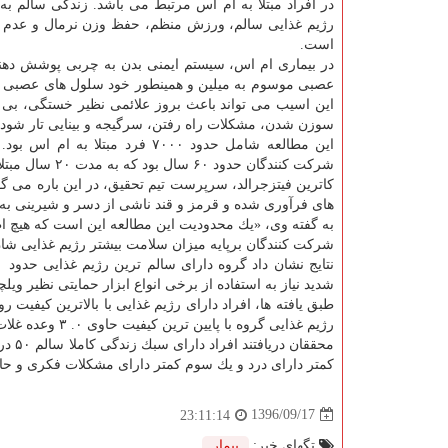
در افراد مبتلا به ام اس مرتبط می باشد. زندگی سالم به
رژیم غذایی سالم، ورزش منظم، حفظ وزن نرمال و عدم 
است.
در بیماری ام اس، سیستم ایمنی بدن به چربی پوشش دهن
عصبی موسوم به میلین و همینطور خود سلول های عصبی ح
این اسیب می تواند باعث بروز علائمی نظیر خستگی، ب
سوزن شدن، مشكلات راه رفتن، سرگیجه و بینایی تار شود.
این مطالعه شامل حدود ۷۰۰۰ فرد مبتلا به ا
شركت كنندگان حدود ۶۰ سال بود كه به مدت ۲۰ سال مبتلا به این بیماری بودند.
كاترین فیتزجرالد، سرپرست تیم تحقیق، در این باره می گ
های فرآوری شده و قرمز و قند ناشی از دسر و شیرینی به ش
به گفته وی، «یك محدودیت این مطالعه این است كه هیچ 
شركت كنندگان برپایه میزان سلامت بیشتر رژیم غذایی شان
شدید نیاز به استفاده از برخی انواع ابزار حمایتی نظیر ویلچیر یا عص
رژیم غذایی گروه با پایین ترین كیفیت حاوی ۰. ۳ وعده غلات كامل و ۱. ۷ وعده میوه در روز بود.
كمتر دارای درد و یك سوم كمتر دارای مشكلات فكری و حاف
1396/09/17
23:11:14
تگهای خبر:
بیمار