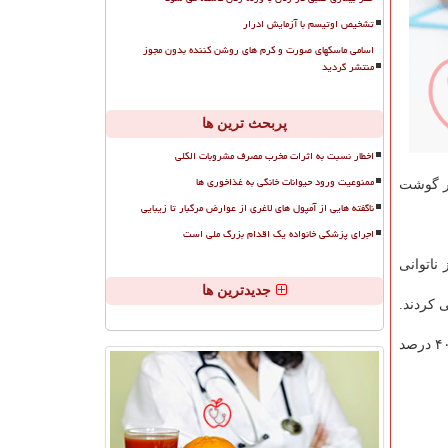
تشخیص اوتیسم با آزمایش ادرار
اسامی ماسکهای صورت و کرم های روشن کننده بدون مجوز
منتشر گردید
پربحث ترین ها
اخطار نسبت به اثرات مخرب مصرف مشروبات الکلی
ممنوعیت ورود حیوانات خانگی به غذاخوری ها
تر گوشت
ناگفته هایی از آمپول های لاغری از عوارض مرگبار تا زیبایی
اجرای پزشکی خانواده یک اقدام بزرگ ملی است
ور از ناتوانی
جدیدترین ها
حبوبات مصرف می كردند.
محققان دریافتند افراد دارای سبك زندگی كاملا سالم ۵۰ درصد كمتر افسردگی را تجربه می كردند، ۳۰ درصد كمتر دارای خستگی شدید، ۴۰ درصد