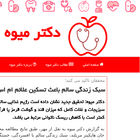
دكتر میوه
صفحه اصلی
مطالب دكتر میوه
درباره دكتر میوه
محققان تاكید می كنند؛
سبك زندگی سالم باعث تسكین علائم ام ا
دكتر میوه: تحقیق جدید نشان داده است رژیم غذایی سالم
سبزیجات و غلات كامل كه میزان قند و گوشت قرمز یا فر
كمتر است با كاهش ریسك ناتوانی مرتبط می باشد.
به گزارش دكتر میوه به نقل از مهر، طبق نتایج مطالعه مح
جان هاپكینز مریلند، سبك زندگی سالم با افسردگی، خستگ