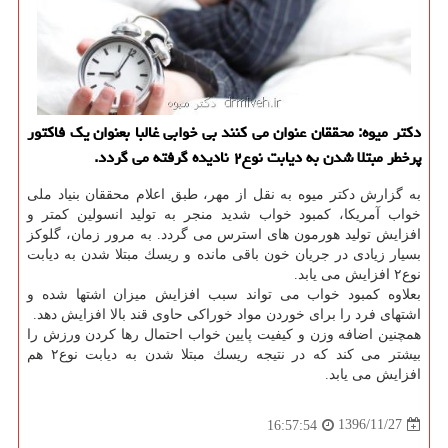
دكتر میوه: محققان عنوان می كنند بی خوابی غالبا بعنوان یك فاكتور
پرخطر مبتلا شدن به دیابت نوع۲ نادیده گرفته می گردد.
به گزارش دكتر میوه به نقل از مهر، طبق اعلام محققان بنیاد ملی
خواب آمریكا، كمبود خواب شدید منجر به تولید انسولین كمتر و
افزایش تولید هورمون های استرس می گردد. به مرور زمان، گلوكز
بسیار زیادی در جریان خون باقی مانده و ریسك مبتلا شدن به دیابت
نوع۲ افزایش می یابد.
بعلاوه كمبود خواب می تواند سبب افزایش میزان اشتها شده و
اشتهای فرد را برای خوردن مواد خوراكی حاوی قند بالا افزایش دهد.
همچنین اضافه وزن و كیفیت پایین خواب احتمال رها كردن ورزش را
بیشتر می كند كه در نتیجه ریسك مبتلا شدن به دیابت نوع۲ هم
افزایش می یابد.
1396/11/27
16:57:54