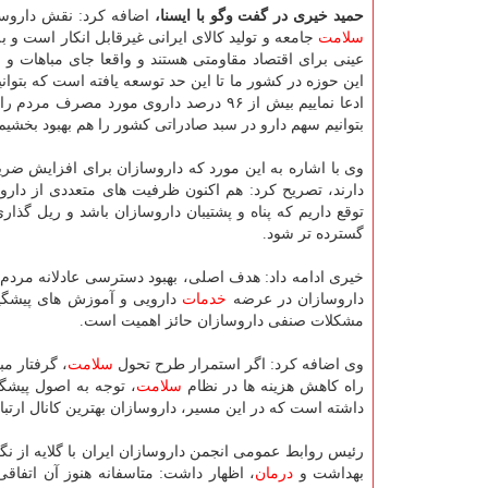
حمید خیری در گفت وگو با ایسنا،
اضافه كرد: نقش داروسا
سلامت
جامعه و تولید كالای ایرانی غیرقابل انكار است و 
عینی برای اقتصاد مقاومتی هستند و واقعا جای مباهات و اف
این حوزه در كشور ما تا این حد توسعه یافته است كه بتوان
ادعا نماییم بیش از ۹۶ درصد داروی مورد م
بتوانیم سهم دارو در سبد صادراتی كشور را هم بهبود بخشیم
وی با اشاره به این مورد كه داروسازان برای افزایش ضریب
دارند، تصریح كرد: هم اكنون ظرفیت های متعددی از دارو
توقع داریم كه پناه و پشتیبان داروسازان باشد و ریل گذا
گسترده تر شود.
خیری ادامه داد: هدف اصلی، بهبود دسترسی عادلانه مردم
داروسازان در عرضه
خدمات
دارویی و آموزش های پیشگیر
مشكلات صنفی داروسازان حائز اهمیت است.
وی اضافه كرد: اگر استمرار طرح تحول
سلامت
، گرفتار مب
راه كاهش هزینه ها در نظام
سلامت
، توجه به اصول پیشگی
داشته است كه در این مسیر، داروسازان بهترین كانال ارتب
رئیس روابط عمومی انجمن داروسازان ایران با گلایه از
بهداشت و
درمان
، اظهار داشت: متاسفانه هنوز آن اتفاقی