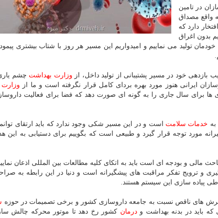
زان در تامین
به واقع مصداق
تخار دارد كه
یم بدون اغراق
صرف مردم را خودمان تولید می نماییم و امیدواریم این مسیر هر روز با شتاب بیشتری پیمو
.
 بازدهی خود در مسیر پشتیبانی از تولید داخل، از
وزارت بهداشت
چشم یاری
سازان ایرانی هنوز مورد بهره بردای كامل قرار نگرفته است و ما از
وزارت 
ری ها برای سال جاری را به گونه ای صورت دهد كه فضا برای فعالیت داروسازا
 به
خدمات
سلامت
است و در این مسیر شكی وجود ندارد كه باید ارتقای توانم
انه مورد توجه قرار گیرد و طبیعی است كه بگوییم برای دستیابی به این ه
احث مالی و بودجه ای است باید به اتكای كلیه مطالعات بین المللی اذعان نماییم
ری و ترویج تفكر مراقبت های پیشگیرانه است و دنیا در این رابطه به صراح
اطی پیاده سازی این سیستم هستند.
 نگرش های ناقص نسبت به جامعه داروسازی كشور و برخی تصمیمات در حوزه
س
 كه باید در بدنه بهداشت و
درمان
كشور رخ دهد تا موتور محركه چالش سازی