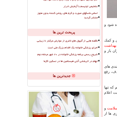
تشخیص اوتیسم با آزمایش ادرار
اسامی ماسکهای صورت و کرم های روشن کننده بدون مجوز
منتشر گردید
ده شود و
پربحث ترین ها
ناگفته هایی از آمپول های لاغری از عوارض مرگبار تا زیبایی
 و كمك
بهداشت
اجرای پزشکی خانواده یک اقدام بزرگ ملی است
ن باز و
شروع رسمی برنامه پزشکی خانواده در ۲۰ شهر مرحله دوم
ابهام در اثربخشی آنتی هیستامین ها در تسکین اگزما
ندی های
دف، رفع
جدیدترین ها
 كه تنها
ت اعلام
لامت
و
 ها از