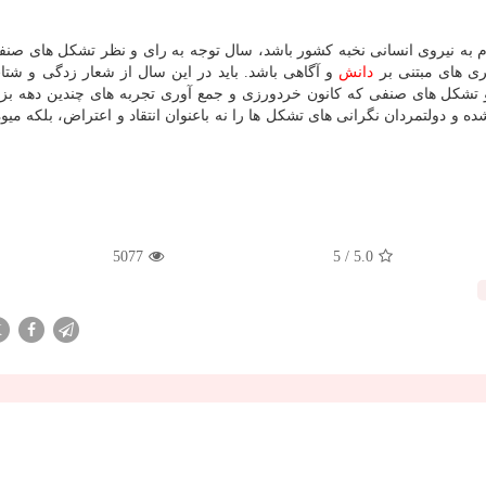
ترام به نیروی انسانی نخبه كشور باشد، سال توجه به رای و نظر تشكل های صنف
گری های مبتنی بر
دانش
و آگاهی باشد. باید در این سال از شعار زدگی و شت
ا و تشكل های صنفی كه كانون خردورزی و جمع آوری تجربه های چندین دهه بز
 دولتمردان نگرانی های تشكل ها را نه باعنوان انتقاد و اعتراض، بلكه میوه
5077
/ 5
5.0
X