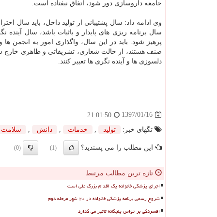
جامعه داروسازی دور شود، اتفاق نیفتاده است.
وی ادامه داد: سال پشتیبانی از تولید داخل، باید سال اح
سال برنامه ریزی های پایدار و باثبات باشد، سال آینده ن
پرهیز شود. باید در این سال، واگذاری امور به انجمن ه
صنف هستند، از حالت شعاری، تشریفاتی و ظاهری خارج شده و
دلسوزی ها و آینده نگری ها تعبیر كنند.
1397/01/16
21:01:50
تگهای خبر:
تولید
,
خدمات
,
دانش
,
سلامت
این مطلب را می پسندید؟
(0)
(1)
تازه ترین مطالب مرتبط
اجرای پزشکی خانواده یک اقدام بزرگ ملی است
شروع رسمی برنامه پزشکی خانواده در ۲۰ شهر مرحله دوم
افسردگی بر حواس پنجگانه تاثیر می گذارد