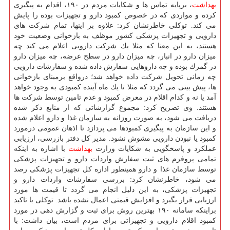
بهداشت
، برپایه تماس ها و شكایات مردم در ۱۹۰، اقدام به پیگیری
كرده و مواردی كه در خصوص كمبود دارو و تجهیزات بوده را پایش
می كند. توكلی خاطرنشان كرد: علاوه بر اینها، تمام شركت های
دارویی و تجهیزات پزشكی كشور موظف به بازخوانی وضعیت خود
هستند، به این معنا كه مثلا یك شركت دارویی اعلام می كند چه
میزان دارو در انبار، چه میزان دارو در سطح عرضه، چه میزان دارو
در گمرك بوده و چه داروهایی سفارش داده شده و سفارشات دارویی
چه زمانی تحویل شركت داده خواهد شد؛ درواقع برمبنای بازخوانی
ها، پیش بینی می گردد كه مثلا تا یك ماه آینده كمبودی به وجود خواهد
آمد یا نه و كدام اقلام در معرض كمبود و عدم تامین توسط شركت ها
هستند. وی تصریح كرد: مجموع گزارشاتی كه از منابع ذكر شده
دریافت می شود، به صورت روزانه به سازمان غذا و دارو اعلام شده
و این سازمان به پیگیری كمبودها می پردازد تا اذهان عمومی درمورد
كمبود یا نبودن دارویی مشوش نشود. مدیر كل دفتر بازرسی، ارزیابی
عملكرد و پاسخگویی به شكایات وزارت
بهداشت
با اشاره به اینكه
تمامی پروفرم های ثبت سفارش واردات دارو و تجهیزات پزشكی
توسط سازمان غذا و دارو همینطور اداره كل تجهیزات پزشكی رصد
می شود، خاطرنشان كرد: بررسی سفارشات واردات دارو و
تجهیزات پزشكی، به این دلیل انجام می گردد تا قیمت ها مورد
ارزیابی قرار بگیرد و افزایش قیمتی اعمال نشده باشد. توكلی با تاكید
براینكه سامانه ۱۹۰ بهترین روش برای ثبت و گزارش دهی در مورد
كمبود اقلام دارویی و تجهیزاتی برای مردم است، بیان داشت: با