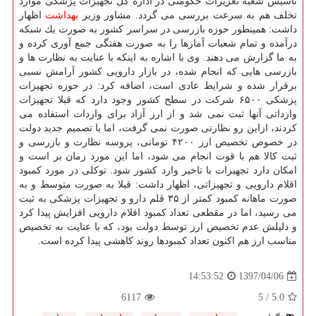
تاسیس شعبه تعزیرات حكومتی در اداره كل تجهیزات پزشكی موارد
تخلف هم به سرعت بررسی می گردد. مشاور وزیر
بهداشت
اظهار
داشت: همینطور حوزه بازرسی در سراسر كشور به صورت یك شبكه
درآمده و تمام شعبات آمارها را به صورت هفتگی جمع آوری كرده و
به ما گزارش می دهند. وی با اشاره به اینكه با عنایت به نظارت ها و
بازرسی هایی كه انجام شده، در بازار دارویی كشور آرامش نسبی
برقرار شده و شرایط عادی است، اضافه كرد: در حوزه تجهیزات
پزشكی ۶۵۰۰ شركت در سطح كشور وجود دارد كه قبلا تجهیزات
وارداتی آنها ثبت نمی شد و از ارز آزاد برای واردات استفاده می
كردند، ازاین رو نظارتی صورت نمی گرفت، اما با تصمیم جدید دولت
در خصوص تخصیص ارز ۴۲۰۰ تومانی، پروسه نظارت و بازرسی و
ثبت كالا هم با قوت انجام می شود، اما این مورد زمان بر است و
امكان دارد تجهیزات با تاخیر وارد كشور شود. توكلی در مورد كمبود
اقلام دارویی و تجهیزاتی، اظهار داشت: قبلا به صورت متوسط و به
صورت ماهانه كمبود كمتر از ۳۵ قلم دارو و تجهیزات پزشكی به ثبت
می رسید، اما در مقطعی تعداد كمبود اقلام دارویی افزایش پیدا كرد
و دلیلش عدم تخصیص ارز توسط دولت بود، كه با عنایت به تخصیص
مناسب ارز هم اكنون تعداد كمبودها روند كاهشی پیدا كرده است.
1397/04/06
14:53:52
6117
/ 5
5.0