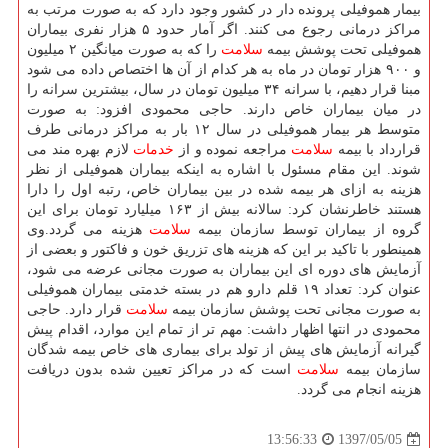
بیمار هموفیلی پرونده دار در كشور وجود دارد كه به صورت مرتب به
مراكز درمانی رجوع می كنند. اگر آمار حدود ۵ هزار نفری بیماران
هموفیلی تحت پوشش بیمه
سلامت
را كه به صورت میانگین ۲ میلیون
و ۹۰۰ هزار تومان در ماه به هر كدام از آن ها اختصاص داده می شود
مبنا قرار دهیم، با سرانه ۳۴ میلیون تومان در سال، بیشترین سرانه را
در میان بیماران خاص دارند. حاجی محمودی افزود: به صورت
متوسط هر بیمار هموفیلی در سال ۱۲ بار به مراكز درمانی طرف
قرارداد با بیمه
سلامت
مراجعه نموده و از
خدمات
لازم بهره مند می
شوند. این مقام مسئول با اشاره به اینكه بیماران هموفیلی از نظر
هزینه به ازای هر بیمه شده در بین بیماران خاص، رتبه اول را دارا
هستند خاطرنشان كرد: سالانه بیش از ۱۶۳ میلیارد تومان برای این
گروه از بیماران توسط سازمان بیمه
سلامت
هزینه می گردد.وی
همینطور با تاكید بر این كه هزینه های تزریق خون و فاكتور و بعضی از
آزمایش های دوره ای این بیماران به صورت مجانی عرضه می شود،
عنوان كرد: تعداد ۱۹ قلم دارو هم در بسته خدمتی بیماران هموفیلی
به صورت مجانی تحت پوشش سازمان بیمه
سلامت
قرار دارد. حاجی
محمودی در انتها اظهار داشت: مهم تر از تمام این موارد، اقدام پیش
گیرانه آزمایش های پیش از تولد برای بیماری های خاص بیمه شدگان
سازمان بیمه
سلامت
است كه در مراكز تعیین شده بدون دریافت
هزینه انجام می گردد.
1397/05/05
13:56:33